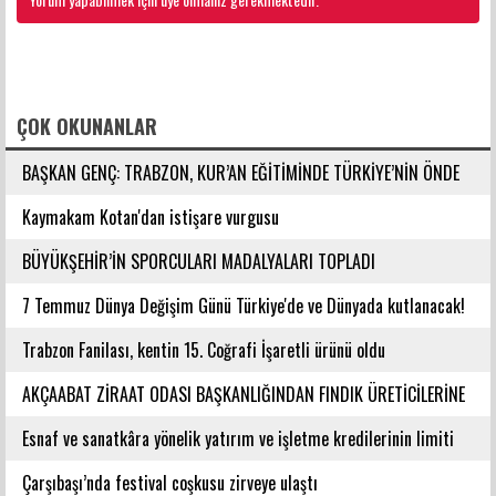
FACEBOOK YORUMLARI
ÇOK OKUNANLAR
BAŞKAN GENÇ: TRABZON, KUR’AN EĞİTİMİNDE TÜRKİYE’NİN ÖNDE
GELEN ŞEHİRLERİNDENDİR
Kaymakam Kotan'dan istişare vurgusu
BÜYÜKŞEHİR’İN SPORCULARI MADALYALARI TOPLADI
7 Temmuz Dünya Değişim Günü Türkiye'de ve Dünyada kutlanacak!
Trabzon Fanilası, kentin 15. Coğrafi İşaretli ürünü oldu
AKÇAABAT ZİRAAT ODASI BAŞKANLIĞINDAN FINDIK ÜRETİCİLERİNE
AĞUSTOS AYI İÇİN UYARI!
Esnaf ve sanatkâra yönelik yatırım ve işletme kredilerinin limiti
artırıldı
Çarşıbaşı’nda festival coşkusu zirveye ulaştı