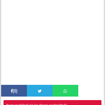
(
0
)
Yorum yapabilmek için üye olmanız gerekmektedir.