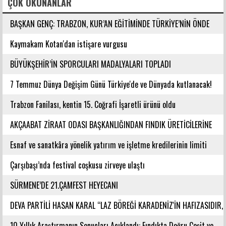
ÇOK OKUNANLAR
BAŞKAN GENÇ: TRABZON, KUR’AN EĞİTİMİNDE TÜRKİYE’NİN ÖNDE
GELEN ŞEHİRLERİNDENDİR
Kaymakam Kotan'dan istişare vurgusu
BÜYÜKŞEHİR’İN SPORCULARI MADALYALARI TOPLADI
7 Temmuz Dünya Değişim Günü Türkiye'de ve Dünyada kutlanacak!
Trabzon Fanilası, kentin 15. Coğrafi İşaretli ürünü oldu
AKÇAABAT ZİRAAT ODASI BAŞKANLIĞINDAN FINDIK ÜRETİCİLERİNE
AĞUSTOS AYI İÇİN UYARI!
Esnaf ve sanatkâra yönelik yatırım ve işletme kredilerinin limiti
artırıldı
Çarşıbaşı’nda festival coşkusu zirveye ulaştı
SÜRMENE’DE 21.ÇAMFEST HEYECANI
DEVA PARTİLİ HASAN KARAL “LAZ BÖREĞİ KARADENİZ'İN HAFIZASIDIR,
KİMLİĞİ DEĞİŞTİRİLEMEZ”
10 Yıllık Araştırmanın Sonuçları Açıklandı: Fındıkta Doğru Çeşit ve