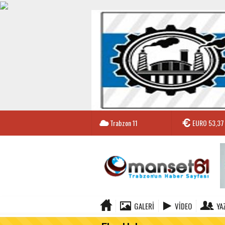
Trabzon
11
EURO
53,37
GALERI
VIDEO
YA