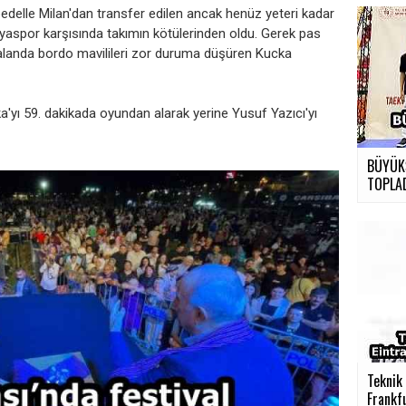
edelle Milan'dan transfer edilen ancak henüz yeteri kadar
yaspor karşısında takımın kötülerinden oldu. Gerek pas
 alanda bordo mavilileri zor duruma düşüren Kucka
a'yı 59. dakikada oyundan alarak yerine Yusuf Yazıcı'yı
BÜYÜK
TOPLA
›
Teknik 
Frankfu