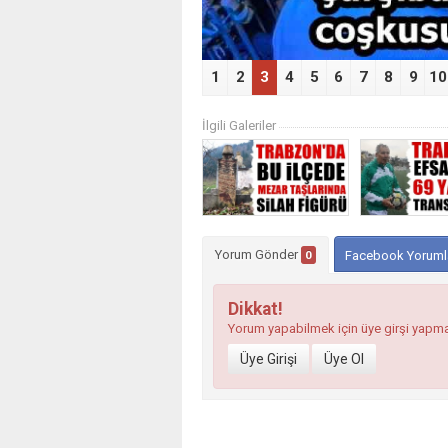
1
2
3
4
5
6
7
8
9
10
İlgili Galeriler
Yorum Gönder
0
Facebook Yoruml
Dikkat!
Yorum yapabilmek için üye girşi yapm
Üye Girişi
Üye Ol