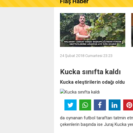
Flaş Haber
AKÇAABAT ZİRAAT ODASI B
24 Şubat 2018 Cumartesi 23:23
Kucka sınıfta kaldı
Kucka eleştirilerin odağı oldu
da oynanan futbol taraftarı tatmin et
çekenlerin başında ise Juraj Kucka yer 