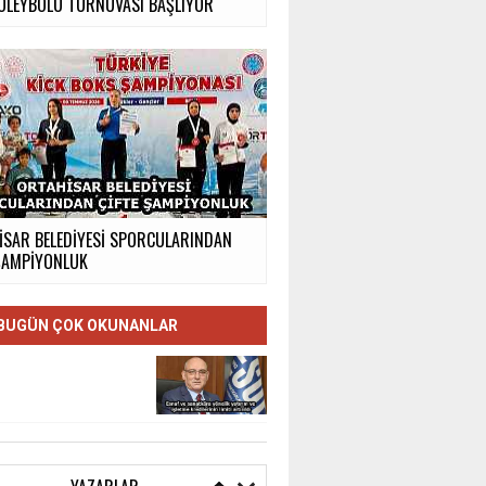
VOLEYBOLU TURNUVASI BAŞLIYOR
İSAR BELEDİYESİ SPORCULARINDAN
 ŞAMPİYONLUK
BUGÜN ÇOK OKUNANLAR