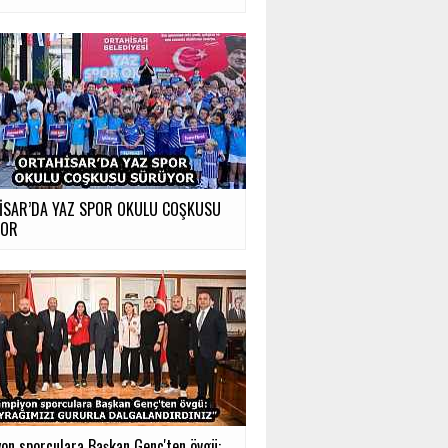
İSAR’DA YAZ SPOR OKULU COŞKUSU
YOR
on sporculara Başkan Genç'ten övgü:...