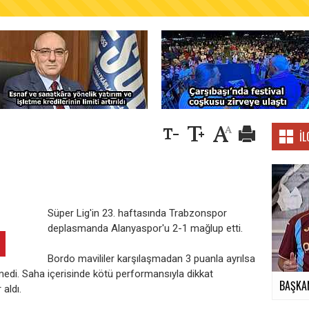
AŞKANLIĞINDAN FINDIK ÜRETİCİLERİNE AĞUSTO
İL
Süper Lig'in 23. haftasında Trabzonspor
deplasmanda Alanyaspor'u 2-1 mağlup etti.
Bordo mavililer karşılaşmadan 3 puanla ayrılsa
medi. Saha içerisinde kötü performansıyla dikkat
BAŞKAN
aldı.