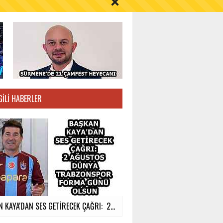
S AYI İÇİN UYARI!
GILI HABERLER
 KAYA'DAN SES GETİRECEK ÇAĞRI: 2...