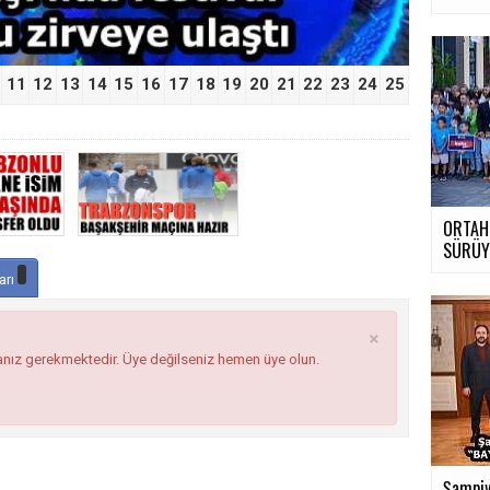
11
12
13
14
15
16
17
18
19
20
21
22
23
24
25
ORTAH
SÜRÜ
arı
×
anız gerekmektedir. Üye değilseniz hemen üye olun.
Şampiy