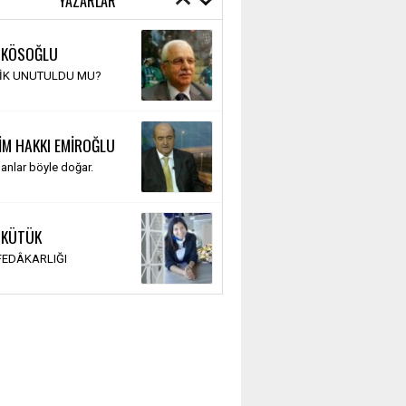
YAZARLAR
 KÖSOĞLU
TİK UNUTULDU MU?
İM HAKKI EMİROĞLU
anlar böyle doğar.
 KÜTÜK
 FEDÂKARLIĞI