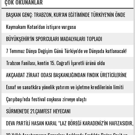
ÇOK OKUNANLAR
BAŞKAN GENÇ: TRABZON, KUR’AN EĞİTİMİNDE TÜRKİYE’NİN ÖNDE
GELEN ŞEHİRLERİNDENDİR
Kaymakam Kotan'dan istişare vurgusu
BÜYÜKŞEHİR’İN SPORCULARI MADALYALARI TOPLADI
7 Temmuz Dünya Değişim Günü Türkiye'de ve Dünyada kutlanacak!
Trabzon Fanilası, kentin 15. Coğrafi İşaretli ürünü oldu
AKÇAABAT ZİRAAT ODASI BAŞKANLIĞINDAN FINDIK ÜRETİCİLERİNE
AĞUSTOS AYI İÇİN UYARI!
Esnaf ve sanatkâra yönelik yatırım ve işletme kredilerinin limiti
artırıldı
Çarşıbaşı’nda festival coşkusu zirveye ulaştı
SÜRMENE’DE 21.ÇAMFEST HEYECANI
DEVA PARTİLİ HASAN KARAL “LAZ BÖREĞİ KARADENİZ'İN HAFIZASIDIR,