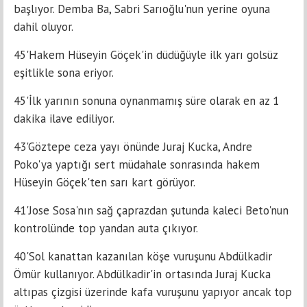
başlıyor. Demba Ba, Sabri Sarıoğlu'nun yerine oyuna
dahil oluyor.
45'Hakem Hüseyin Göçek'in düdüğüyle ilk yarı golsüz
eşitlikle sona eriyor.
45'İlk yarının sonuna oynanmamış süre olarak en az 1
dakika ilave ediliyor.
43'Göztepe ceza yayı önünde Juraj Kucka, Andre
Poko'ya yaptığı sert müdahale sonrasında hakem
Hüseyin Göçek'ten sarı kart görüyor.
41'Jose Sosa'nın sağ çaprazdan şutunda kaleci Beto'nun
kontrolünde top yandan auta çıkıyor.
40'Sol kanattan kazanılan köşe vuruşunu Abdülkadir
Ömür kullanıyor. Abdülkadir'in ortasında Juraj Kucka
altıpas çizgisi üzerinde kafa vuruşunu yapıyor ancak top