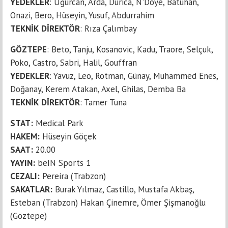
YEDEKLER
: Uğurcan, Arda, Durica, N'Doye, Batuhan,
Onazi, Bero, Hüseyin, Yusuf, Abdurrahim
TEKNİK
DİREKTÖR
: Rıza Çalımbay
GÖZTEPE
: Beto, Tanju, Kosanovic, Kadu, Traore, Selçuk,
Poko, Castro, Sabri, Halil, Gouffran
YEDEKLER
: Yavuz, Leo, Rotman, Günay, Muhammed Enes,
Doğanay, Kerem Atakan, Axel, Ghilas, Demba Ba
TEKNİK
DİREKTÖR
: Tamer Tuna
STAT:
Medical Park
HAKEM:
Hüseyin Göçek
SAAT:
20.00
YAYIN:
beIN Sports 1
CEZALI:
Pereira (Trabzon)
SAKATLAR:
Burak Yılmaz, Castillo, Mustafa Akbaş,
Esteban (Trabzon) Hakan Çinemre, Ömer Şişmanoğlu
(Göztepe)