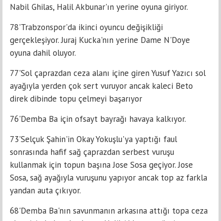
Nabil Ghilas, Halil Akbunar'ın yerine oyuna giriyor.
78'Trabzonspor'da ikinci oyuncu değişikliği
gerçekleşiyor. Juraj Kucka'nın yerine Dame N'Doye
oyuna dahil oluyor.
77'Sol çaprazdan ceza alanı içine giren Yusuf Yazıcı sol
ayağıyla yerden çok sert vuruyor ancak kaleci Beto
direk dibinde topu çelmeyi başarıyor
76'Demba Ba için ofsayt bayrağı havaya kalkıyor.
73'Selçuk Şahin'in Okay Yokuşlu'ya yaptığı faul
sonrasında hafif sağ çaprazdan serbest vuruşu
kullanmak için topun başına Jose Sosa geçiyor. Jose
Sosa, sağ ayağıyla vuruşunu yapıyor ancak top az farkla
yandan auta çıkıyor.
68'Demba Ba'nın savunmanın arkasına attığı topa ceza