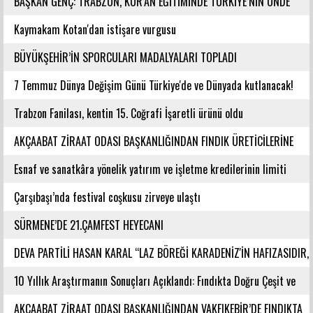
BAŞKAN GENÇ: TRABZON, KUR’AN EĞİTİMİNDE TÜRKİYE’NİN ÖNDE
GELEN ŞEHİRLERİNDENDİR
Kaymakam Kotan'dan istişare vurgusu
BÜYÜKŞEHİR’İN SPORCULARI MADALYALARI TOPLADI
7 Temmuz Dünya Değişim Günü Türkiye'de ve Dünyada kutlanacak!
Trabzon Fanilası, kentin 15. Coğrafi İşaretli ürünü oldu
AKÇAABAT ZİRAAT ODASI BAŞKANLIĞINDAN FINDIK ÜRETİCİLERİNE
AĞUSTOS AYI İÇİN UYARI!
Esnaf ve sanatkâra yönelik yatırım ve işletme kredilerinin limiti
artırıldı
Çarşıbaşı’nda festival coşkusu zirveye ulaştı
SÜRMENE’DE 21.ÇAMFEST HEYECANI
DEVA PARTİLİ HASAN KARAL “LAZ BÖREĞİ KARADENİZ'İN HAFIZASIDIR,
KİMLİĞİ DEĞİŞTİRİLEMEZ”
10 Yıllık Araştırmanın Sonuçları Açıklandı: Fındıkta Doğru Çeşit ve
Rakım Belirlendi
AKÇAABAT ZİRAAT ODASI BAŞKANLIĞINDAN VAKFIKEBİR’DE FINDIKTA