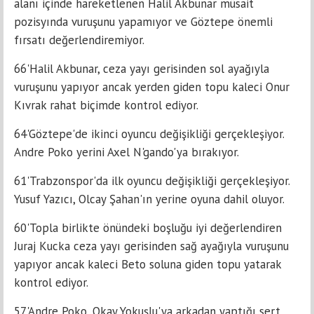
alanı içinde hareketlenen Halil Akbunar müsait
pozisyında vuruşunu yapamıyor ve Göztepe önemli
fırsatı değerlendiremiyor.
66'Halil Akbunar, ceza yayı gerisinden sol ayağıyla
vuruşunu yapıyor ancak yerden giden topu kaleci Onur
Kıvrak rahat biçimde kontrol ediyor.
64'Göztepe'de ikinci oyuncu değişikliği gerçekleşiyor.
Andre Poko yerini Axel N'gando'ya bırakıyor.
61'Trabzonspor'da ilk oyuncu değişikliği gerçekleşiyor.
Yusuf Yazıcı, Olcay Şahan'ın yerine oyuna dahil oluyor.
60'Topla birlikte önündeki boşluğu iyi değerlendiren
Juraj Kucka ceza yayı gerisinden sağ ayağıyla vuruşunu
yapıyor ancak kaleci Beto soluna giden topu yatarak
kontrol ediyor.
57'Andre Poko, Okay Yokuşlu'ya arkadan yaptığı sert