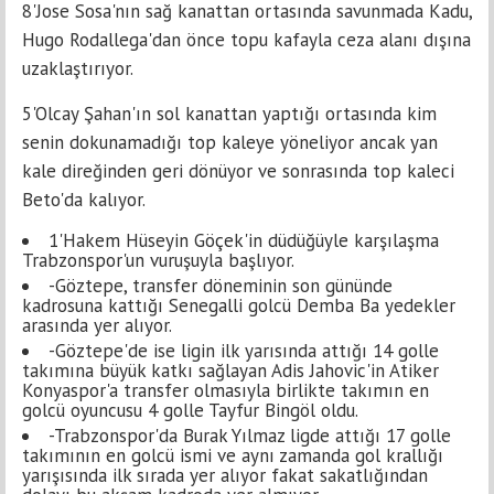
8'Jose Sosa'nın sağ kanattan ortasında savunmada Kadu,
Hugo Rodallega'dan önce topu kafayla ceza alanı dışına
uzaklaştırıyor.
5'Olcay Şahan'ın sol kanattan yaptığı ortasında kim
senin dokunamadığı top kaleye yöneliyor ancak yan
kale direğinden geri dönüyor ve sonrasında top kaleci
Beto'da kalıyor.
1'Hakem Hüseyin Göçek'in düdüğüyle karşılaşma
Trabzonspor'un vuruşuyla başlıyor.
-Göztepe, transfer döneminin son gününde
kadrosuna kattığı Senegalli golcü Demba Ba yedekler
arasında yer alıyor.
-Göztepe'de ise ligin ilk yarısında attığı 14 golle
takımına büyük katkı sağlayan Adis Jahovic'in Atiker
Konyaspor'a transfer olmasıyla birlikte takımın en
golcü oyuncusu 4 golle Tayfur Bingöl oldu.
-Trabzonspor'da Burak Yılmaz ligde attığı 17 golle
takımının en golcü ismi ve aynı zamanda gol krallığı
yarışısında ilk sırada yer alıyor fakat sakatlığından