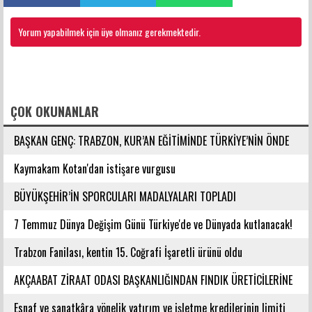
Yorum yapabilmek için üye olmanız gerekmektedir.
FACEBOOK YORUMLARI
ÇOK OKUNANLAR
BAŞKAN GENÇ: TRABZON, KUR’AN EĞİTİMİNDE TÜRKİYE’NİN ÖNDE
GELEN ŞEHİRLERİNDENDİR
Kaymakam Kotan'dan istişare vurgusu
BÜYÜKŞEHİR’İN SPORCULARI MADALYALARI TOPLADI
7 Temmuz Dünya Değişim Günü Türkiye'de ve Dünyada kutlanacak!
Trabzon Fanilası, kentin 15. Coğrafi İşaretli ürünü oldu
AKÇAABAT ZİRAAT ODASI BAŞKANLIĞINDAN FINDIK ÜRETİCİLERİNE
AĞUSTOS AYI İÇİN UYARI!
Esnaf ve sanatkâra yönelik yatırım ve işletme kredilerinin limiti