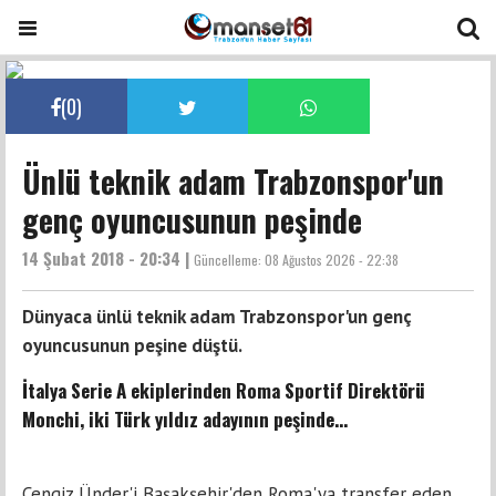
(
0
)
Ünlü teknik adam Trabzonspor'un
genç oyuncusunun peşinde
14 Şubat 2018 - 20:34 |
Güncelleme:
08 Ağustos 2026 - 22:38
Dünyaca ünlü teknik adam Trabzonspor'un genç
oyuncusunun peşine düştü.
İtalya Serie A ekiplerinden Roma Sportif Direktörü
Monchi, iki Türk yıldız adayının peşinde...
Cengiz Ünder'i Başakşehir'den Roma'ya transfer eden