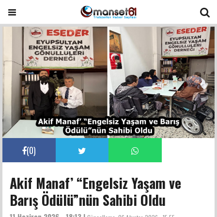
(
0
)
Akif Manaf’ “Engelsiz Yaşam ve
Barış Ödülü”nün Sahibi Oldu
11 Haziran 2026 - 18:13 |