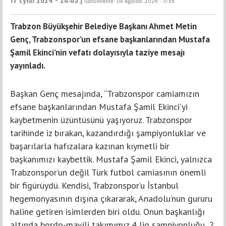
Güncelleme:
08 Ağustos 2026 - 11:59
Trabzon Büyükşehir Belediye Başkanı Ahmet Metin
Genç, Trabzonspor’un efsane başkanlarından Mustafa
Şamil Ekinci’nin vefatı dolayısıyla taziye mesajı
yayınladı.
Başkan Genç mesajında, “Trabzonspor camiamızın
efsane başkanlarından Mustafa Şamil Ekinci’yi
kaybetmenin üzüntüsünü yaşıyoruz. Trabzonspor
tarihinde iz bırakan, kazandırdığı şampiyonluklar ve
başarılarla hafızalara kazınan kıymetli bir
başkanımızı kaybettik. Mustafa Şamil Ekinci, yalnızca
Trabzonspor’un değil Türk futbol camiasının önemli
bir figürüydü. Kendisi, Trabzonspor’u İstanbul
hegemonyasının dışına çıkararak, Anadolu’nun gururu
haline getiren isimlerden biri oldu. Onun başkanlığı
altında bordo-mavili takımımız 4 lig şampiyonluğu, 2