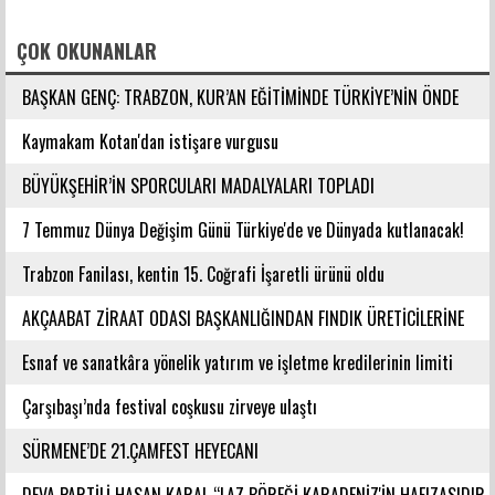
FACEBOOK YORUMLARI
ÇOK OKUNANLAR
BAŞKAN GENÇ: TRABZON, KUR’AN EĞİTİMİNDE TÜRKİYE’NİN ÖNDE
GELEN ŞEHİRLERİNDENDİR
Kaymakam Kotan'dan istişare vurgusu
BÜYÜKŞEHİR’İN SPORCULARI MADALYALARI TOPLADI
7 Temmuz Dünya Değişim Günü Türkiye'de ve Dünyada kutlanacak!
Trabzon Fanilası, kentin 15. Coğrafi İşaretli ürünü oldu
AKÇAABAT ZİRAAT ODASI BAŞKANLIĞINDAN FINDIK ÜRETİCİLERİNE
AĞUSTOS AYI İÇİN UYARI!
Esnaf ve sanatkâra yönelik yatırım ve işletme kredilerinin limiti
artırıldı
Çarşıbaşı’nda festival coşkusu zirveye ulaştı
SÜRMENE’DE 21.ÇAMFEST HEYECANI
DEVA PARTİLİ HASAN KARAL “LAZ BÖREĞİ KARADENİZ'İN HAFIZASIDIR,