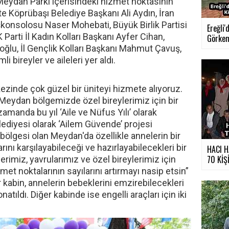
. Meydan Parkı içerisindeki hizmet noktasının
kte Köprübaşı Belediye Başkanı Ali Aydın, İran
onsolosu Naser Mohebati, Büyük Birlik Partisi
Ereğli
Parti İl Kadın Kolları Başkanı Ayfer Cihan,
Görkeml
soğlu, İl Gençlik Kolları Başkanı Mahmut Çavuş,
i bireyler ve aileleri yer aldı.
zinde çok güzel bir üniteyi hizmete alıyoruz.
eydan bölgemizde özel bireylerimiz için bir
zamanda bu yıl ‘Aile ve Nüfus Yılı’ olarak
lediyesi olarak ‘Ailem Güvende’ projesi
ölgesi olan Meydan'da özellikle annelerin bir
rını karşılayabileceği ve hazırlayabilecekleri bir
HACI H
70 KİŞİ.
rimiz, yavrularımız ve özel bireylerimiz için
zmet noktalarının sayılarını artırmayı nasip etsin”
ir kabin, annelerin bebeklerini emzirebilecekleri
atıldı. Diğer kabinde ise engelli araçları için iki