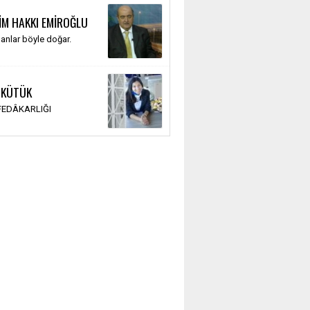
İM HAKKI EMİROĞLU
anlar böyle doğar.
 KÜTÜK
 FEDÂKARLIĞI