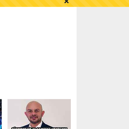
S AYI İÇİN UYARI!