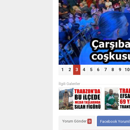
‹
1
2
3
4
5
6
7
8
9
10
İlgili Galeriler
Yorum Gönder
0
Facebook Yoruml