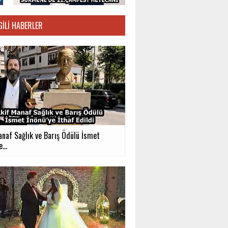
GILI HABERLER
anaf Sağlık ve Barış Ödülü İsmet
...