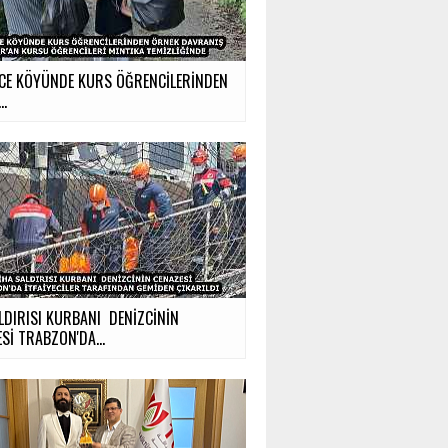
CE KÖYÜNDE KURS ÖĞRENCİLERİNDEN
..
LDIRISI KURBANI DENİZCİNİN
Sİ TRABZON'DA...