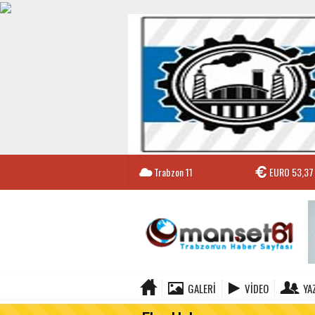
Trabzon
11
EURO
53,37
GALERI
VIDEO
YA