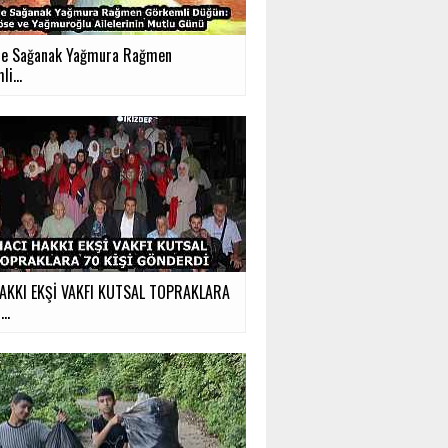
'de Sağanak Yağmura Rağmen
i...
AKKI EKŞİ VAKFI KUTSAL TOPRAKLARA
..