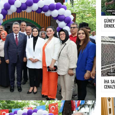
GÜNEY
ÖRNEK.
İHA SA
CENAZE