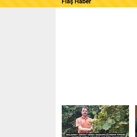
Flaş Haber
AKÇAABAT ZİRAAT ODASI B