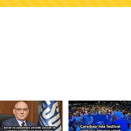
AŞKANLIĞINDAN FINDIK ÜRETİCİLERİNE AĞUSTO