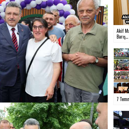
Akif M
Barış...
7 Temm