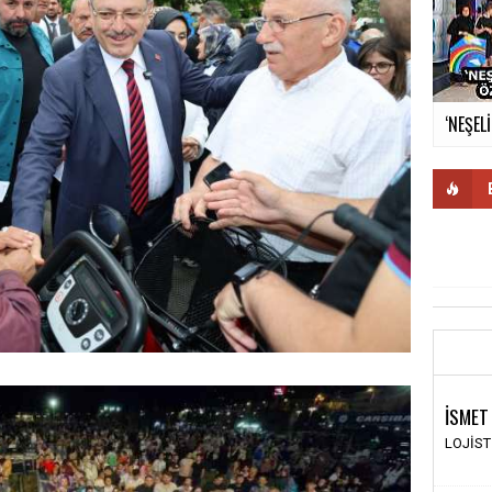
‘NEŞEL
İSMET
LOJİS