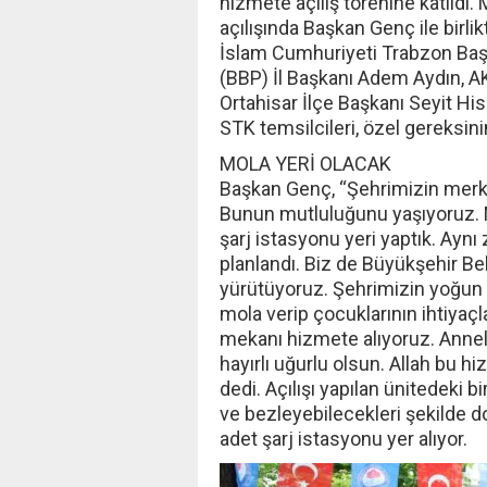
hizmete açılış törenine katıldı
açılışında Başkan Genç ile birli
İslam Cumhuriyeti Trabzon Başk
(BBP) İl Başkanı Adem Aydın, AK 
Ortahisar İlçe Başkanı Seyit Hi
STK temsilcileri, özel gereksiniml
MOLA YERİ OLACAK
Başkan Genç, “Şehrimizin merke
Bunun mutluluğunu yaşıyoruz. M
şarj istasyonu yeri yaptık. Aynı 
planlandı. Biz de Büyükşehir Be
yürütüyoruz. Şehrimizin yoğun b
mola verip çocuklarının ihtiyaçla
mekanı hizmete alıyoruz. Annele
hayırlı uğurlu olsun. Allah bu hi
dedi. Açılışı yapılan ünitedeki b
ve bezleyebilecekleri şekilde don
adet şarj istasyonu yer alıyor.