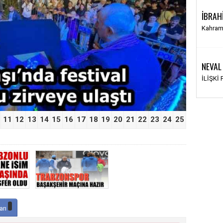
İBRAH
›
Kahram
NEVAL
İLİŞKİ
11
12
13
14
15
16
17
18
19
20
21
22
23
24
25
arı