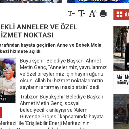
İL
EKLİ ANNELER VE ÖZEL
 HİZMET NOKTASI
arafından hayata geçirilen Anne ve Bebek Mola
rkezi hizmete açıldı.
Büyükşehir Belediye Başkanı Ahmet
Metin Genç, “Annelerimiz, yavrularımız
ve özel bireylerimiz için hayırlı uğurlu
Akif M
olsun. Allah bu hizmet noktalarımızın
İnönü’ye
sayılarını artırmayı nasip etsin” dedi.
Trabzon Büyükşehir Belediye Başkanı
Ahmet Metin Genç, sosyal
belediyecilik anlayışı ve 'Ailem
Güvende Projesi' kapsamında hayata
kezi' ile 'Erişilebilir Enerji Merkezi'nin