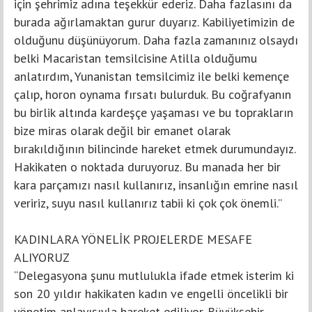
için şehrimiz adına teşekkür ederiz. Daha fazlasını da
burada ağırlamaktan gurur duyarız. Kabiliyetimizin de
olduğunu düşünüyorum. Daha fazla zamanınız olsaydı
belki Macaristan temsilcisine Atilla olduğumu
anlatırdım, Yunanistan temsilcimiz ile belki kemençe
çalıp, horon oynama fırsatı bulurduk. Bu coğrafyanın
bu birlik altında kardeşçe yaşaması ve bu toprakların
bize miras olarak değil bir emanet olarak
bırakıldığının bilincinde hareket etmek durumundayız.
Hakikaten o noktada duruyoruz. Bu manada her bir
kara parçamızı nasıl kullanırız, insanlığın emrine nasıl
veririz, suyu nasıl kullanırız tabii ki çok çok önemli.”
KADINLARA YÖNELİK PROJELERDE MESAFE
ALIYORUZ
“Delegasyona şunu mutlulukla ifade etmek isterim ki
son 20 yıldır hakikaten kadın ve engelli öncelikli bir
yönetim anlayışıyla hareket ediliyor. Büyükşehir