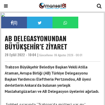
(
0
)
AB DELEGASYONUNDAN
BÜYÜKŞEHİR’E ZİYARET
28 Eylül 2022 - 10:04 |
Güncelleme:
06 Ağustos 2026 - 00:01
Trabzon Büyükşehir Belediye Başkan Vekili Atilla
Ataman, Avrupa Birliği (AB) Türkiye Delegasyonu
Başkan Yardımcısı Eleftheria Pertzınıdou, AB üyesi
devletlerin Ankara’da bulunan yerleşik
Maslahatgüzarları ve AB Delegasyon üyelerini ağırladı.
Sohbet sırasında “Trabzon’da mülteci var mı”