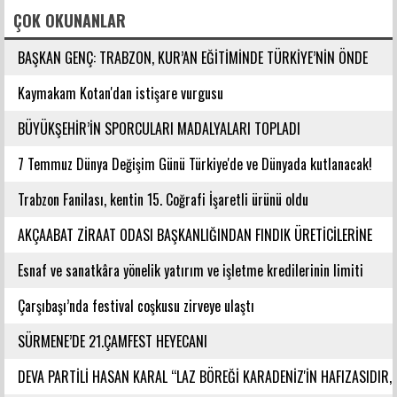
ÇOK OKUNANLAR
BAŞKAN GENÇ: TRABZON, KUR’AN EĞİTİMİNDE TÜRKİYE’NİN ÖNDE
GELEN ŞEHİRLERİNDENDİR
Kaymakam Kotan'dan istişare vurgusu
BÜYÜKŞEHİR’İN SPORCULARI MADALYALARI TOPLADI
7 Temmuz Dünya Değişim Günü Türkiye'de ve Dünyada kutlanacak!
Trabzon Fanilası, kentin 15. Coğrafi İşaretli ürünü oldu
AKÇAABAT ZİRAAT ODASI BAŞKANLIĞINDAN FINDIK ÜRETİCİLERİNE
AĞUSTOS AYI İÇİN UYARI!
Esnaf ve sanatkâra yönelik yatırım ve işletme kredilerinin limiti
artırıldı
Çarşıbaşı’nda festival coşkusu zirveye ulaştı
SÜRMENE’DE 21.ÇAMFEST HEYECANI
DEVA PARTİLİ HASAN KARAL “LAZ BÖREĞİ KARADENİZ'İN HAFIZASIDIR,