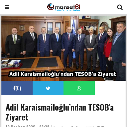
(
0
)
Adil Karaismailoğlu’ndan TESOB’a
Ziyaret
12 Haziran 2026 - 23:38 |