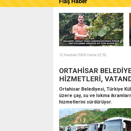
Flaş Haber
AKÇAABAT ZİRAAT ODASI B
12 Haziran 2026 Cuma 22:52
ORTAHİSAR BELEDİYE
HİZMETLERİ, VATAN
Ortahisar Belediyesi, Türkiye Kü
üzere çay, su ve lokma ikramlarıy
hizmetlerini sürdürüyor.