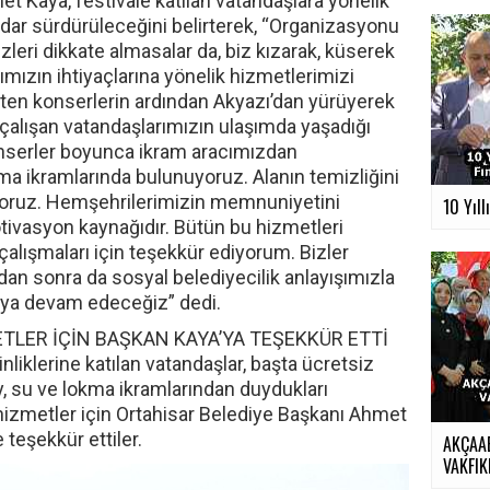
t Kaya, festivale katılan vatandaşlara yönelik
kadar sürdürüleceğini belirterek, “Organizasyonu
zleri dikkate almasalar da, biz kızarak, küserek
mızın ihtiyaçlarına yönelik hizmetlerimizi
iten konserlerin ardından Akyazı’dan yürüyerek
alışan vatandaşlarımızın ulaşımda yaşadığı
onserler boyunca ikram aracımızdan
ma ikramlarında bulunuyoruz. Alanın temizliğini
iyoruz. Hemşehrilerimizin memnuniyetini
10 Yıll
ivasyon kaynağıdır. Bütün bu hizmetleri
çalışmaları için teşekkür ediyorum. Bizler
dan sonra da sosyal belediyecilik anlayışımızla
aya devam edeceğiz” dedi.
TLER İÇİN BAŞKAN KAYA’YA TEŞEKKÜR ETTİ
inliklerine katılan vatandaşlar, başta ücretsiz
, su ve lokma ikramlarından duydukları
hizmetler için Ortahisar Belediye Başkanı Ahmet
teşekkür ettiler.
AKÇAA
VAKFIKE