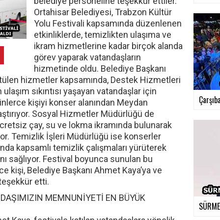
belediye personeline teşekkür ettiler.
Ortahisar Belediyesi, Trabzon Kültür
Yolu Festivali kapsamında düzenlenen
etkinliklerde, temizlikten ulaşıma ve
ikram hizmetlerine kadar birçok alanda
görev yaparak vatandaşların
hizmetinde oldu. Belediye Başkanı
ütülen hizmetler kapsamında, Destek Hizmetleri
ulaşım sıkıntısı yaşayan vatandaşlar için
Çarşıba
inlerce kişiyi konser alanından Meydan
laştırıyor. Sosyal Hizmetler Müdürlüğü de
ücretsiz çay, su ve lokma ikramında bulunarak
tıyor. Temizlik İşleri Müdürlüğü ise konserler
ında kapsamlı temizlik çalışmaları yürüterek
nı sağlıyor. Festival boyunca sunulan bu
ce kişi, Belediye Başkanı Ahmet Kaya’ya ve
teşekkür etti.
NDAŞIMIZIN MEMNUNİYETİ EN BÜYÜK
SÜRMEN