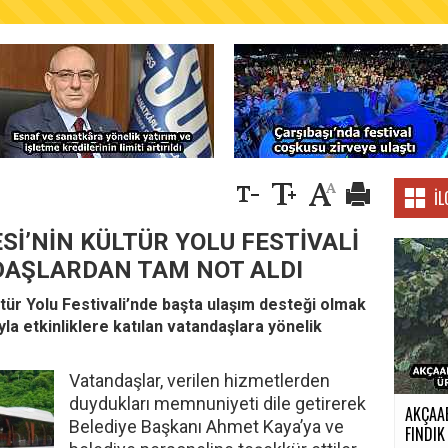
AŞKANLIĞINDAN FINDIK ÜRETİCİLERİNE AĞUSTO
İL
Sİ’NİN KÜLTÜR YOLU FESTİVALİ
DAŞLARDAN TAM NOT ALDI
ltür Yolu Festivali’nde başta ulaşım desteği olmak
la etkinliklere katılan vatandaşlara yönelik
Vatandaşlar, verilen hizmetlerden
duydukları memnuniyeti dile getirerek
AKÇAA
Belediye Başkanı Ahmet Kaya’ya ve
FINDIK 