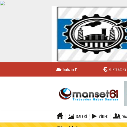
Trabzon
11
EURO
53,37
GALERI
VIDEO
YA