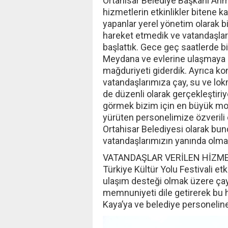
Ortahisar Belediye Başkanı Ahme
hizmetlerin etkinlikler bitene 
yapanlar yerel yönetim olarak bi
hareket etmedik ve vatandaşları
başlattık. Gece geç saatlerde b
Meydana ve evlerine ulaşmaya ç
mağduriyeti giderdik. Ayrıca k
vatandaşlarımıza çay, su ve lok
de düzenli olarak gerçekleştir
görmek bizim için en büyük mot
yürüten personelimize özverili 
Ortahisar Belediyesi olarak bun
vatandaşlarımızın yanında olm
VATANDAŞLAR VERİLEN HİZME
Türkiye Kültür Yolu Festivali etk
ulaşım desteği olmak üzere çay
memnuniyeti dile getirerek bu 
Kaya’ya ve belediye personeline 