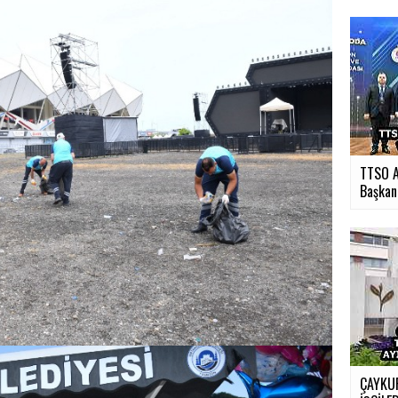
TTSO A
Başkan.
ÇAYKUR