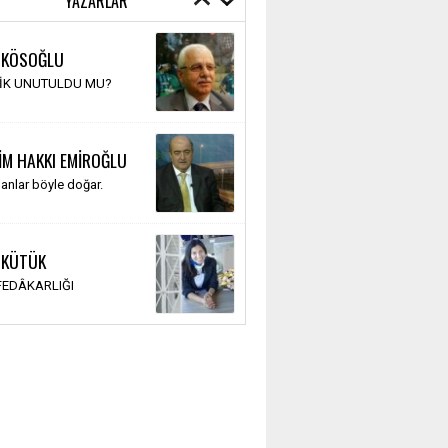
YAZARLAR
 KÖSOĞLU
TİK UNUTULDU MU?
İM HAKKI EMİROĞLU
anlar böyle doğar.
 KÜTÜK
 FEDÂKARLIĞI