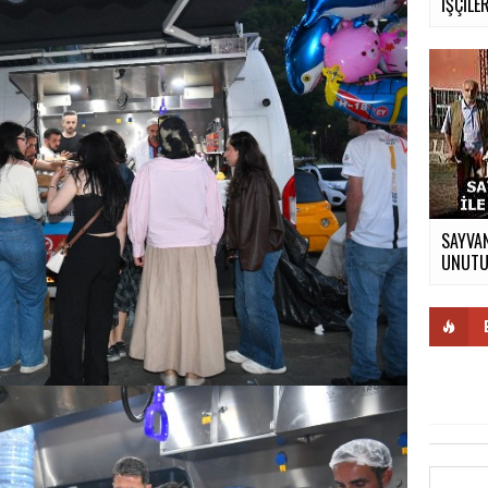
İŞÇİLER
SAYVAN
UNUTUL