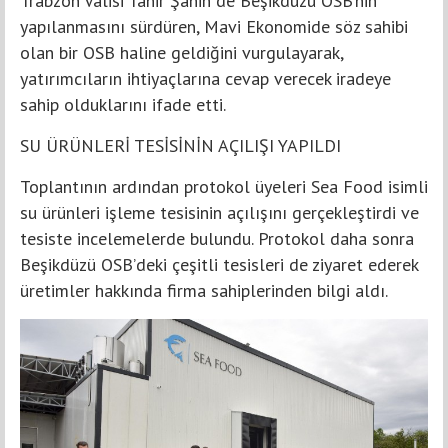
Trabzon Valisi Tahir Şahin de Beşikdüzü OSB’nin
yapılanmasını sürdüren, Mavi Ekonomide söz sahibi
olan bir OSB haline geldiğini vurgulayarak,
yatırımcıların ihtiyaçlarına cevap verecek iradeye
sahip olduklarını ifade etti.
SU ÜRÜNLERİ TESİSİNİN AÇILIŞI YAPILDI
Toplantının ardından protokol üyeleri Sea Food isimli
su ürünleri işleme tesisinin açılışını gerçekleştirdi ve
tesiste incelemelerde bulundu. Protokol daha sonra
Beşikdüzü OSB’deki çeşitli tesisleri de ziyaret ederek
üretimler hakkında firma sahiplerinden bilgi aldı.