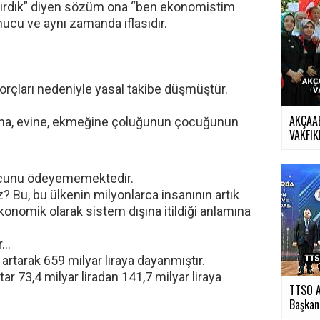
ndırdık” diyen sözüm ona “ben ekonomistim
nucu ve aynı zamanda iflasıdır.
orçları nedeniyle yasal takibe düşmüştür.
AKÇAA
tına, evine, ekmeğine çoluğunun çocuğunun
VAKFIKE
orcunu ödeyememektedir.
 Bu, bu ülkenin milyonlarca insanının artık
ekonomik olarak sistem dışına itildiği anlamına
r…
 artarak 659 milyar liraya dayanmıştır.
tar 73,4 milyar liradan 141,7 milyar liraya
TTSO A
Başkan.