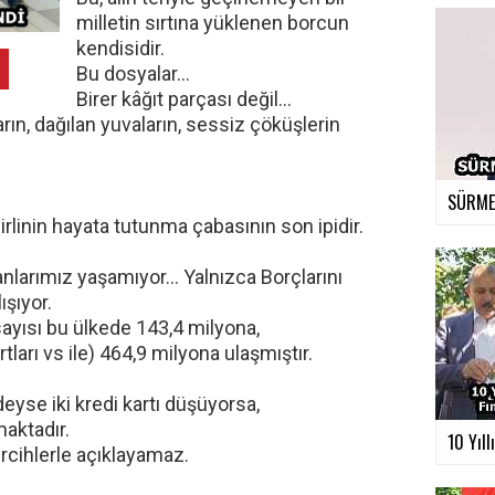
milletin sırtına yüklenen borcun
kendisidir.
Bu dosyalar…
Birer kâğıt parçası değil…
rın, dağılan yuvaların, sessiz çöküşlerin
SÜRMEN
lirlinin hayata tutunma çabasının son ipidir.
nlarımız yaşamıyor… Yalnızca Borçlarını
ışıyor.
 sayısı bu ülkede 143,4 milyona,
tları vs ile) 464,9 milyona ulaşmıştır.
eyse iki kredi kartı düşüyorsa,
maktadır.
10 Yıll
rcihlerle açıklayamaz.