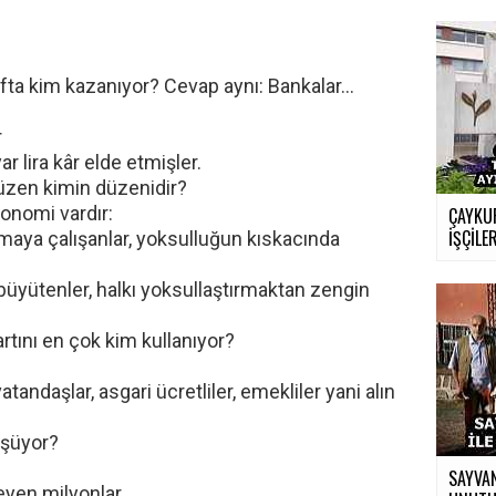
afta kim kazanıyor? Cevap aynı: Bankalar…
r
ar lira kâr elde etmişler.
üzen kimin düzenidir?
konomi vardır:
ÇAYKUR
İŞÇİLER
amaya çalışanlar, yoksulluğun kıskacında
büyütenler, halkı yoksullaştırmaktan zengin
tını en çok kim kullanıyor?
vatandaşlar, asgari ücretliler, emekliler yani alın
üşüyor?
SAYVAN
eyen milyonlar.