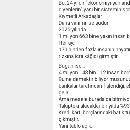
Bu, 24 yıldır “ekonomiyi şahla
diyenlerin” yani bir sistemin so
Kıymetli Arkadaşlar
Daha vahimi ise şudur:
2025 yılında
1 milyon 663 bine yakın insan b
Her ay…
170 binden fazla insanın haya
rızkına icra kâğıdı girmiştir.
Bugün ise…
4 milyon 143 bin 112 insan b
Bu ne demektir biliyor musunuz?
bankalar tarafından fişlendiği, 
gelir.
Ama mesele burada da bitmiyo
Takipteki alacaklar bir yılda %93
Kredi kartı borçlarındaki batık tu
çıkmıştır.
Yani tablo açık: