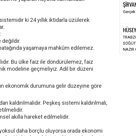
ŞİRVA
Gerçek
istemidir ki 24 yıllık iktidarla üzülerek
ar.
HÜSEY
:
TRABZO
 değildir.
SÖĞÜT
rç batağında yaşamaya mahkûm edilemez.
NAZIR 
alıdır. Bu ülke faiz ile döndürülemez, faiz
mik modeline geçmeliyiz. Adil bir düzeni
şın ekonomik durumuna gelir düzeyine göre
an kaldırılmalıdır. Peşkeş sistemi kaldırılmalı,
tilmelidir.
msel akılla hareket edilmelidir.
 yoksul daha borçlu oluyorsa orada ekonomi