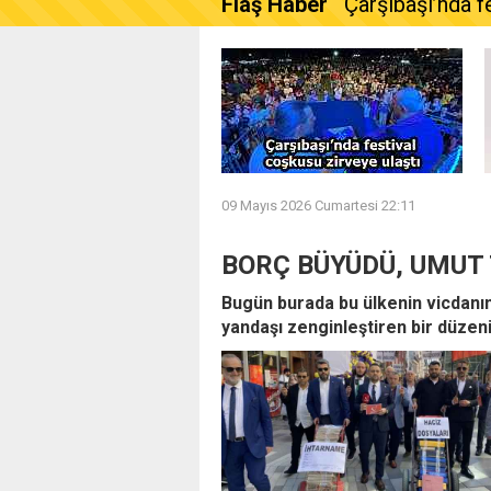
Flaş Haber
Çarşıbaşı’nda f
09 Mayıs 2026 Cumartesi 22:11
BORÇ BÜYÜDÜ, UMUT
Bugün burada bu ülkenin vicdanın
yandaşı zenginleştiren bir düzen