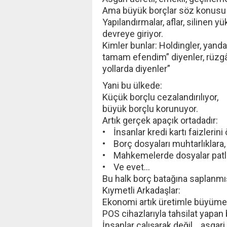
Ama büyük borçlar söz konus
Yapılandırmalar, aflar, silinen 
devreye giriyor.
Kimler bunlar: Holdingler, yandaş
tamam efendim” diyenler, rüzgâ
yollarda diyenler”
Yani bu ülkede:
Küçük borçlu cezalandırılıyor,
büyük borçlu korunuyor.
Artık gerçek apaçık ortadadır:
• İnsanlar kredi kartı faizlerin
• Borç dosyaları muhtarlıklara, 
• Mahkemelerde dosyalar patl
• Ve evet…
Bu halk borç batağına saplanm
Kıymetli Arkadaşlar:
Ekonomi artık üretimle büyüme
POS cihazlarıyla tahsilat yapa
İnsanlar çalışarak değil… asgar