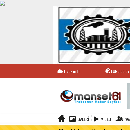
Trabzon
11
EURO
53,37
GALERI
VIDEO
YA