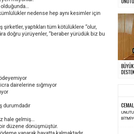
UNUTUL
u olduğunda…
yükümlülükler nedense hep aynı kesimler için
 şirketler, yaptıkları tüm kötülüklere “olur,
ra doğru yürüyenler, “beraber yürüdük biz bu
BÜYÜKŞ
DESTE
i ödeyemiyor
icra dairelerine sığmıyor
ıyor
CEMAL
ış durumdadır
UNUTU
z hale gelmiş…
BİTMİ
n bir düzene dönüşmüştür.
i ödeme yaparak hayatta kalmaktadır.