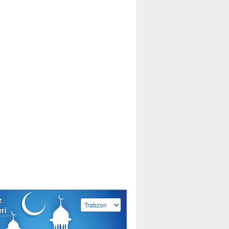
z
eri