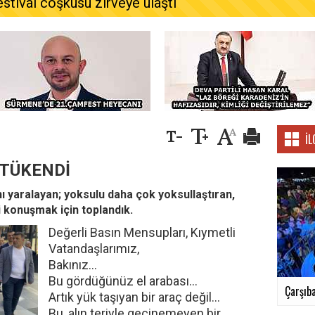
estival coşkusu zirveye ulaştı
İL
 TÜKENDİ
ı yaralayan; yoksulu daha çok yoksullaştıran,
i konuşmak için toplandık.
Değerli Basın Mensupları, Kıymetli
Vatandaşlarımız,
Bakınız…
Bu gördüğünüz el arabası…
Çarşıba
Artık yük taşıyan bir araç değil…
Bu, alın teriyle geçinemeyen bir