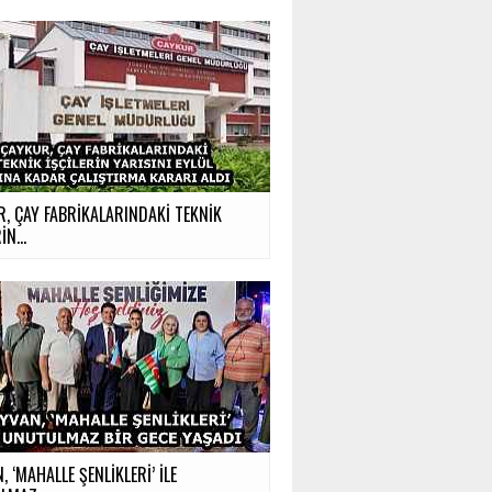
, ÇAY FABRİKALARINDAKİ TEKNİK
İN...
, ‘MAHALLE ŞENLİKLERİ’ İLE