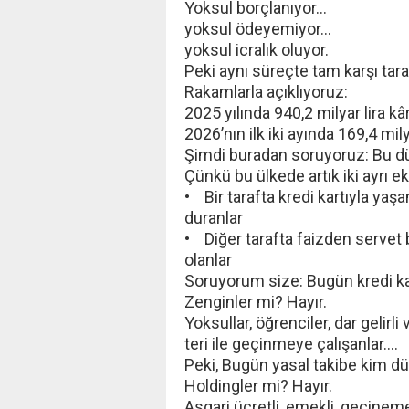
Yoksul borçlanıyor…
yoksul ödeyemiyor…
yoksul icralık oluyor.
Peki aynı süreçte tam karşı tar
Rakamlarla açıklıyoruz:
2025 yılında 940,2 milyar lira kâ
2026’nın ilk iki ayında 169,4 mily
Şimdi buradan soruyoruz: Bu d
Çünkü bu ülkede artık iki ayrı e
• Bir tarafta kredi kartıyla yaş
duranlar
• Diğer tarafta faizden servet 
olanlar
Soruyorum size: Bugün kredi kar
Zenginler mi? Hayır.
Yoksullar, öğrenciler, dar gelirli 
teri ile geçinmeye çalışanlar….
Peki, Bugün yasal takibe kim d
Holdingler mi? Hayır.
Asgari ücretli, emekli, geçinem