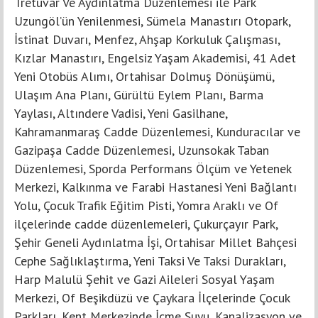
Tretuvar Ve Aydınlatma Düzenlemesi ile Park
Uzungöl’ün Yenilenmesi, Sümela Manastırı Otopark,
İstinat Duvarı, Menfez, Ahşap Korkuluk Çalışması,
Kızlar Manastırı, Engelsiz Yaşam Akademisi, 41 Adet
Yeni Otobüs Alımı, Ortahisar Dolmuş Dönüşümü,
Ulaşım Ana Planı, Gürültü Eylem Planı, Barma
Yaylası, Altındere Vadisi, Yeni Gasilhane,
Kahramanmaraş Cadde Düzenlemesi, Kunduracılar ve
Gazipaşa Cadde Düzenlemesi, Uzunsokak Taban
Düzenlemesi, Sporda Performans Ölçüm ve Yetenek
Merkezi, Kalkınma ve Farabi Hastanesi Yeni Bağlantı
Yolu, Çocuk Trafik Eğitim Pisti, Yomra Araklı ve Of
ilçelerinde cadde düzenlemeleri, Çukurçayır Park,
Şehir Geneli Aydınlatma İşi, Ortahisar Millet Bahçesi
Cephe Sağlıklaştırma, Yeni Taksi Ve Taksi Durakları,
Harp Malulü Şehit ve Gazi Aileleri Sosyal Yaşam
Merkezi, Of Beşikdüzü ve Çaykara İlçelerinde Çocuk
Parkları, Kent Merkezinde İçme Suyu, Kanalizasyon ve