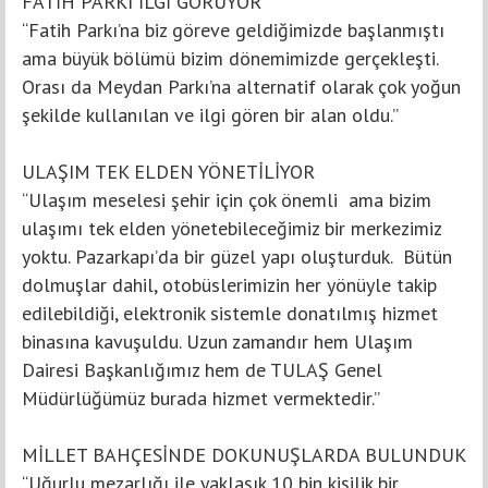
FATİH PARKI İLGİ GÖRÜYOR
“Fatih Parkı’na biz göreve geldiğimizde başlanmıştı
ama büyük bölümü bizim dönemimizde gerçekleşti.
Orası da Meydan Parkı’na alternatif olarak çok yoğun
şekilde kullanılan ve ilgi gören bir alan oldu.”
ULAŞIM TEK ELDEN YÖNETİLİYOR
“Ulaşım meselesi şehir için çok önemli ama bizim
ulaşımı tek elden yönetebileceğimiz bir merkezimiz
yoktu. Pazarkapı’da bir güzel yapı oluşturduk. Bütün
dolmuşlar dahil, otobüslerimizin her yönüyle takip
edilebildiği, elektronik sistemle donatılmış hizmet
binasına kavuşuldu. Uzun zamandır hem Ulaşım
Dairesi Başkanlığımız hem de TULAŞ Genel
Müdürlüğümüz burada hizmet vermektedir.”
MİLLET BAHÇESİNDE DOKUNUŞLARDA BULUNDUK
“Uğurlu mezarlığı ile yaklaşık 10 bin kişilik bir