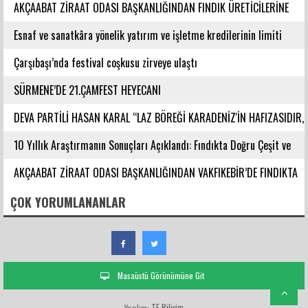
AKÇAABAT ZİRAAT ODASI BAŞKANLIĞINDAN FINDIK ÜRETİCİLERİNE
AĞUSTOS AYI İÇİN UYARI!
Esnaf ve sanatkâra yönelik yatırım ve işletme kredilerinin limiti
artırıldı
Çarşıbaşı’nda festival coşkusu zirveye ulaştı
SÜRMENE’DE 21.ÇAMFEST HEYECANI
DEVA PARTİLİ HASAN KARAL “LAZ BÖREĞİ KARADENİZ'İN HAFIZASIDIR,
KİMLİĞİ DEĞİŞTİRİLEMEZ”
10 Yıllık Araştırmanın Sonuçları Açıklandı: Fındıkta Doğru Çeşit ve
Rakım Belirlendi
AKÇAABAT ZİRAAT ODASI BAŞKANLIĞINDAN VAKFIKEBİR’DE FINDIKTA
BAHÇE GÜNÜ ETKİNLİĞİNE KATILIM
ÇOK YORUMLANANLAR
Masaüstü Görünümüne Git
TE Bilişim
Yazılım: