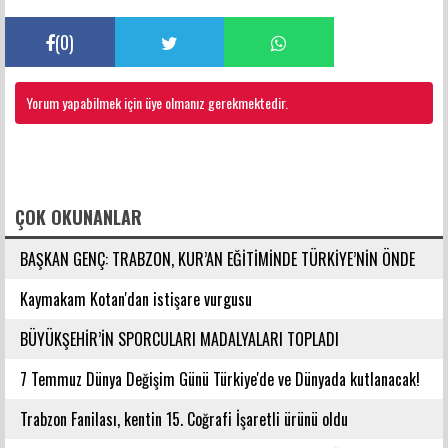
(
0
)
Yorum yapabilmek için üye olmanız gerekmektedir.
FACEBOOK YORUMLARI
ÇOK OKUNANLAR
BAŞKAN GENÇ: TRABZON, KUR’AN EĞİTİMİNDE TÜRKİYE’NİN ÖNDE
GELEN ŞEHİRLERİNDENDİR
Kaymakam Kotan'dan istişare vurgusu
BÜYÜKŞEHİR’İN SPORCULARI MADALYALARI TOPLADI
7 Temmuz Dünya Değişim Günü Türkiye'de ve Dünyada kutlanacak!
Trabzon Fanilası, kentin 15. Coğrafi İşaretli ürünü oldu