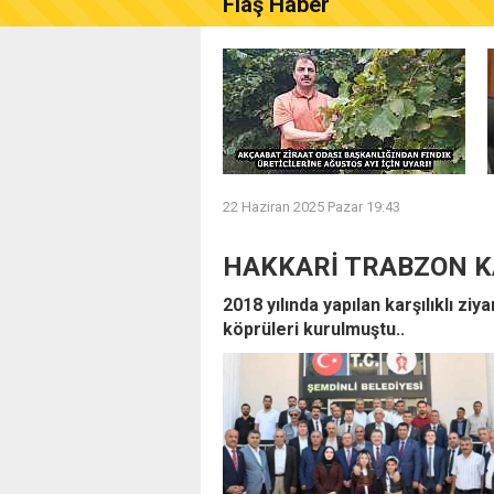
Flaş Haber
AKÇAABAT ZİRAAT ODASI B
22 Haziran 2025 Pazar 19:43
HAKKARİ TRABZON K
2018 yılında yapılan karşılıklı zi
köprüleri kurulmuştu..