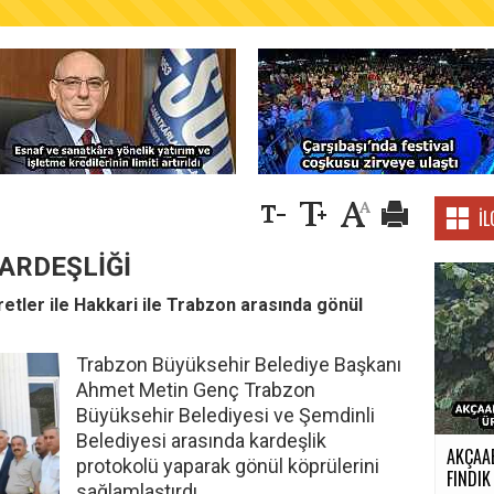
AŞKANLIĞINDAN FINDIK ÜRETİCİLERİNE AĞUSTO
İL
ARDEŞLİĞİ
yaretler ile Hakkari ile Trabzon arasında gönül
Trabzon Büyüksehir Belediye Başkanı
Ahmet Metin Genç Trabzon
Büyüksehir Belediyesi ve Şemdinli
Belediyesi arasında kardeşlik
AKÇAA
protokolü yaparak gönül köprülerini
FINDIK 
sağlamlaştırdı