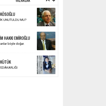
YAZARLAR
 KÖSOĞLU
TİK UNUTULDU MU?
İM HAKKI EMİROĞLU
anlar böyle doğar.
 KÜTÜK
 FEDÂKARLIĞI