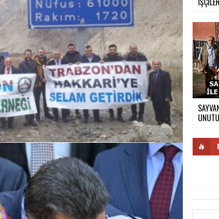
İŞÇİLER
SAYVAN
UNUTUL