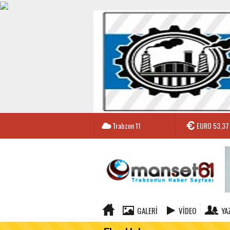
Trabzon
11
EURO
53,37
GALERI
VIDEO
YA