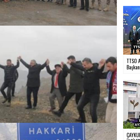
TTSO A
Başkan.
ÇAYKUR