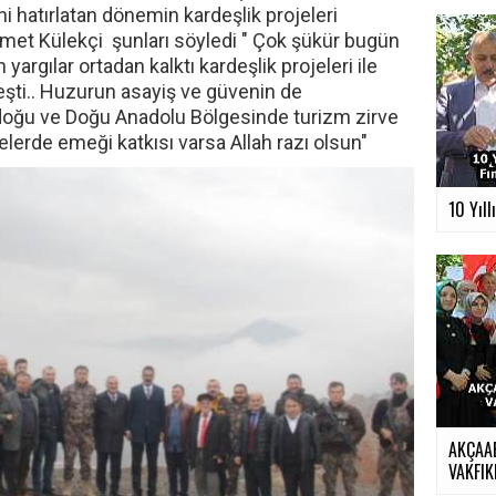
i hatırlatan dönemin kardeşlik projeleri
met Külekçi şunları söyledi " Çok şükür bugün
argılar ortadan kalktı kardeşlik projeleri ile
ti.. Huzurun asayiş ve güvenin de
ydoğu ve Doğu Anadolu Bölgesinde turizm zirve
erde emeği katkısı varsa Allah razı olsun"
10 Yıll
AKÇAA
VAKFIKE