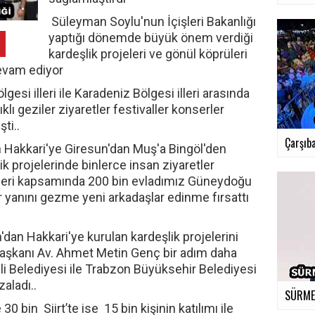
Süleyman Soylu'nun İçişleri Bakanlığı
yaptığı dönemde büyük önem verdiği
kardeşlik projeleri ve gönül köprüleri
devam ediyor
si illeri ile Karadeniz Bölgesi illeri arasında
ıklı geziler ziyaretler festivaller konserler
ti..
Çarşıba
n Hakkari'ye Giresun'dan Muş'a Bingöl'den
projelerinde binlerce insan ziyaretler
leri kapsamında 200 bin evladımız Güneydoğu
r yanını gezme yeni arkadaşlar edinme fırsattı
'dan Hakkari'ye kurulan kardeşlik projelerini
aşkanı Av. Ahmet Metin Genç bir adım daha
i Belediyesi ile Trabzon Büyüksehir Belediyesi
zaladı..
SÜRMEN
0 bin Siirt’te ise 15 bin kişinin katılımı ile