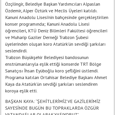
Özçilingir, Belediye Başkan Yardımcıları Alpaslan
Özdemir, Alper Öztürk ve Meclis Üyeleri katıldı.
Kanuni Anadolu Lisesi’nin bahçesinde gerçekleştirilen
konser programında; Kanuni Anadolu Lisesi
öğrencileri, KTÜ Deniz Bilimleri Fakültesi öğrencileri
ve Muharip Gaziler Derneği Trabzon Şubesi
üyelerinden oluşan koro Atatürk’ün sevdiği şarkıları
seslendirdi.
Trabzon Büyükşehir Belediyesi bandosunun
enstrümanlarıyla eşlik ettiği konserde TRT Bölge
Sanatçısı İhsan Eyüboğlu koro şefliğini üstlendi.
Programa katılan Ortahisar Belediye Başkanı Ahmet
Kaya da Atatürk’ün sevdiği şarkıları seslendiren
koroya eşlik etti.
BAŞKAN KAYA: “ŞEHİTLERİMİZ VE GAZİLERİMİZ
SAYESİNDE BUGÜN BU TOPRAKLARDA ÖZGÜR
VATANDAŞLAR OLARAK YAŞIYORUZ”