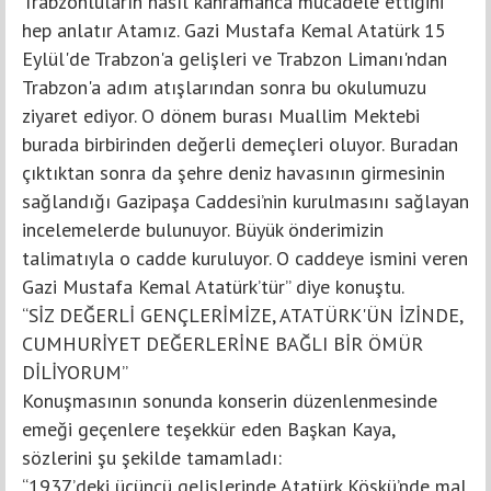
Trabzonluların nasıl kahramanca mücadele ettiğini
hep anlatır Atamız. Gazi Mustafa Kemal Atatürk 15
Eylül'de Trabzon'a gelişleri ve Trabzon Limanı'ndan
Trabzon'a adım atışlarından sonra bu okulumuzu
ziyaret ediyor. O dönem burası Muallim Mektebi
burada birbirinden değerli demeçleri oluyor. Buradan
çıktıktan sonra da şehre deniz havasının girmesinin
sağlandığı Gazipaşa Caddesi’nin kurulmasını sağlayan
incelemelerde bulunuyor. Büyük önderimizin
talimatıyla o cadde kuruluyor. O caddeye ismini veren
Gazi Mustafa Kemal Atatürk’tür” diye konuştu.
“SİZ DEĞERLİ GENÇLERİMİZE, ATATÜRK'ÜN İZİNDE,
CUMHURİYET DEĞERLERİNE BAĞLI BİR ÖMÜR
DİLİYORUM”
Konuşmasının sonunda konserin düzenlenmesinde
emeği geçenlere teşekkür eden Başkan Kaya,
sözlerini şu şekilde tamamladı:
“1937’deki üçüncü gelişlerinde Atatürk Köşkü’nde mal