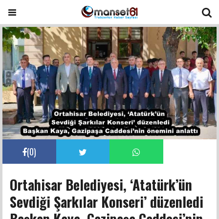
(
0
)
Ortahisar Belediyesi, ‘Atatürk’ün
Sevdiği Şarkılar Konseri’ düzenledi
Başkan Kaya, Gazipaşa Caddesi’nin