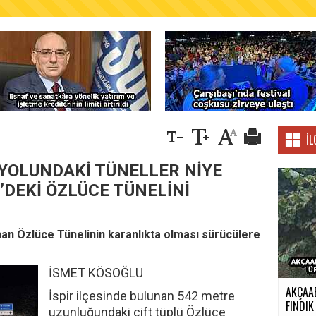
AŞKANLIĞINDAN FINDIK ÜRETİCİLERİNE AĞUSTO
İL
YOLUNDAKİ TÜNELLER NİYE
’DEKİ ÖZLÜCE TÜNELİNİ
an Özlüce Tünelinin karanlıkta olması sürücülere
İSMET KÖSOĞLU
AKÇAA
İspir ilçesinde bulunan 542 metre
FINDIK 
uzunluğundaki çift tüplü Özlüce