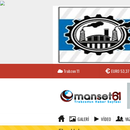
Trabzon
11
EURO
53,37
GALERI
VIDEO
YA