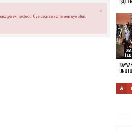
İŞÇİLER
×
anız gerekmektedir. Üye değilseniz hemen üye olun.
SAYVAN
UNUTUL