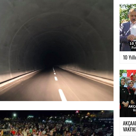
10 Yıll
AKÇAA
VAKFIKE