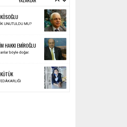
YAZARLAR
 KÖSOĞLU
TİK UNUTULDU MU?
İM HAKKI EMİROĞLU
anlar böyle doğar.
 KÜTÜK
 FEDÂKARLIĞI