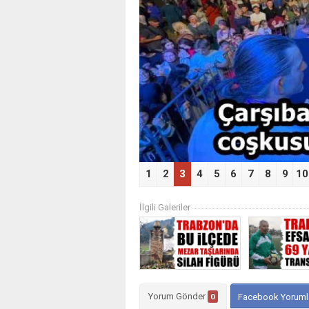
‹
1
2
3
4
5
6
7
8
9
10
İlgili Galeriler
Yorum Gönder
0
Facebook Yoruml