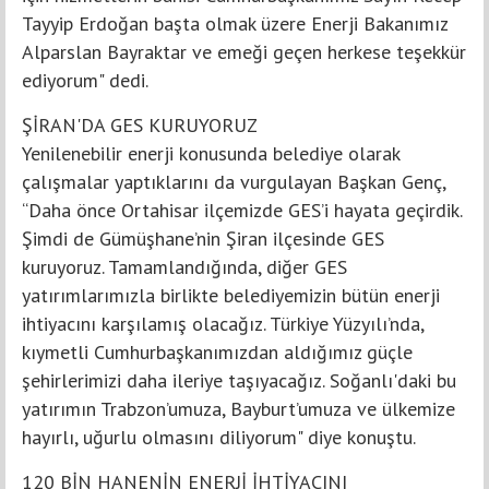
Tayyip Erdoğan başta olmak üzere Enerji Bakanımız
Alparslan Bayraktar ve emeği geçen herkese teşekkür
ediyorum" dedi.
ŞİRAN'DA GES KURUYORUZ
Yenilenebilir enerji konusunda belediye olarak
çalışmalar yaptıklarını da vurgulayan Başkan Genç,
“Daha önce Ortahisar ilçemizde GES’i hayata geçirdik.
Şimdi de Gümüşhane’nin Şiran ilçesinde GES
kuruyoruz. Tamamlandığında, diğer GES
yatırımlarımızla birlikte belediyemizin bütün enerji
ihtiyacını karşılamış olacağız. Türkiye Yüzyılı’nda,
kıymetli Cumhurbaşkanımızdan aldığımız güçle
şehirlerimizi daha ileriye taşıyacağız. Soğanlı'daki bu
yatırımın Trabzon’umuza, Bayburt’umuza ve ülkemize
hayırlı, uğurlu olmasını diliyorum" diye konuştu.
120 BİN HANENİN ENERJİ İHTİYACINI