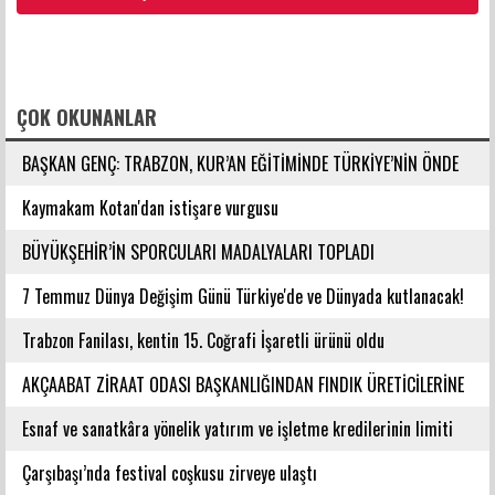
FACEBOOK YORUMLARI
ÇOK OKUNANLAR
BAŞKAN GENÇ: TRABZON, KUR’AN EĞİTİMİNDE TÜRKİYE’NİN ÖNDE
GELEN ŞEHİRLERİNDENDİR
Kaymakam Kotan'dan istişare vurgusu
BÜYÜKŞEHİR’İN SPORCULARI MADALYALARI TOPLADI
7 Temmuz Dünya Değişim Günü Türkiye'de ve Dünyada kutlanacak!
Trabzon Fanilası, kentin 15. Coğrafi İşaretli ürünü oldu
AKÇAABAT ZİRAAT ODASI BAŞKANLIĞINDAN FINDIK ÜRETİCİLERİNE
AĞUSTOS AYI İÇİN UYARI!
Esnaf ve sanatkâra yönelik yatırım ve işletme kredilerinin limiti
artırıldı
Çarşıbaşı’nda festival coşkusu zirveye ulaştı