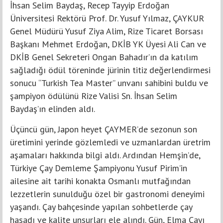
İhsan Selim Baydaş, Recep Tayyip Erdoğan
Üniversitesi Rektörü Prof. Dr. Yusuf Yılmaz, ÇAYKUR
Genel Müdürü Yusuf Ziya Alim, Rize Ticaret Borsası
Başkanı Mehmet Erdoğan, DKİB YK Üyesi Ali Can ve
DKİB Genel Sekreteri Ongan Bahadır’ın da katılım
sağladığı ödül töreninde jürinin titiz değerlendirmesi
sonucu “Turkish Tea Master” unvanı sahibini buldu ve
şampiyon ödülünü Rize Valisi Sn. İhsan Selim
Baydaş’ın elinden aldı.
Üçüncü gün, Japon heyet ÇAYMER’de sezonun son
üretimini yerinde gözlemledi ve uzmanlardan üretrim
aşamaları hakkında bilgi aldı. Ardından Hemşin’de,
Türkiye Çay Demleme Şampiyonu Yusuf Pirim’in
ailesine ait tarihi konakta Osmanlı mutfağından
lezzetlerin sunulduğu özel bir gastronomi deneyimi
yaşandı. Çay bahçesinde yapılan sohbetlerde çay
hasadı ve kalite unsurları ele alındı. Gün, Elma Çayı