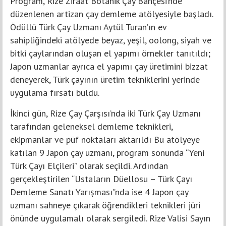
Program, Rize Ziraat Botanik Çay Bahçesi’nde
düzenlenen artizan çay demleme atölyesiyle başladı.
Ödüllü Türk Çay Uzmanı Aytül Turan’ın ev
sahipliğindeki atölyede beyaz, yeşil, oolong, siyah ve
bitki çaylarından oluşan el yapımı örnekler tanıtıldı;
Japon uzmanlar ayrıca el yapımı çay üretimini bizzat
deneyerek, Türk çayının üretim tekniklerini yerinde
uygulama fırsatı buldu.
İkinci gün, Rize Çay Çarşısı’nda iki Türk Çay Uzmanı
tarafından geleneksel demleme teknikleri,
ekipmanlar ve püf noktaları aktarıldı Bu atölyeye
katılan 9 Japon çay uzmanı, program sonunda “Yeni
Türk Çayı Elçileri” olarak seçildi. Ardından
gerçekleştirilen “Ustaların Düellosu – Türk Çayı
Demleme Sanatı Yarışması”nda ise 4 Japon çay
uzmanı sahneye çıkarak öğrendikleri teknikleri jüri
önünde uygulamalı olarak sergiledi. Rize Valisi Sayın