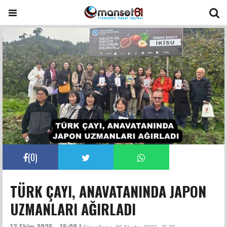
(
0
)
TÜRK ÇAYI, ANAVATANINDA JAPON
UZMANLARI AĞIRLADI
13 Ekim 2025 - 15:08 |