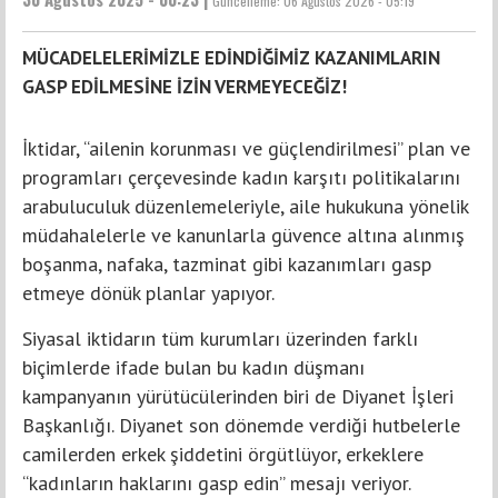
Güncelleme:
06 Ağustos 2026 - 05:19
MÜCADELELERİMİZLE EDİNDİĞİMİZ KAZANIMLARIN
GASP EDİLMESİNE İZİN VERMEYECEĞİZ!
İktidar, “ailenin korunması ve güçlendirilmesi” plan ve
programları çerçevesinde kadın karşıtı politikalarını
arabuluculuk düzenlemeleriyle, aile hukukuna yönelik
müdahalelerle ve kanunlarla güvence altına alınmış
boşanma, nafaka, tazminat gibi kazanımları gasp
etmeye dönük planlar yapıyor.
Siyasal iktidarın tüm kurumları üzerinden farklı
biçimlerde ifade bulan bu kadın düşmanı
kampanyanın yürütücülerinden biri de Diyanet İşleri
Başkanlığı. Diyanet son dönemde verdiği hutbelerle
camilerden erkek şiddetini örgütlüyor, erkeklere
“kadınların haklarını gasp edin” mesajı veriyor.