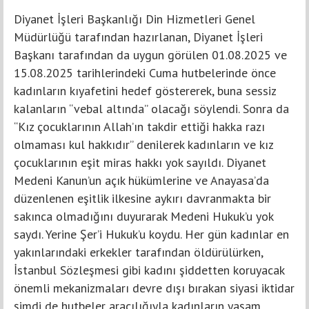
Diyanet İşleri Başkanlığı Din Hizmetleri Genel
Müdürlüğü tarafından hazırlanan, Diyanet İşleri
Başkanı tarafından da uygun görülen 01.08.2025 ve
15.08.2025 tarihlerindeki Cuma hutbelerinde önce
kadınların kıyafetini hedef göstererek, buna sessiz
kalanların “vebal altında” olacağı söylendi. Sonra da
“Kız çocuklarının Allah’ın takdir ettiği hakka razı
olmaması kul hakkıdır” denilerek kadınların ve kız
çocuklarının eşit miras hakkı yok sayıldı. Diyanet
Medeni Kanun’un açık hükümlerine ve Anayasa’da
düzenlenen eşitlik ilkesine aykırı davranmakta bir
sakınca olmadığını duyurarak Medeni Hukuk’u yok
saydı. Yerine Şer’i Hukuk’u koydu. Her gün kadınlar en
yakınlarındaki erkekler tarafından öldürülürken,
İstanbul Sözleşmesi gibi kadını şiddetten koruyacak
önemli mekanizmaları devre dışı bırakan siyasi iktidar
şimdi de hutbeler aracılığıyla kadınların yaşam