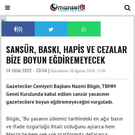
(
0
)
SANSÜR, BASKI, HAPİS VE CEZALAR
BİZE BOYUN EĞDİREMEYECEK
14 Ekim 2022 - 23:34 |
Güncelleme:
06 Ağustos 2026 - 17:45
Gazeteciler Cemiyeti Başkanı Nazmi Bilgin, TBMM
Genel Kurulunda kabul edilen sansür yasasının
gazetecilere boyun eğdiremeyeceğini vurguladı.
Bilgin, “Bu yasanın ülkemiz tarihindeki en ağır basın
ve ifade özgürlüğü ihlali olduğunu aylarca hem
Meclis’te hem pek çok platformda defalarca