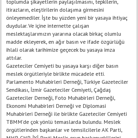
toplumda şikayetlerin paylaşılmasını, tepkilerin,
itirazların, eleştirilerin dolaşıma girmesini
önleyemediler. İşte bu yüzden yeni bir yasaya ihtiyaç
duydular. Ve içine internette çalışan
meslektaşlarımızın yararına olacak birkaç olumlu
madde ekleyerek, en ağır basın ve ifade özgürlüğü
ihlali olarak tarihimize geçecek bu yasaya imza
attılar.
Gazeteciler Cemiyeti bu yasaya karşı diğer basın
meslek örgütleriyle birlikte mücadele etti.
Parlamento Muhabirleri Derneği, Türkiye Gazeteciler
Sendikası, İzmir Gazeteciler Cemiyeti, Çağdaş
Gazeteciler Derneği, Foto Muhabirleri Derneği,
Ekonomi Muhabirleri Derneği ve Diplomasi
Muhabirleri Derneği ile birlikte Gazeteciler Cemiyeti
TBMM’de çok yönlü temaslarda bulundu. Meslek
örgütlerinden başkanlar ve temsilcilerle AK Parti,
MHP, CHP, İYİ Parti Meclis grup başkanvekillerini