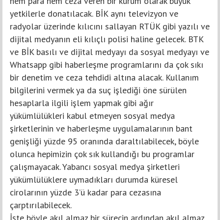
hem para hem ceza veren bir kurum olarak büyük
yetkilerle donatılacak. BİK aynı televizyon ve
radyolar üzerinde kılıcını sallayan RTÜK gibi yazılı ve
dijital medyanın eli kılıçlı polisi haline gelecek. BTK
ve BİK basılı ve dijital medyayı da sosyal medyayı ve
Whatsapp gibi haberleşme programlarını da çok sıkı
bir denetim ve ceza tehdidi altına alacak. Kullanım
bilgilerini vermek ya da suç işlediği öne sürülen
hesaplarla ilgili işlem yapmak gibi ağır
yükümlülükleri kabul etmeyen sosyal medya
şirketlerinin ve haberleşme uygulamalarının bant
genişliği yüzde 95 oranında daraltılabilecek, böyle
olunca hepimizin çok sık kullandığı bu programlar
çalışmayacak. Yabancı sosyal medya şirketleri
yükümlülüklere uymadıkları durumda küresel
cirolarının yüzde 3’ü kadar para cezasına
çarptırılabilecek.
İşte böyle akıl almaz bir sürecin ardından akıl almaz