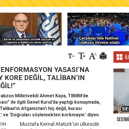
AŞKANLIĞINDAN FINDIK ÜRETİCİLERİNE AĞUSTO
İL
EZENFORMASYON YASASI’NA
Y KORE DEĞİL, TALİBAN’IN
ĞİL!”
rabzon Milletvekili Ahmet Kaya, TBMM’de
” ile ilgili Genel Kurul’da yaptığı konuşmada,
aliban'ın Afganistan'ı hiç değil, burası
.' ve 'Doğruları söylemekten korkmayın.' diyen
SES'İM
Mustafa Kemal Atatürk'ün ülkesidir.