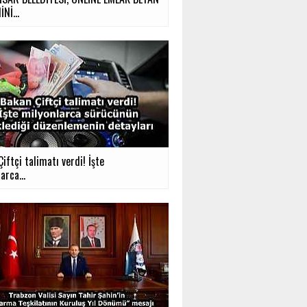
Nİ...
iftçi talimatı verdi! İşte
arca...