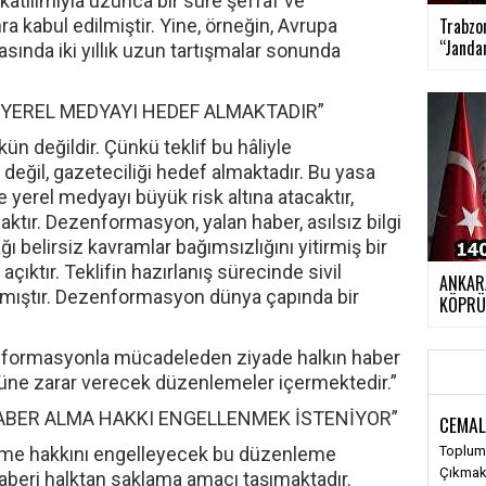
katılımıyla uzunca bir süre şeffaf ve
Trabzon
ra kabul edilmiştir. Yine, örneğin, Avrupa
“Janda
sasında iki yıllık uzun tartışmalar sonunda
 YEREL MEDYAYI HEDEF ALMAKTADIR”
n değildir. Çünkü teklif bu hâliyle
ğil, gazeteciliği hedef almaktadır. Bu yasa
ve yerel medyayı büyük risk altına atacaktır,
tır. Dezenformasyon, yalan haber, asılsız bilgi
 belirsiz kavramlar bağımsızlığını yitirmiş bir
çıktır. Teklifin hazırlanış sürecinde sivil
ANKARA
mıştır. Dezenformasyon dünya çapında bir
KÖPR
nformasyonla mücadeleden ziyade halkın haber
üne zarar verecek düzenlemeler içermektedir.”
ABER ALMA HAKKI ENGELLENMEK İSTENİYOR”
CEMAL
irme hakkını engelleyecek bu düzenleme
Toplums
Çıkma
beri halktan saklama amacı taşımaktadır.