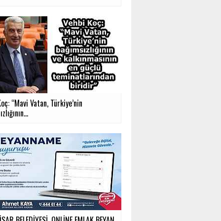
oç: “Mavi Vatan, Türkiye’nin
zlığının...
SAR BELEDİYESİ, ONLİNE EMLAK BEYAN