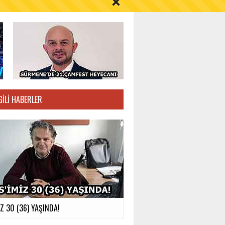
S AYI İÇİN UYARI!
GILI HABERLER
İZ 30 (36) YAŞINDA!