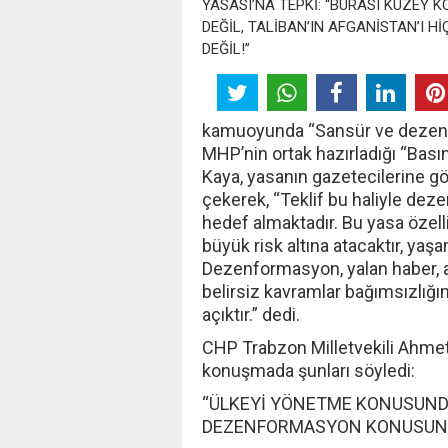
kamuoyunda “Sansür ve dezenfo
MHP’nin ortak hazırladığı “Ba
Kaya, yasanın gazetecilerine gö
çekerek, “Teklif bu haliyle dez
hedef almaktadır. Bu yasa özelli
büyük risk altına atacaktır, ya
Dezenformasyon, yalan haber, as
belirsiz kavramlar bağımsızlığın
açıktır.” dedi.
CHP Trabzon Milletvekili Ahme
konuşmada şunları söyledi:
“ÜLKEYİ YÖNETME KONUSUND
DEZENFORMASYON KONUSUND