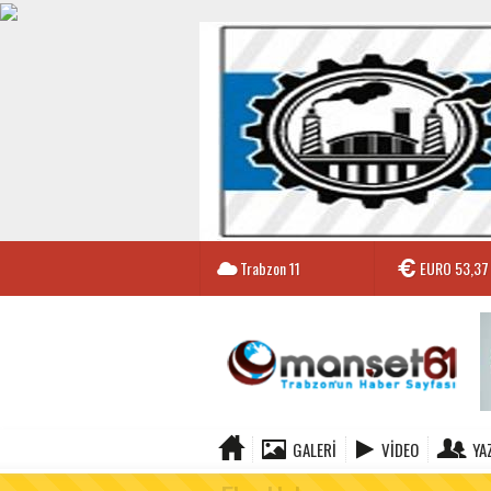
Trabzon
11
EURO
53,37
GALERI
VIDEO
YA