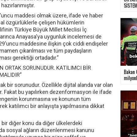
SİSTEMİ
 hazırlanmıştır.
29'uncu maddesi olmak üzere, ifade ve haber
al özgürlüklerle çelişen hükümlerin
lifinin Türkiye Büyük Millet Meclisi İç
arınca Anayasa'ya uygunluk incelemesi de
n 29'uncu maddesine ilişkin çok ciddi endişeler
tamamen çıkarılması ve tüm paydaşların
lması gerektiği ortadadır.”
 ORTAK SORUNUDUR. KATILIMCI BİR
Bakan Ç
MALIDIR”
milyonl
bir sorunudur. Özellikle dijital alanda var olan
. Fakat bu yapılırken dezenformasyon ile ifade
dengenin korunmasına ve konunun tüm
rek katılımcı bir anlayışta yapılmasına dikkat
bir diğer konu da diğer ülkelerdeki
'da sosyal ağların düzenlenmesi kanunu