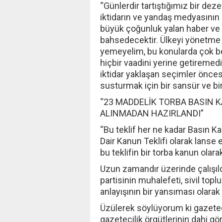
“Günlerdir tartıştığımız bir de
iktidarın ve yandaş medyasının e
büyük çoğunluk yalan haber v
bahsedecektir. Ülkeyi yönetme 
yemeyelim, bu konularda çok bece
hiçbir vaadini yerine getiremed
iktidar yaklaşan seçimler önces
susturmak için bir sansür ve bi
“23 MADDELİK TORBA BASIN 
ALINMADAN HAZIRLANDI”
“Bu teklif her ne kadar Basın K
Dair Kanun Teklifi olarak lanse
bu teklifin bir torba kanun olar
Uzun zamandır üzerinde çalışıldığ
partisinin muhalefeti, sivil topl
anlayışının bir yansıması olara
Üzülerek söylüyorum ki gazeteci
gazetecilik örgütlerinin dahi g