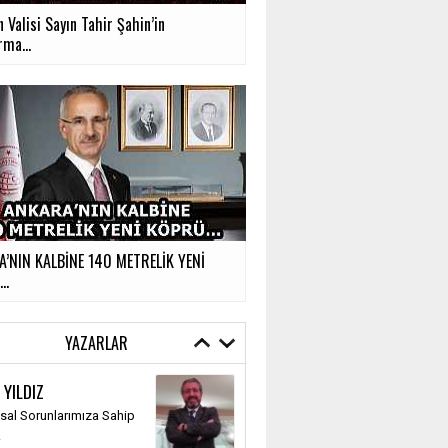
 Valisi Sayın Tahir Şahin’in
rma...
’NIN KALBİNE 140 METRELİK YENİ
Ü…
YAZARLAR
 YILDIZ
al Sorunlarımıza Sahip
k