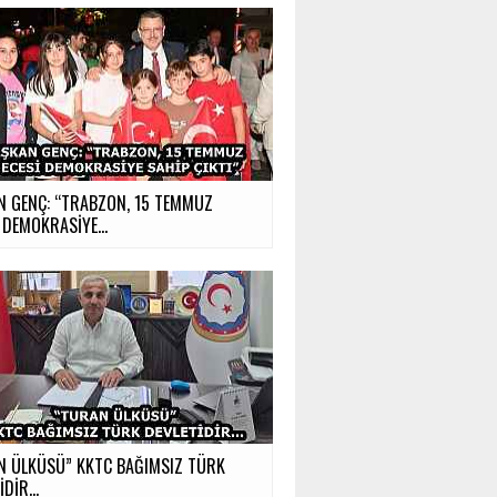
N GENÇ: “TRABZON, 15 TEMMUZ
 DEMOKRASİYE...
N ÜLKÜSÜ” KKTC BAĞIMSIZ TÜRK
İDİR…