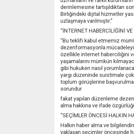
uzmanların ve farklı kurumların 
derinlemesine tartışıldıktan son
Birliğindeki dijital hizmetler ya
uzlaşmaya varılmıştır.”
“İNTERNET HABERCİLİĞİNİ VE
“Bu teklifi kabul etmemiz mümkü
dezenformasyonla mücadeleyi de
özellikle internet haberciliğini 
yaşamalarını mümkün kılmayacak
gibi hukuken nasıl yorumlanacağı
yargı düzeninde suistimale çok a
toplum görüşlerine başvurulma
sorundur
fakat yapılan düzenleme deze
alma hakkına ve ifade özgürlüğ
“SEÇİMLER ÖNCESİ HALKIN H
Halkın haber alma ve bilgilend
yaklaşan seçimler öncesinde ha