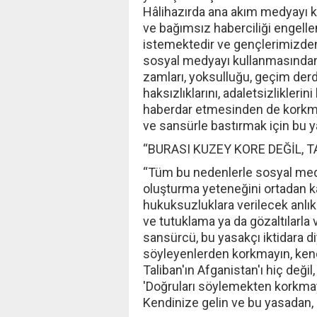
Hâlihazırda ana akım medyayı kon
ve bağımsız haberciliği engell
istemektedir ve gençlerimizden 
sosyal medyayı kullanmasından 
zamları, yoksulluğu, geçim derdin
haksızlıklarını, adaletsizlikler
haberdar etmesinden de korkmakt
ve sansürle bastırmak için bu ya
“BURASI KUZEY KORE DEĞİL, T
“Tüm bu nedenlerle sosyal med
oluşturma yeteneğini ortadan k
hukuksuzluklara verilecek anlık 
ve tutuklama ya da gözaltılarl
sansürcü, bu yasakçı iktidara di
söyleyenlerden korkmayın, kendi
Taliban'ın Afganistan'ı hiç değil
'Doğruları söylemekten korkmayı
Kendinize gelin ve bu yasadan,