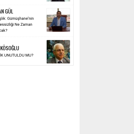
AN GÜL
şlık: Gümüşhane'nin
Sessizliği Ne Zaman
cak?
 KÖSOĞLU
TİK UNUTULDU MU?