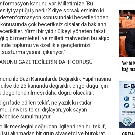
zenformasyon kanunu var. Milletimize ‘Bu
n iyi yaptığı iş nedir?’ diye sorsak eminim ki
e dezenformasyon konusundaki becerilerinden
konusunda çok beceriksiz olsalar da haklarını
rikliler. Yirmi bir yıldır ülkeyi yöneten fakat
iği gibi memleketi ve milleti mahveden bu algıcı
inde toplumu ve özellikle gençlerimizi
r susturma yasası çıkarıyor.”
KANUNU GAZETECİLERİN DAHİ GÖRÜŞÜ
Vehbi K
bağımsı
anunu ile Bazı Kanunlarda Değişiklik Yapılmasına
 edilse de 23 kanunda değişiklik öngördüğü için
ak değerlendirilmesi daha doğru olacaktır.
ı ifade edilen teklif, ne yazık ki iktidar
umu, üniversiteleri dışlayan, yok sayan
k Meclise sunulmuştur.
lik mesleğini doğrudan ilgilendiren bu teklif,
örüşü alınmadan bir grup siyasetçi ve bürokrat
ORTAHİ