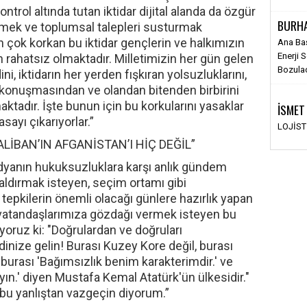
trol altında tutan iktidar dijital alanda da özgür
BURH
emek ve toplumsal talepleri susturmak
çok korkan bu iktidar gençlerin ve halkımızın
Ana Ba
Enerji 
rahatsız olmaktadır. Milletimizin her gün gelen
Bozula
i, iktidarın her yerden fışkıran yolsuzluklarını,
ini konuşmasından ve olandan bitenden birbirini
adır. İşte bunun için bu korkularını yasaklar
İSMET
sayı çıkarıyorlar.”
LOJİS
ALİBAN’IN AFGANİSTAN’I HİÇ DEĞİL”
yanın hukuksuzluklara karşı anlık gündem
aldırmak isteyen, seçim ortamı gibi
tepkilerin önemli olacağı günlere hazırlık yapan
a vatandaşlarımıza gözdağı vermek isteyen bu
yoruz ki: "Doğrulardan ve doğruları
nize gelin! Burası Kuzey Kore değil, burası
, burası 'Bağımsızlık benim karakterimdir.' ve
n.' diyen Mustafa Kemal Atatürk'ün ülkesidir."
 bu yanlıştan vazgeçin diyorum.”