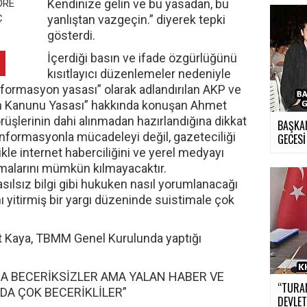
Kendinize gelin ve bu yasadan, bu
yanlıştan vazgeçin.” diyerek tepki
gösterdi.
İçerdiği basın ve ifade özgürlüğünü
kısıtlayıcı düzenlemeler nedeniyle
rmasyon yasası” olarak adlandırılan AKP ve
sın Kanunu Yasası” hakkında konuşan Ahmet
rüşlerinin dahi alınmadan hazırlandığına dikkat
BAŞKA
enformasyonla mücadeleyi değil, gazeteciliği
GECESİ
kle internet haberciliğini ve yerel medyayı
şamalarını mümkün kılmayacaktır.
ılsız bilgi gibi hukuken nasıl yorumlanacağı
ı yitirmiş bir yargı düzeninde suistimale çok
t Kaya, TBMM Genel Kurulunda yaptığı
A BECERİKSİZLER AMA YALAN HABER VE
“TURA
A ÇOK BECERİKLİLER”
DEVLET