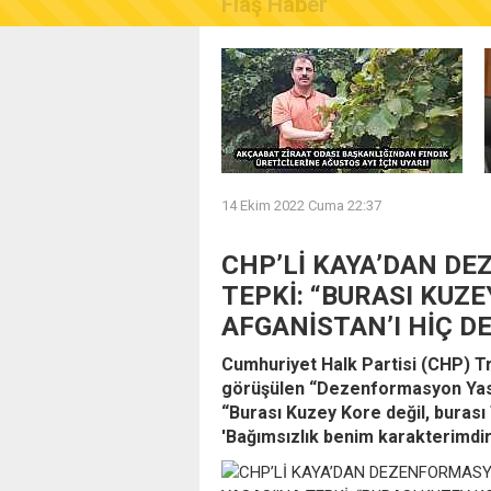
Flaş Haber
AKÇAABAT ZİRAAT ODASI B
14 Ekim 2022 Cuma 22:37
CHP’Lİ KAYA’DAN D
TEPKİ: “BURASI KUZE
AFGANİSTAN’I HİÇ DE
Cumhuriyet Halk Partisi (CHP) T
görüşülen “Dezenformasyon Yasası
“Burası Kuzey Kore değil, burası T
'Bağımsızlık benim karakterimdir