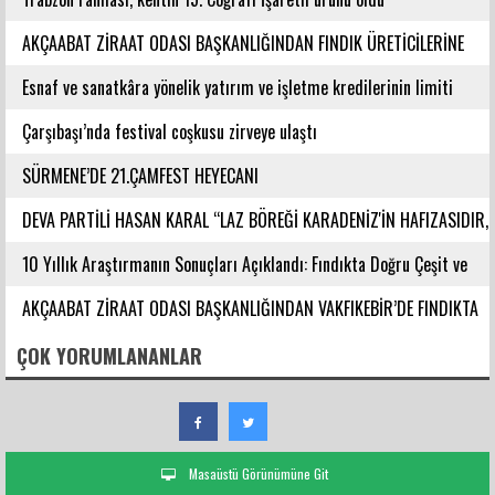
AKÇAABAT ZİRAAT ODASI BAŞKANLIĞINDAN FINDIK ÜRETİCİLERİNE
AĞUSTOS AYI İÇİN UYARI!
Esnaf ve sanatkâra yönelik yatırım ve işletme kredilerinin limiti
artırıldı
Çarşıbaşı’nda festival coşkusu zirveye ulaştı
SÜRMENE’DE 21.ÇAMFEST HEYECANI
DEVA PARTİLİ HASAN KARAL “LAZ BÖREĞİ KARADENİZ'İN HAFIZASIDIR,
KİMLİĞİ DEĞİŞTİRİLEMEZ”
10 Yıllık Araştırmanın Sonuçları Açıklandı: Fındıkta Doğru Çeşit ve
Rakım Belirlendi
AKÇAABAT ZİRAAT ODASI BAŞKANLIĞINDAN VAKFIKEBİR’DE FINDIKTA
BAHÇE GÜNÜ ETKİNLİĞİNE KATILIM
ÇOK YORUMLANANLAR
Masaüstü Görünümüne Git