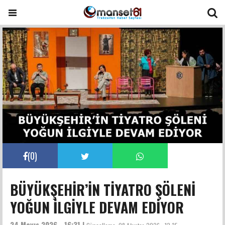
(
0
)
BÜYÜKŞEHİR’İN TİYATRO ŞÖLENİ
YOĞUN İLGİYLE DEVAM EDİYOR
24 Mayıs 2026 - 16:31 |