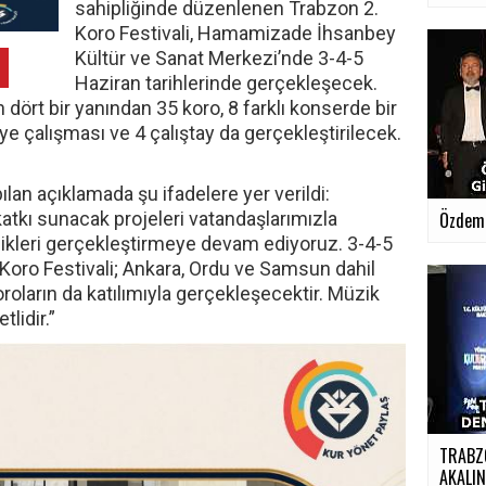
sahipliğinde düzenlenen Trabzon 2.
Koro Festivali, Hamamizade İhsanbey
Kültür ve Sanat Merkezi’nde 3-4-5
Haziran tarihlerinde gerçekleşecek.
dört bir yanından 35 koro, 8 farklı konserde bir
ye çalışması ve 4 çalıştay da gerçekleştirilecek.
lan açıklamada şu ifadelere yer verildi:
katkı sunacak projeleri vatandaşlarımızla
Özdemir
likleri gerçekleştirmeye devam ediyoruz. 3-4-5
 Koro Festivali; Ankara, Ordu ve Samsun dahil
oroların da katılımıyla gerçekleşecektir. Müzik
lidir.”
TRABZ
AKALIN