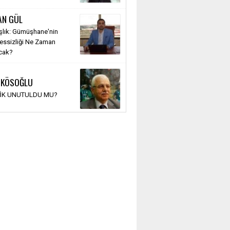
AN GÜL
şlık: Gümüşhane'nin
Sessizliği Ne Zaman
cak?
 KÖSOĞLU
TİK UNUTULDU MU?