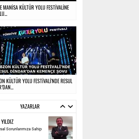
LE MANİSA KÜLTÜR YOLU FESTİVALİNE
U...
N KÜLTÜR YOLU FESTİVALİ'NDE RESUL
’DAN...
YAZARLAR
 YILDIZ
al Sorunlarımıza Sahip
k