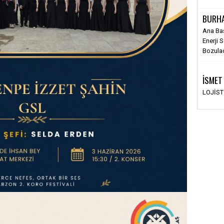
BURH
Ana Ba
Enerji 
Bozula
İSMET
LOJİS