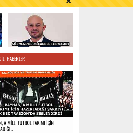
S AYI İÇİN UYARI!
GILI HABERLER
, A MİLLİ FUTBOL TAKIMI İÇİN
ADIĞI...