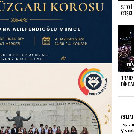
SEFO İ
COŞKUL
TRABZO
DİNDAR
CEMAL
Toplums
Çıkma