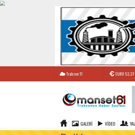
Trabzon
11
EURO
53,37
GALERI
VIDEO
YA