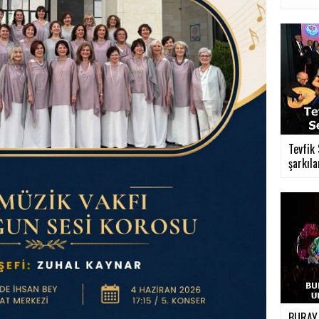
Tevfik
şarkıla
BURAY