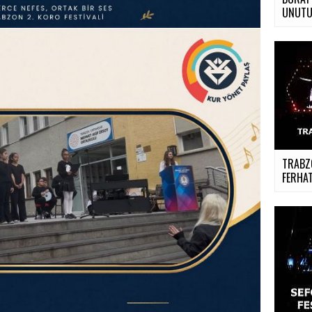
UNUTU
TRABZO
FERHAT.