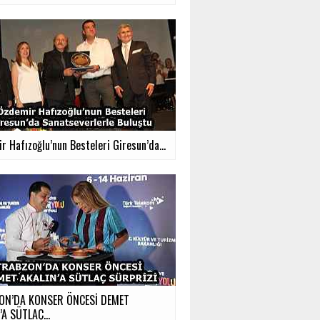
 Hafızoğlu’nun Besteleri Giresun’da...
ON’DA KONSER ÖNCESİ DEMET
’A SÜTLAÇ...