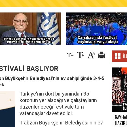
AŞKANLIĞINDAN FINDIK ÜRETİCİLERİNE AĞUSTO
İL
STİVALİ BAŞLIYOR
on Büyükşehir Belediyesi’nin ev sahipliğinde 3-4-5
ek.
Türkiye'nin dört bir yanından 35
koronun yer alacağı ve çalıştayların
düzenleneceği festivale tüm
vatandaşlar davet edildi.
BAYHAN
Trabzon Büyükşehir Belediyesi'nin ev
HAZIRL