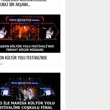
LMAZ BİR AKŞAMA...
N KÜLTÜR YOLU FESTİVALİ'NDE
..