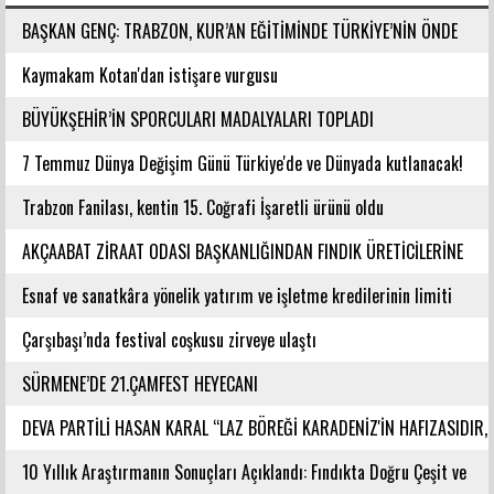
BAŞKAN GENÇ: TRABZON, KUR’AN EĞİTİMİNDE TÜRKİYE’NİN ÖNDE
GELEN ŞEHİRLERİNDENDİR
Kaymakam Kotan'dan istişare vurgusu
BÜYÜKŞEHİR’İN SPORCULARI MADALYALARI TOPLADI
7 Temmuz Dünya Değişim Günü Türkiye'de ve Dünyada kutlanacak!
Trabzon Fanilası, kentin 15. Coğrafi İşaretli ürünü oldu
AKÇAABAT ZİRAAT ODASI BAŞKANLIĞINDAN FINDIK ÜRETİCİLERİNE
AĞUSTOS AYI İÇİN UYARI!
Esnaf ve sanatkâra yönelik yatırım ve işletme kredilerinin limiti
artırıldı
Çarşıbaşı’nda festival coşkusu zirveye ulaştı
SÜRMENE’DE 21.ÇAMFEST HEYECANI
DEVA PARTİLİ HASAN KARAL “LAZ BÖREĞİ KARADENİZ'İN HAFIZASIDIR,
KİMLİĞİ DEĞİŞTİRİLEMEZ”
10 Yıllık Araştırmanın Sonuçları Açıklandı: Fındıkta Doğru Çeşit ve