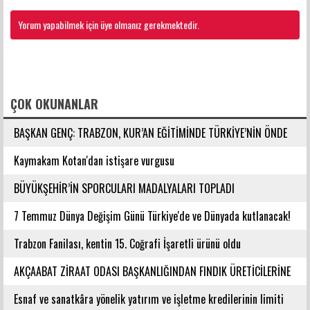
Yorum yapabilmek için üye olmanız gerekmektedir.
FACEBOOK YORUMLARI
ÇOK OKUNANLAR
BAŞKAN GENÇ: TRABZON, KUR’AN EĞİTİMİNDE TÜRKİYE’NİN ÖNDE
GELEN ŞEHİRLERİNDENDİR
Kaymakam Kotan'dan istişare vurgusu
BÜYÜKŞEHİR’İN SPORCULARI MADALYALARI TOPLADI
7 Temmuz Dünya Değişim Günü Türkiye'de ve Dünyada kutlanacak!
Trabzon Fanilası, kentin 15. Coğrafi İşaretli ürünü oldu
AKÇAABAT ZİRAAT ODASI BAŞKANLIĞINDAN FINDIK ÜRETİCİLERİNE
AĞUSTOS AYI İÇİN UYARI!
Esnaf ve sanatkâra yönelik yatırım ve işletme kredilerinin limiti