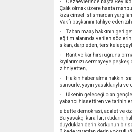
- Cezaevlerinde başta Beylik
Çalık olmak üzere hasta mahpusl
kıza cinsel istismardan yargı
Vakfı başkanını tahliye eden zi
- Taban maaş hakkının geri geti
eğitim alanında verilen sözler
sıkan, darp eden, ters kelepçeyl
- Rant ve kar hırsı uğruna orman
kıyılarımızı sermayeye peşkeş 
zihniyetten,
- Halkın haber alma hakkını sa
sansürle, yayın yasaklarıyla ve
- Ülkenin geleceği olan gençler
yabancı hissettiren ve tarihin
elbette demokrasi, adalet ve 
Bu yasakçı kararlar; iktidarın, 
duydukları derin korkunun bir s
ülkede yaratılan derin yoksulluğ