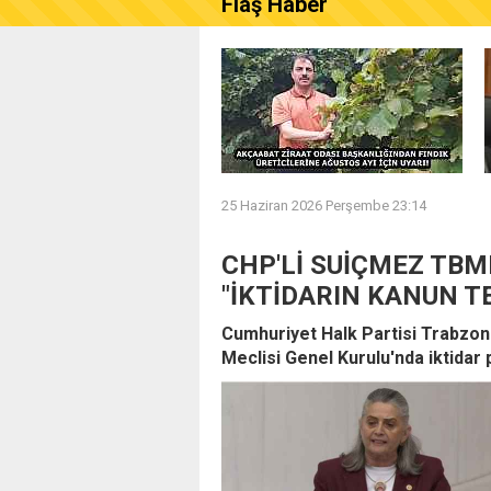
Flaş Haber
AKÇAABAT ZİRAAT ODASI B
25 Haziran 2026 Perşembe 23:14
CHP'Lİ SUİÇMEZ TB
"İKTİDARIN KANUN T
Cumhuriyet Halk Partisi Trabzon 
Meclisi Genel Kurulu'nda iktidar 