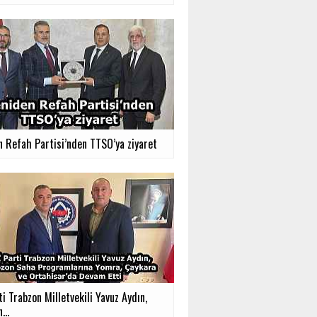
n Refah Partisi’nden TTSO’ya ziyaret
ti Trabzon Milletvekili Yavuz Aydın,
...