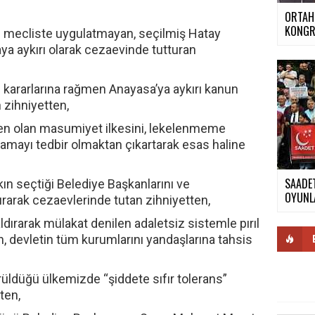
ORTAH
KONGR
 mecliste uygulatmayan, seçilmiş Hatay
aya aykırı olarak cezaevinde tutturan
kararlarına rağmen Anayasa’ya aykırı kanun
n zihniyetten,
en olan masumiyet ilkesini, lekelenmeme
ılamayı tedbir olmaktan çıkartarak esas haline
SAADET
lkın seçtiği Belediye Başkanlarını ve
OYUNLA
ştırarak cezaevlerinde tutan zihniyetten,
ırarak mülakat denilen adaletsiz sistemle pırıl
n, devletin tüm kurumlarını yandaşlarına tahsis
üldüğü ülkemizde “şiddete sıfır tolerans”
ten,