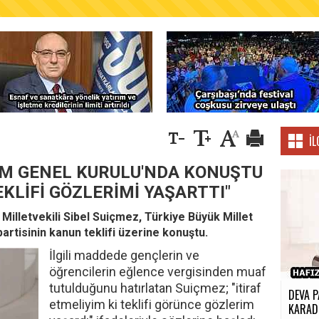
AŞKANLIĞINDAN FINDIK ÜRETİCİLERİNE AĞUSTO
İL
MM GENEL KURULU'NDA KONUŞTU
EKLİFİ GÖZLERİMİ YAŞARTTI"
Milletvekili Sibel Suiçmez, Türkiye Büyük Millet
partisinin kanun teklifi üzerine konuştu.
İlgili maddede gençlerin ve
öğrencilerin eğlence vergisinden muaf
tutulduğunu hatırlatan Suiçmez; "itiraf
DEVA P
etmeliyim ki teklifi görünce gözlerim
KARADE