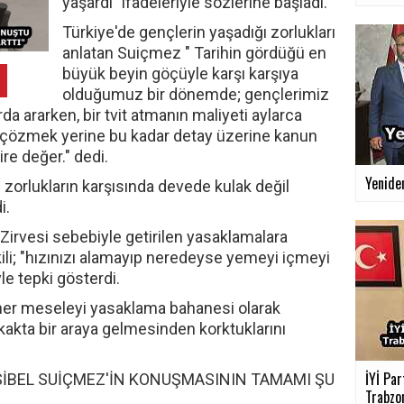
yaşardı" ifadeleriyle sözlerine başladı.
Türkiye'de gençlerin yaşadığı zorlukları
anlatan Suiçmez " Tarihin gördüğü en
büyük beyin göçüyle karşı karşıya
olduğumuz bir dönemde; gençlerimiz
da ararken, bir tvit atmanın maliyeti aylarca
 çözmek yerine bu kadar detay üzerine kanun
ire değer." dedi.
Yenide
ğı zorlukların karşısında devede kulak değil
i.
rvesi sebebiyle getirilen yasaklamalara
li; "hızınızı alamayıp neredeyse yemeyi içmeyi
le tepki gösterdi.
n her meseleyi yasaklama bahanesi olarak
kakta bir araya gelmesinden korktuklarını
İYİ Par
SİBEL SUİÇMEZ'İN KONUŞMASININ TAMAMI ŞU
Trabzon