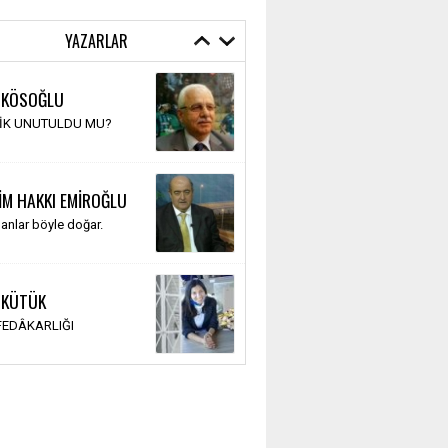
YAZARLAR
 KÖSOĞLU
TİK UNUTULDU MU?
İM HAKKI EMİROĞLU
anlar böyle doğar.
 KÜTÜK
 FEDÂKARLIĞI