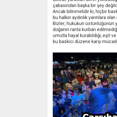
çabasından başka bir şey değild
Ancak bilinmelidir ki; hiçbir bas
bu halkın aydınlık yarınlara ola
Bizler; hukukun üstünlüğünün yen
doğanın ranta kurban edilmediği
umutla hayal kurabildiği, eşit ve
bu baskıcı düzene karşı mücad
‹