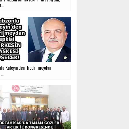
...
nlu Kuleyin'den hodri meydan
...