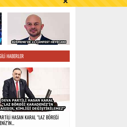
S AYI İÇİN UYARI!
GILI HABERLER
ARTİLİ HASAN KARAL “LAZ BÖREĞİ
NİZ'İN...