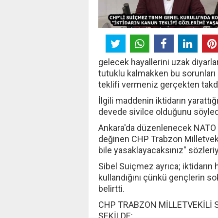
gelecek hayallerini uzak diyarlar
tutuklu kalmakken bu sorunları
teklifi vermeniz gerçekten takd
İlgili maddenin iktidarın yarattı
devede sivilce olduğunu söyled
Ankara'da düzenlenecek NATO Zi
değinen CHP Trabzon Milletveki
bile yasaklayacaksınız" sözleriy
Sibel Suiçmez ayrıca; iktidarı
kullandığını çünkü gençlerin so
belirtti.
CHP TRABZON MİLLETVEKİLİ 
ŞEKİLDE: