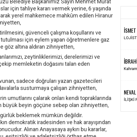
düzü Belediye Başkanımız Sayın Mehmet Murat
ar için tahliye kararı vermek yerine, 6 yaşında
lanarak yerel mahkemece mahkûm edilen Hiranur
hniyetten,
İSMET
rilmesini, güvenceli çalışma koşullarını ve
LOJİS
in tutulması için eylem yapan öğretmenlere gaz
e göz altına aldıran zihniyetten,
larımızı, zeytinliklerimizi, derelerimizi ve
İBRAH
çekip memleketin doğasını talan eden
Kahram
vunan, sadece doğruları yazan gazetecileri
 davalarla susturmaya çalışan zihniyetten,
NEVAL
in umutlarını çalarak onları kendi topraklarında
İLİŞKİ
 en büyük beyin göçüne sebep olan zihniyetten,
özgürlük beklemek mümkün değildir.
halkın demokratik iradesinden ve hak arayışından
onucudur. Alınan Anayasaya aykırı bu kararlar,
u, eşitsizliği ve adaletsizliği örtbas etme