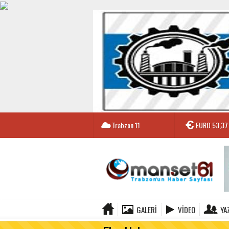
Trabzon
11
EURO
53,37
GALERI
VIDEO
YA