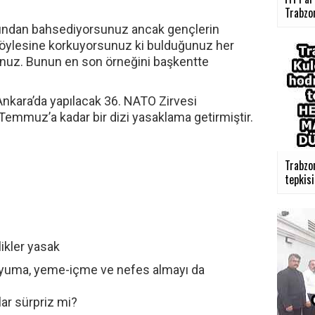
Trabzon
ımından bahsediyorsunuz ancak gençlerin
 öylesine korkuyorsunuz ki bulduğunuz her
unuz. Bunun en son örneğini başkentte
Ankara’da yapılacak 36. NATO Zirvesi
emmuz’a kadar bir dizi yasaklama getirmiştir.
Trabzo
tepkisi 
ikler yasak
uyuma, yeme-içme ve nefes almayı da
lar sürpriz mi?