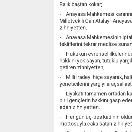
Balık baştan kokar;
- Anayasa Mahkemesi kararını
Milletvekili Can Atalay’ı Anayas
zihniyetten,
- Anayasa Mahkemesinin iptal 
tekliflerini tekrar meclise suna
- Hukukun evrensel ilkelerind
hakkını yok sayan, tutuklu yarg
getiren zihniyetten,
- Milli iradeyi hiçe sayarak, ha
yöneticilerini yargıyı araçsalla
- Liyakati tamamen ortadan kald
pırıl gençlerin hakkını gasp ede
eden zihniyetten,
- Her gün üç-beş kadının öldür
mottosuyla caka satan zihniyet