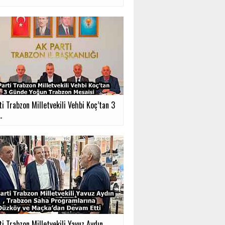
i Trabzon Milletvekili Vehbi Koç’tan 3
.
ti Trabzon Milletvekili Yavuz Aydın,