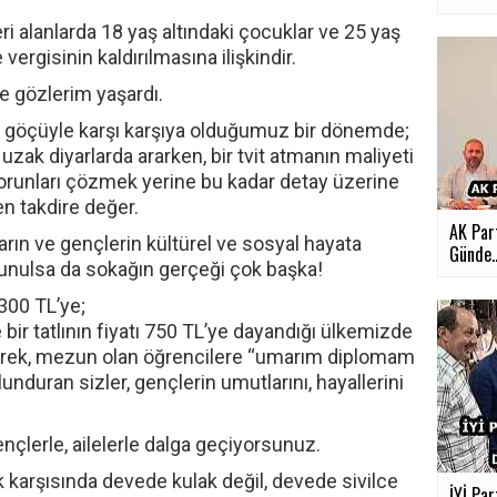
i alanlarda 18 yaş altındaki çocuklar ve 25 yaş
vergisinin kaldırılmasına ilişkindir.
ce gözlerim yaşardı.
 göçüyle karşı karşıya olduğumuz bir dönemde;
uzak diyarlarda ararken, bir tvit atmanın maliyeti
orunları çözmek yerine bu kadar detay üzerine
n takdire değer.
AK Part
ın ve gençlerin kültürel ve sosyal hayata
Günde..
sunulsa da sokağın gerçeği çok başka!
 300 TL’ye;
bir tatlının fiyatı 750 TL’ye dayandığı ülkemizde
irerek, mezun olan öğrencilere “umarım diplomam
nduran sizler, gençlerin umutlarını, hayallerini
çlerle, ailelerle dalga geçiyorsunuz.
 karşısında devede kulak değil, devede sivilce
İYİ Par