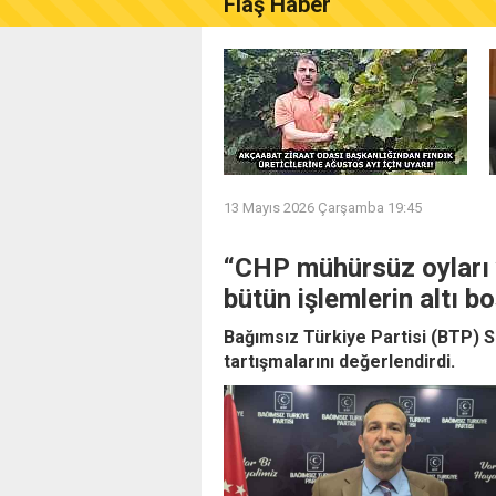
Flaş Haber
AKÇAABAT ZİRAAT ODASI B
13 Mayıs 2026 Çarşamba 19:45
“CHP mühürsüz oyları 
bütün işlemlerin altı boş
Bağımsız Türkiye Partisi (BTP) S
tartışmalarını değerlendirdi.