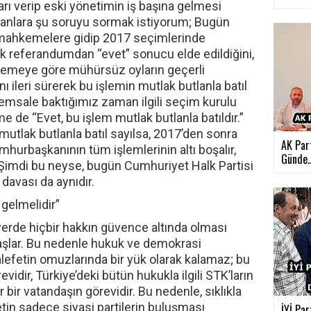
ı verip eski yönetimin iş başına gelmesi
nanlara şu soruyu sormak istiyorum; Bugün
 mahkemelere gidip 2017 seçimlerinde
ak referandumdan “evet” sonucu elde edildiğini,
lemeye göre mühürsüz oyların geçerli
ileri sürerek bu işlemin mutlak butlanla batıl
emsale baktığımız zaman ilgili seçim kurulu
 de “Evet, bu işlem mutlak butlanla batıldır.”
utlak butlanla batıl sayılsa, 2017’den sonra
AK Part
mhurbaşkanının tüm işlemlerinin altı boşalır,
Günde..
. Şimdi bu neyse, bugün Cumhuriyet Halk Partisi
davası da aynıdır.
gelmelidir”
yerde hiçbir hakkın güvence altında olması
aşlar. Bu nedenle hukuk ve demokrasi
fetin omuzlarında bir yük olarak kalamaz; bu
evidir, Türkiye’deki bütün hukukla ilgili STK’ların
 bir vatandaşın görevidir. Bu nedenle, sıklıkla
tin sadece siyasi partilerin buluşması
İYİ Par