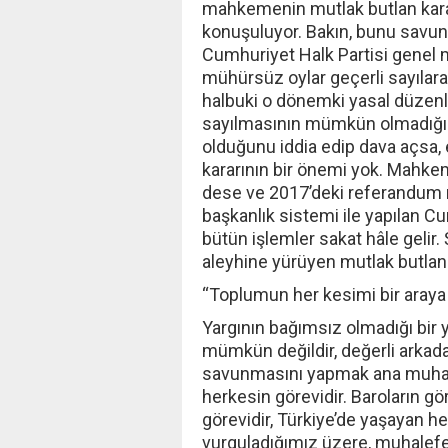
mahkemenin mutlak butlan karar
konuşuluyor. Bakın, bunu savu
Cumhuriyet Halk Partisi genel
mühürsüz oylar geçerli sayılar
halbuki o dönemki yasal düzen
sayılmasının mümkün olmadığını 
olduğunu iddia edip dava açsa, 
kararının bir önemi yok. Mahkeme
dese ve 2017’deki referandum m
başkanlık sistemi ile yapılan Cu
bütün işlemler sakat hâle gelir
aleyhine yürüyen mutlak butlan 
“Toplumun her kesimi bir araya 
Yargının bağımsız olmadığı bir 
mümkün değildir, değerli arkad
savunmasını yapmak ana muhale
herkesin görevidir. Baroların gör
görevidir, Türkiye’de yaşayan her
vurguladığımız üzere, muhalefe