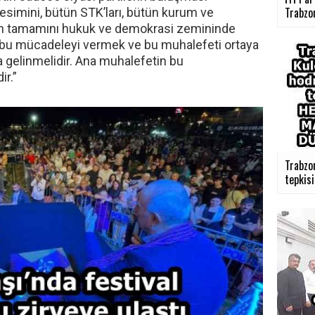
Trabzon
esimini, bütün STK’ları, bütün kurum ve
umun tamamını hukuk ve demokrasi zemininde
 bu mücadeleyi vermek ve bu muhalefeti ortaya
a gelinmelidir. Ana muhalefetin bu
r.”
Trabzo
tepkisi 
›