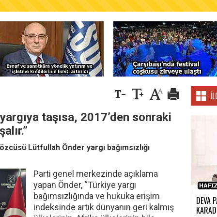
AŞKANLIĞINDAN FINDIK ÜRETİCİLERİNE AĞUSTO
İL
yargıya taşısa, 2017’den sonraki
alır.”
özcüsü Lütfullah Önder yargı bağımsızlığı
Parti genel merkezinde açıklama
yapan Önder, “Türkiye yargı
bağımsızlığında ve hukuka erişim
DEVA P
indeksinde artık dünyanın geri kalmış
KARADE