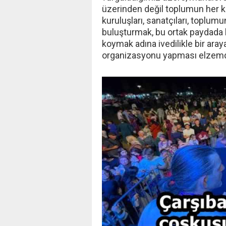
üzerinden değil toplumun her k
kuruluşları, sanatçıları, topl
buluşturmak, bu ortak paydada
koymak adına ivedilikle bir aray
organizasyonu yapması elzemdi
‹