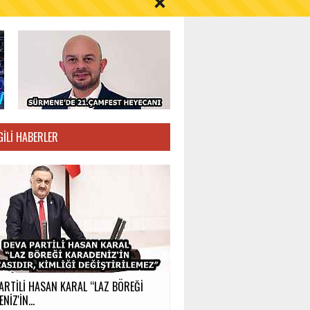
S AYI İÇİN UYARI!
GILI HABERLER
ARTİLİ HASAN KARAL “LAZ BÖREĞİ
NİZ'İN...