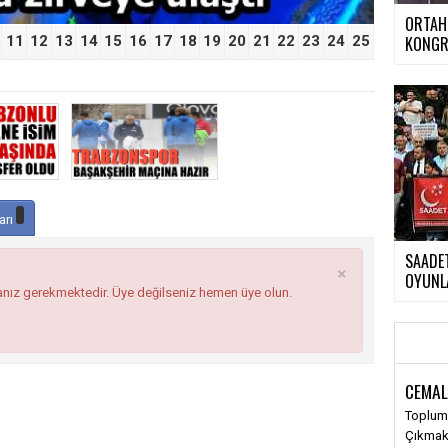
ORTAH
11
12
13
14
15
16
17
18
19
20
21
22
23
24
25
KONGR
arı
SAADET
×
OYUNLA
anız gerekmektedir. Üye değilseniz hemen üye olun.
CEMAL
Toplums
Çıkma