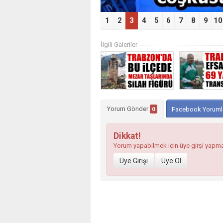
1
2
3
4
5
6
7
8
9
10
İlgili Galeriler
Yorum Gönder
0
Facebook Yoruml
Dikkat!
Yorum yapabilmek için üye girşi yapm
Üye Girişi
Üye Ol