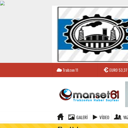
Trabzon
11
EURO
53,37
GALERI
VIDEO
YA