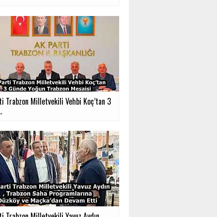
i Trabzon Milletvekili Vehbi Koç’tan 3
.
ti Trabzon Milletvekili Yavuz Aydın,