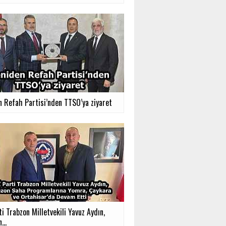
n Refah Partisi’nden TTSO’ya ziyaret
ti Trabzon Milletvekili Yavuz Aydın,
...