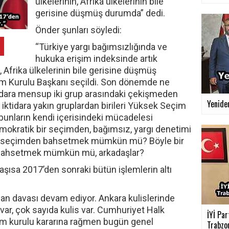
ülkelerinin, Afrika ülkelerinin bile
gerisine düşmüş durumda” dedi.
Önder şunları söyledi:
“Türkiye yargı bağımsızlığında ve
hukuka erişim indeksinde artık
, Afrika ülkelerinin bile gerisine düşmüş
m Kurulu Başkanı seçildi. Son dönemde ne
tidara mensup iki grup arasındaki çekişmeden
Yenide
 iktidara yakın gruplardan birileri Yüksek Seçim
bunların kendi içerisindeki mücadelesi
demokratik bir seçimden, bağımsız, yargı denetimi
bir seçimden bahsetmek mümkün mü? Böyle bir
 bahsetmek mümkün mü, arkadaşlar?
şısa 2017’den sonraki bütün işlemlerin altı
lan davası devam ediyor. Ankara kulislerinde
 var, çok sayıda kulis var. Cumhuriyet Halk
İYİ Par
seçim kurulu kararına rağmen bugün genel
Trabzon