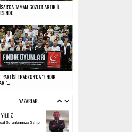
İSAR'DA TAMAM GÖZLER ARTIK İL
ESİNDE
 PARTİSİ TRABZON’DA "FINDIK
RI"...
YAZARLAR
 YILDIZ
al Sorunlarımıza Sahip
k