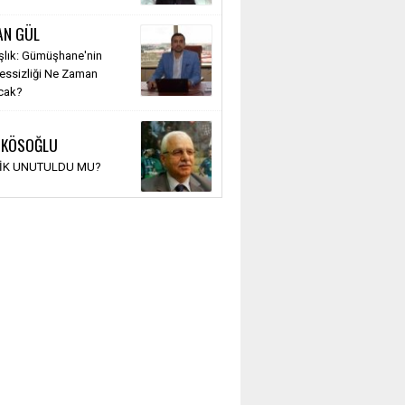
AN GÜL
şlık: Gümüşhane'nin
Sessizliği Ne Zaman
cak?
 KÖSOĞLU
TİK UNUTULDU MU?