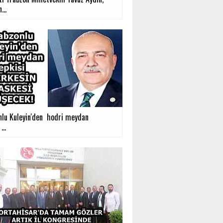
...
nlu Kuleyin'den hodri meydan
...