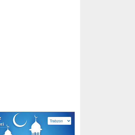
z
eri