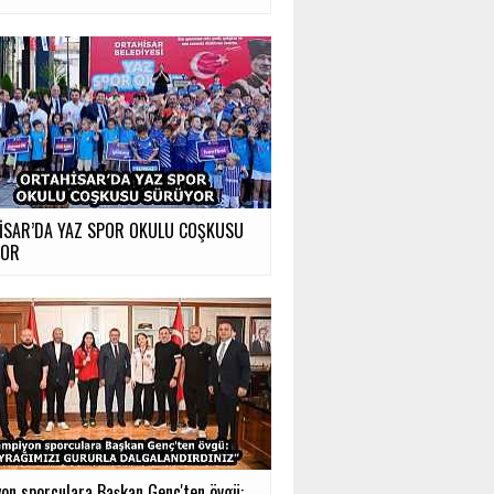
İSAR’DA YAZ SPOR OKULU COŞKUSU
YOR
on sporculara Başkan Genç'ten övgü:...