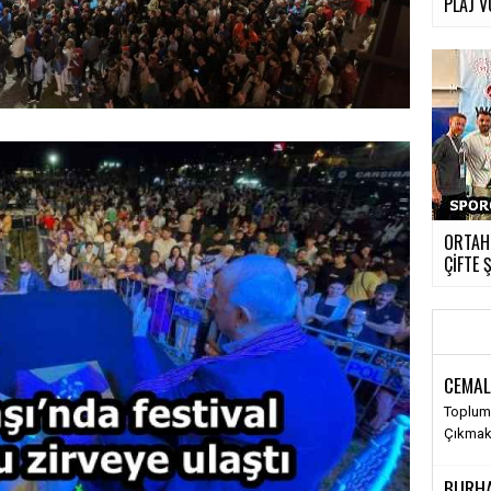
PLAJ 
ORTAH
ÇİFTE
›
CEMAL
Toplums
Çıkma
BURH