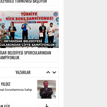
VOLEYBOLU TURNUVASI BAŞLIYOR
İSAR BELEDİYESİ SPORCULARINDAN
 ŞAMPİYONLUK
YAZARLAR
 YILDIZ
al Sorunlarımıza Sahip
k
AN GÜL