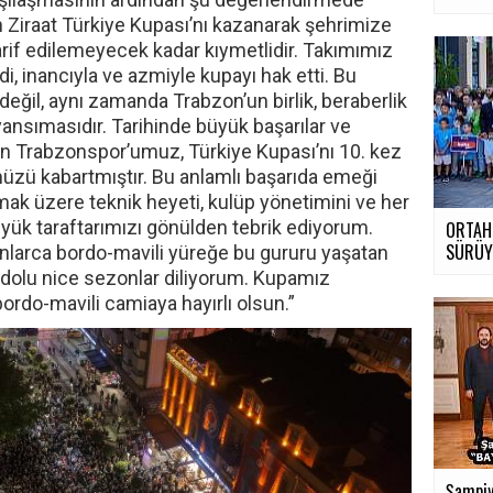
Ziraat Türkiye Kupası’nı kazanarak şehrimize
tarif edilemeyecek kadar kıymetlidir. Takımımız
, inancıyla ve azmiyle kupayı hak etti. Bu
eğil, aynı zamanda Trabzon’un birlik, beraberlik
ansımasıdır. Tarihinde büyük başarılar ve
n Trabzonspor’umuz, Türkiye Kupası’nı 10. kez
zü kabartmıştır. Bu anlamlı başarıda emeği
ak üzere teknik heyeti, kulüp yönetimini ve her
üyük taraftarımızı gönülden tebrik ediyorum.
ORTAH
SÜRÜ
nlarca bordo-mavili yüreğe bu gururu yaşatan
dolu nice sezonlar diliyorum. Kupamız
rdo-mavili camiaya hayırlı olsun.”
Şampiy