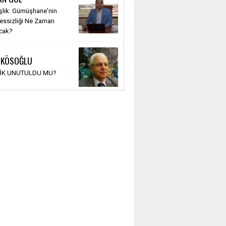
şlık: Gümüşhane'nin
Sessizliği Ne Zaman
cak?
 KÖSOĞLU
TİK UNUTULDU MU?