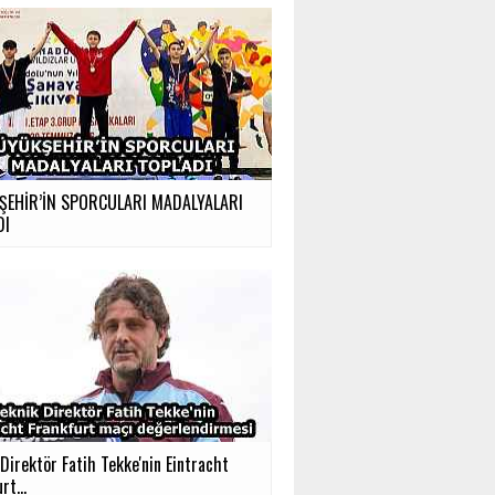
ŞEHİR’İN SPORCULARI MADALYALARI
DI
Direktör Fatih Tekke'nin Eintracht
rt...