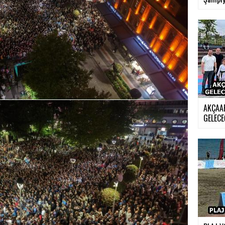
AKÇAA
GELECE