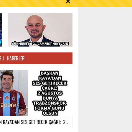
S AYI İÇİN UYARI!
GILI HABERLER
 KAYA'DAN SES GETİRECEK ÇAĞRI: 2...