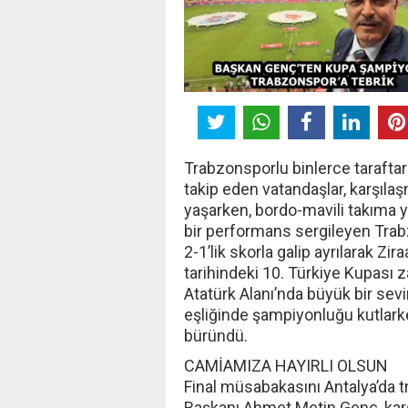
Trabzonsporlu binlerce tarafta
takip eden vatandaşlar, karşıl
yaşarken, bordo-mavili takıma 
bir performans sergileyen Trab
2-1’lik skorla galip ayrılarak Z
tarihindeki 10. Türkiye Kupası z
Atatürk Alanı’nda büyük bir sevi
eşliğinde şampiyonluğu kutlark
büründü.
CAMİAMIZA HAYIRLI OLSUN
Final müsabakasını Antalya’da 
Başkanı Ahmet Metin Genç, kar