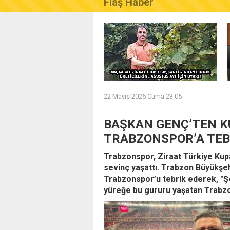
Flaş Haber
AKÇAABAT ZİRAAT ODASI B
22 Mayıs 2026 Cuma 23:05
BAŞKAN GENÇ’TEN K
TRABZONSPOR’A TE
Trabzonspor, Ziraat Türkiye Kupa
sevinç yaşattı. Trabzon Büyükşe
Trabzonspor’u tebrik ederek, "Ş
yüreğe bu gururu yaşatan Trabz