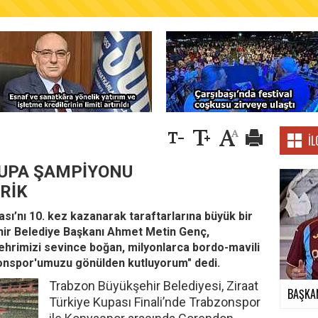
AŞKANLIĞINDAN FINDIK ÜRETİCİLERİNE AĞUSTO
İL
UPA ŞAMPİYONU
BRİK
sı’nı 10. kez kazanarak taraftarlarına büyük bir
hir Belediye Başkanı Ahmet Metin Genç,
ehrimizi sevince boğan, milyonlarca bordo-mavili
onspor'umuzu gönülden kutluyorum" dedi.
Trabzon Büyükşehir Belediyesi, Ziraat
BAŞKAN
Türkiye Kupası Finali’nde Trabzonspor