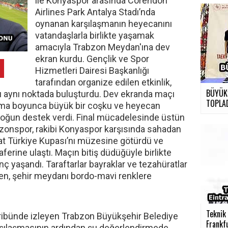
ile Konyaspor arasında Corendon
Airlines Park Antalya Stadı’nda
oynanan karşılaşmanın heyecanını
vatandaşlarla birlikte yaşamak
amacıyla Trabzon Meydan'ına dev
ekran kurdu. Gençlik ve Spor
Hizmetleri Dairesi Başkanlığı
tarafından organize edilen etkinlik,
BÜYÜK
rı aynı noktada buluşturdu. Dev ekranda maçı
TOPLA
aşma boyunca büyük bir coşku ve heyecan
yoğun destek verdi. Final mücadelesinde üstün
zonspor, rakibi Konyaspor karşısında sahadan
iraat Türkiye Kupası’nı müzesine götürdü ve
aferine ulaştı. Maçın bitiş düdüğüyle birlikte
nç yaşandı. Taraftarlar bayraklar ve tezahüratlar
en, şehir meydanı bordo-mavi renklere
Teknik 
tribünde izleyen Trabzon Büyükşehir Belediye
Frankfu
şılaşmasının ardından şu değerlendirmede