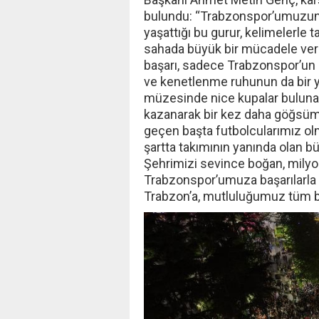
bulundu: “Trabzonspor’umuzun 
yaşattığı bu gurur, kelimelerle 
sahada büyük bir mücadele verdi
başarı, sadece Trabzonspor’un d
ve kenetlenme ruhunun da bir y
müzesinde nice kupalar buluna
kazanarak bir kez daha göğsümü
geçen başta futbolcularımız olm
şartta takımının yanında olan b
Şehrimizi sevince boğan, milyo
Trabzonspor’umuza başarılarla 
Trabzon’a, mutluluğumuz tüm bo