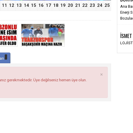
11
12
13
14
15
16
17
18
19
20
21
22
23
24
25
Ana Ba
Enerji 
Bozula
İSMET
LOJİS
arı
×
anız gerekmektedir. Üye değilseniz hemen üye olun.