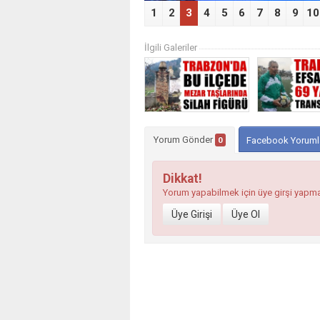
1
2
3
4
5
6
7
8
9
10
İlgili Galeriler
Yorum Gönder
0
Facebook Yoruml
Dikkat!
Yorum yapabilmek için üye girşi yapm
Üye Girişi
Üye Ol