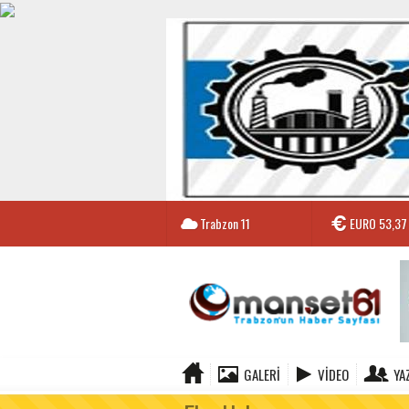
Trabzon
11
EURO
53,37
GALERI
VIDEO
YA