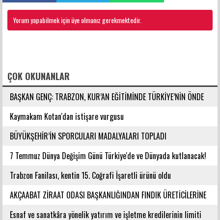
Yorum yapabilmek için üye olmanız gerekmektedir.
FACEBOOK YORUMLARI
ÇOK OKUNANLAR
BAŞKAN GENÇ: TRABZON, KUR’AN EĞİTİMİNDE TÜRKİYE’NİN ÖNDE
GELEN ŞEHİRLERİNDENDİR
Kaymakam Kotan'dan istişare vurgusu
BÜYÜKŞEHİR’İN SPORCULARI MADALYALARI TOPLADI
7 Temmuz Dünya Değişim Günü Türkiye'de ve Dünyada kutlanacak!
Trabzon Fanilası, kentin 15. Coğrafi İşaretli ürünü oldu
AKÇAABAT ZİRAAT ODASI BAŞKANLIĞINDAN FINDIK ÜRETİCİLERİNE
AĞUSTOS AYI İÇİN UYARI!
Esnaf ve sanatkâra yönelik yatırım ve işletme kredilerinin limiti