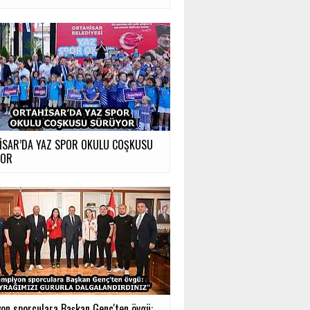
İSAR’DA YAZ SPOR OKULU COŞKUSU
YOR
on sporculara Başkan Genç'ten övgü:...