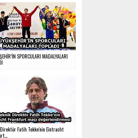
ŞEHİR’İN SPORCULARI MADALYALARI
DI
Direktör Fatih Tekke'nin Eintracht
rt...