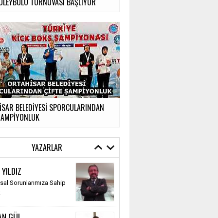
VOLEYBOLU TURNUVASI BAŞLIYOR
İSAR BELEDİYESİ SPORCULARINDAN
 ŞAMPİYONLUK
YAZARLAR
 YILDIZ
al Sorunlarımıza Sahip
k
AN GÜL