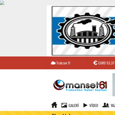
Trabzon
11
EURO
53,37
GALERI
VIDEO
YA