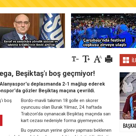
AŞKANLIĞINDAN FINDIK ÜRETİCİLERİNE AĞUSTO
İL
ga, Beşiktaş'ı boş geçmiyor!
 Alanyaspor'u deplasmanda 2-1 mağlup ederek
nspor'da gözler Beşiktaş maçına çevrildi.
Bordo-mavili takımın 18 golle en skorer
oyuncusu olan Burak Yılmaz, 24. haftada
Trabzon'da oynanacak Beşiktaş maçında sarı
kart cezası nedeniyle forma giyemeyecek.
BAŞKAN
Bu oyuncunun yerine görev yapması beklenen