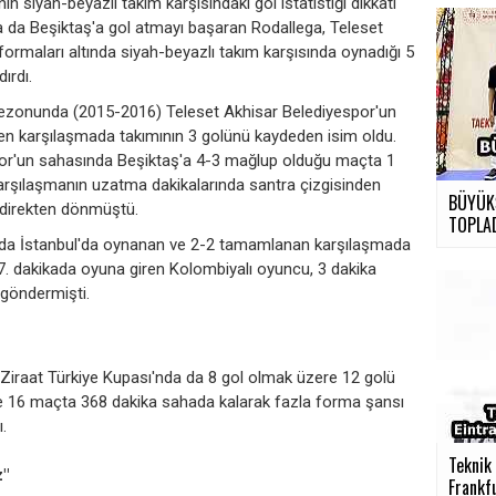
 siyah-beyazlı takım karşısındaki gol istatistiği dikkati
da da Beşiktaş'a gol atmayı başaran Rodallega, Teleset
rmaları altında siyah-beyazlı takım karşısında oynadığı 5
ırdı.
 sezonunda (2015-2016) Teleset Akhisar Belediyespor'un
iten karşılaşmada takımının 3 golünü kaydeden isim oldu.
r'un sahasında Beşiktaş'a 4-3 mağlup olduğu maçta 1
arşılaşmanın uzatma dakikalarında santra çizgisinden
BÜYÜK
t direkten dönmüştü.
TOPLA
sında İstanbul'da oynanan ve 2-2 tamamlanan karşılaşmada
77. dakikada oyuna giren Kolombiyalı oyuncu, 3 dakika
 göndermişti.
 Ziraat Türkiye Kupası'nda da 8 gol olmak üzere 12 golü
de 16 maçta 368 dakika sahada kalarak fazla forma şansı
.
Teknik 
z"
Frankfu