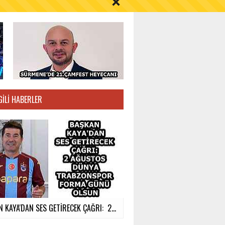
S AYI İÇİN UYARI!
GILI HABERLER
 KAYA'DAN SES GETİRECEK ÇAĞRI: 2...