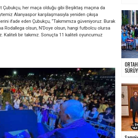
 Çubukçu, her maça olduğu gibi Beşiktaş maçına da
Aytemiz Alanyaspor karşılaşmasıyla yeniden çıkışa
klerini ifade eden Çubukçu, "Takımımıza güveniyoruz. Burak
a Rodallega olsun, N'Doye olsun, hangi futbolcu olursa
 Kaliteli bir takımız. Sonuçta 11 kaliteli oyuncumuz
ORTAH
SÜRÜ
›
Şampiy