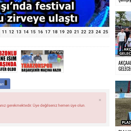
11
12
13
14
15
16
17
18
19
20
21
22
23
24
25
AKÇAA
GELECE
arı
×
anız gerekmektedir. Üye değilseniz hemen üye olun.