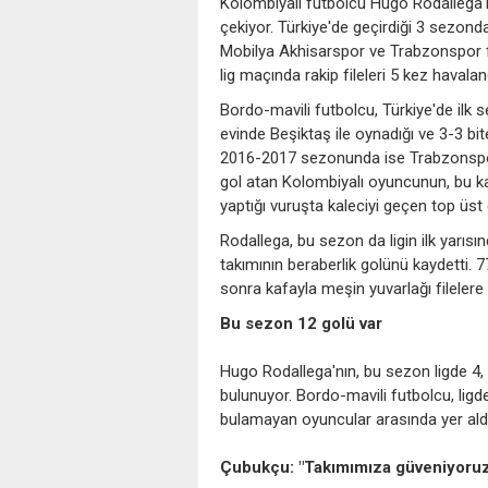
Kolombiyalı futbolcu Hugo Rodallega'nın
çekiyor. Türkiye'de geçirdiği 3 sezon
Mobilya Akhisarspor ve Trabzonspor fo
lig maçında rakip fileleri 5 kez havaland
Bordo-mavili futbolcu, Türkiye'de ilk
evinde Beşiktaş ile oynadığı ve 3-3 b
2016-2017 sezonunda ise Trabzonspo
gol atan Kolombiyalı oyuncunun, bu k
yaptığı vuruşta kaleciyi geçen top üs
Rodallega, bu sezon da ligin ilk yarı
takımının beraberlik golünü kaydetti. 
sonra kafayla meşin yuvarlağı filelere
Bu sezon 12 golü var
Hugo Rodallega'nın, bu sezon ligde 4,
bulunuyor. Bordo-mavili futbolcu, lig
bulamayan oyuncular arasında yer aldı
Çubukçu: "Takımımıza güveniyoru