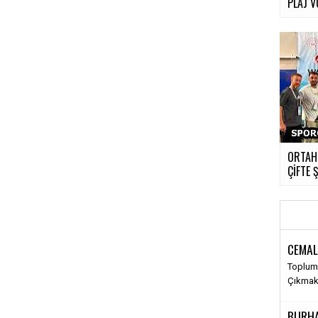
PLAJ 
ORTAH
ÇİFTE
CEMAL
Toplums
Çıkma
BURH