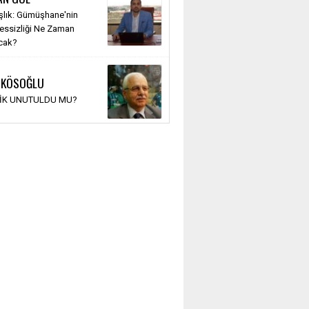
şlık: Gümüşhane'nin
Sessizliği Ne Zaman
cak?
 KÖSOĞLU
TİK UNUTULDU MU?