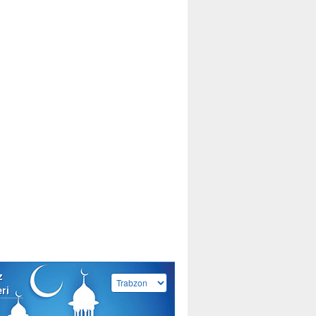
z
eri