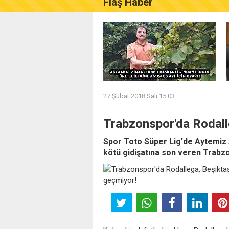
Flaş Haber
AKÇAABAT ZİRAAT ODASI B
27 Şubat 2018 Salı 15:03
Trabzonspor'da Rodalle
Spor Toto Süper Lig'de Aytemiz
kötü gidişatına son veren Trabzo