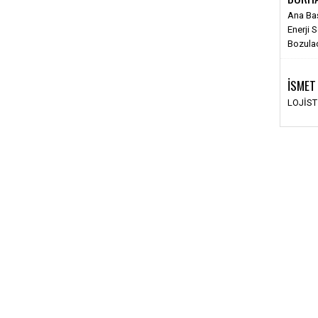
Ana Ba
Enerji 
Bozula
İSMET
LOJİS