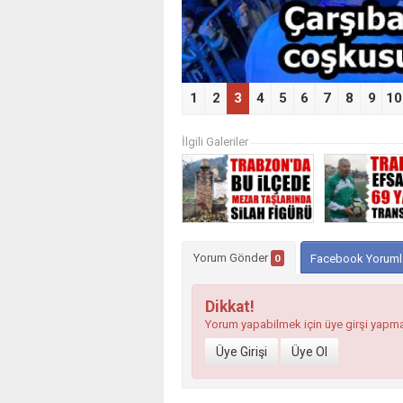
1
2
3
4
5
6
7
8
9
10
İlgili Galeriler
Yorum Gönder
0
Facebook Yoruml
Dikkat!
Yorum yapabilmek için üye girşi yapm
Üye Girişi
Üye Ol