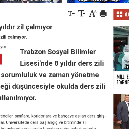
İL
ıldır zil çalmıyor
zili çalmıyor.
Trabzon Sosyal Bilimler
Lisesi'nde 8 yıldır ders zili
in sorumluluk ve zaman yönetme
MİLLİ 
EDİRN
eceği düşüncesiyle okulda ders zili
ullanılmıyor.
nciler, sınıflara, koridorlara ve bahçeye asılan ders giriş-
lar. Üniversitede ders başlangıç ve bitiminde zil
 bu anlamda üniversite hayatına daha çabuk adapte