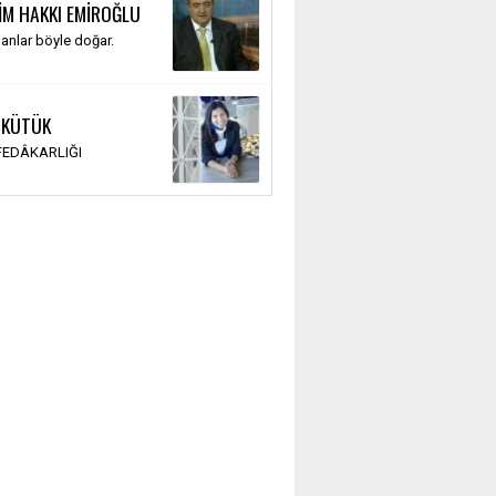
İM HAKKI EMİROĞLU
anlar böyle doğar.
 KÜTÜK
 FEDÂKARLIĞI