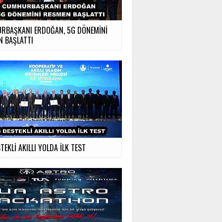
RBAŞKANI ERDOĞAN, 5G DÖNEMİNİ
N BAŞLATTI
TEKLİ AKILLI YOLDA İLK TEST