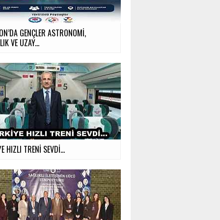
ON’DA GENÇLER ASTRONOMİ,
LIK VE UZAY...
E HIZLI TRENİ SEVDİ…