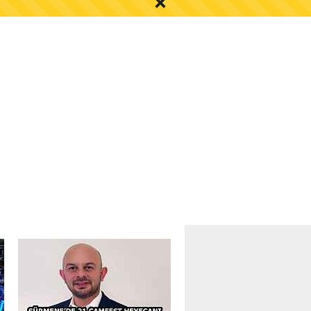
S AYI İÇİN UYARI!