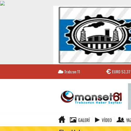
Trabzon
11
EURO
53,37
GALERI
VIDEO
YA