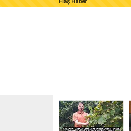
Flaş Haber
AKÇAABAT ZİRAAT ODASI B