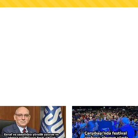
AŞKANLIĞINDAN FINDIK ÜRETİCİLERİNE AĞUSTO