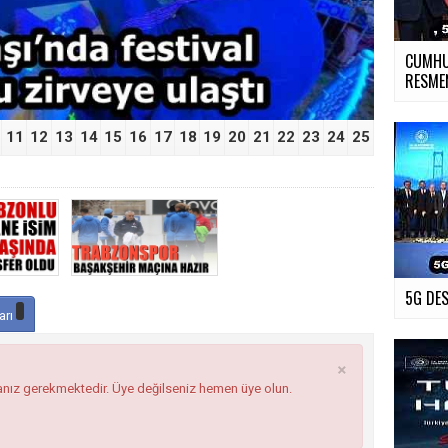
CUMHU
RESME
11
12
13
14
15
16
17
18
19
20
21
22
23
24
25
5G DES
arı
×
anız gerekmektedir. Üye değilseniz hemen üye olun.