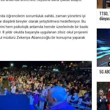
TTSO, T
da öğrencilerin sorumluluk sahibi, zaman yönetimi iyi
dünyası
 disiplinli bireyler olarak yetiştirilmesi hedefleniyor. Bu
rini hem psikolojik anlamda hemde üzerlerinde bir baskı
8 yıldır okulda başarıyla uygulanan zilsiz okul projesini
kul müdürü Zekeriya Abanozoğlu bir konuşma yaparak
5G ABO
›