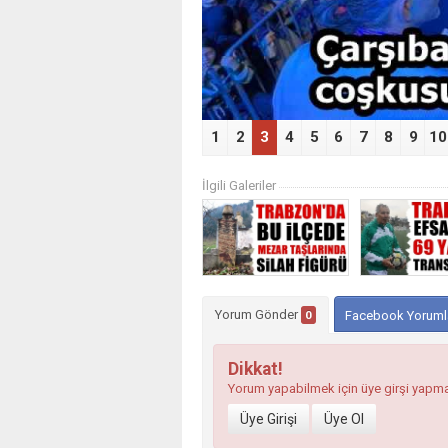
1
2
3
4
5
6
7
8
9
10
İlgili Galeriler
Yorum Gönder
0
Facebook Yoruml
Dikkat!
Yorum yapabilmek için üye girşi yapm
Üye Girişi
Üye Ol