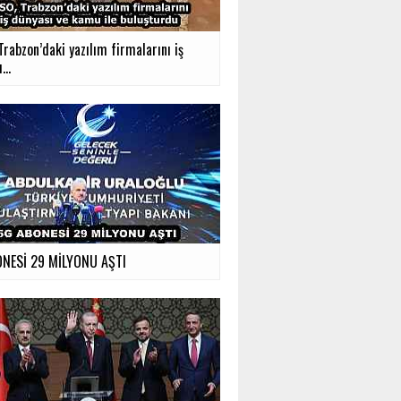
rabzon’daki yazılım firmalarını iş
...
NESİ 29 MİLYONU AŞTI