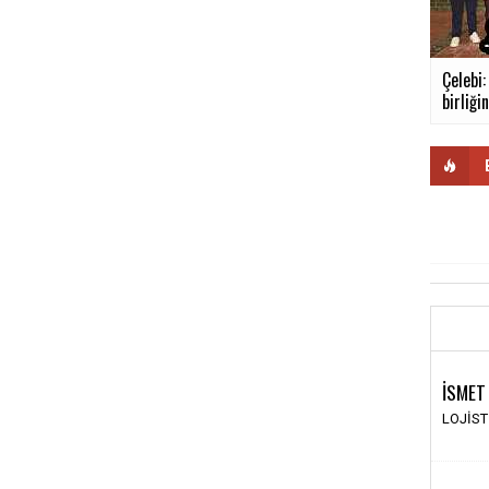
Çelebi
birliğini
İSMET
LOJİS