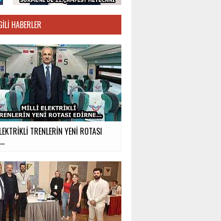
GILI HABERLER
ELEKTRİKLİ TRENLERİN YENİ ROTASI
E…