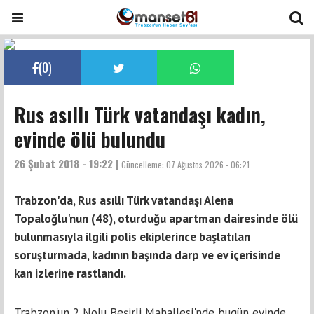
(
0
)
Rus asıllı Türk vatandaşı kadın,
evinde ölü bulundu
26 Şubat 2018 - 19:22 |
Güncelleme:
07 Ağustos 2026 - 06:21
Trabzon'da, Rus asıllı Türk vatandaşı Alena
Topaloğlu'nun (48), oturduğu apartman dairesinde ölü
bulunmasıyla ilgili polis ekiplerince başlatılan
soruşturmada, kadının başında darp ve ev içerisinde
kan izlerine rastlandı.
Trabzon'un 2 Nolu Beşirli Mahallesi'nde bugün evinde