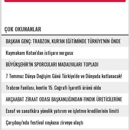
FACEBOOK YORUMLARI
ÇOK OKUNANLAR
BAŞKAN GENÇ: TRABZON, KUR’AN EĞİTİMİNDE TÜRKİYE’NİN ÖNDE
GELEN ŞEHİRLERİNDENDİR
Kaymakam Kotan'dan istişare vurgusu
BÜYÜKŞEHİR’İN SPORCULARI MADALYALARI TOPLADI
7 Temmuz Dünya Değişim Günü Türkiye'de ve Dünyada kutlanacak!
Trabzon Fanilası, kentin 15. Coğrafi İşaretli ürünü oldu
AKÇAABAT ZİRAAT ODASI BAŞKANLIĞINDAN FINDIK ÜRETİCİLERİNE
AĞUSTOS AYI İÇİN UYARI!
Esnaf ve sanatkâra yönelik yatırım ve işletme kredilerinin limiti
artırıldı
Çarşıbaşı’nda festival coşkusu zirveye ulaştı