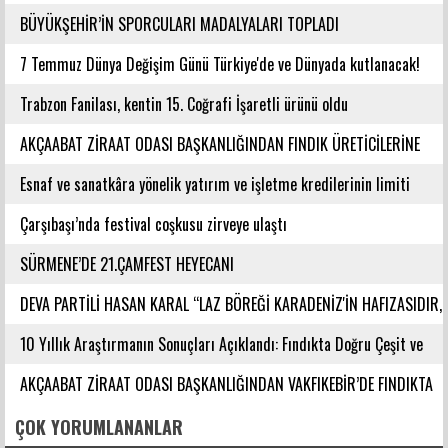
BÜYÜKŞEHİR’İN SPORCULARI MADALYALARI TOPLADI
7 Temmuz Dünya Değişim Günü Türkiye'de ve Dünyada kutlanacak!
Trabzon Fanilası, kentin 15. Coğrafi İşaretli ürünü oldu
AKÇAABAT ZİRAAT ODASI BAŞKANLIĞINDAN FINDIK ÜRETİCİLERİNE
AĞUSTOS AYI İÇİN UYARI!
Esnaf ve sanatkâra yönelik yatırım ve işletme kredilerinin limiti
artırıldı
Çarşıbaşı’nda festival coşkusu zirveye ulaştı
SÜRMENE’DE 21.ÇAMFEST HEYECANI
DEVA PARTİLİ HASAN KARAL “LAZ BÖREĞİ KARADENİZ'İN HAFIZASIDIR,
KİMLİĞİ DEĞİŞTİRİLEMEZ”
10 Yıllık Araştırmanın Sonuçları Açıklandı: Fındıkta Doğru Çeşit ve
Rakım Belirlendi
AKÇAABAT ZİRAAT ODASI BAŞKANLIĞINDAN VAKFIKEBİR’DE FINDIKTA
BAHÇE GÜNÜ ETKİNLİĞİNE KATILIM
ÇOK YORUMLANANLAR