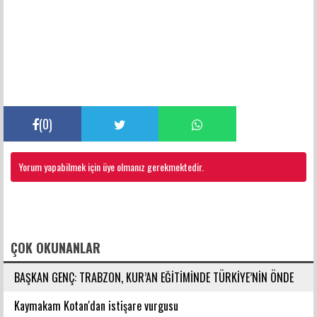
(
0
)
Yorum yapabilmek için üye olmanız gerekmektedir.
FACEBOOK YORUMLARI
ÇOK OKUNANLAR
BAŞKAN GENÇ: TRABZON, KUR’AN EĞİTİMİNDE TÜRKİYE’NİN ÖNDE
GELEN ŞEHİRLERİNDENDİR
Kaymakam Kotan'dan istişare vurgusu