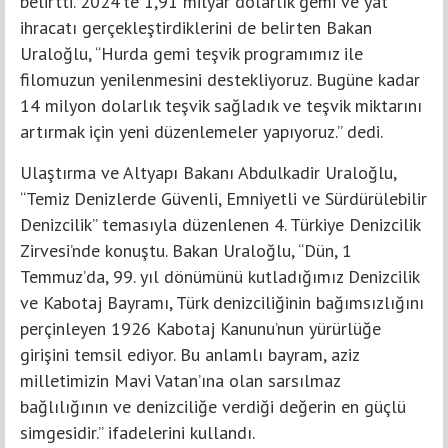
belirtti. 2024’te 1,91 milyar dolarlık gemi ve yat
ihracatı gerçekleştirdiklerini de belirten Bakan
Uraloğlu, “Hurda gemi teşvik programımız ile
filomuzun yenilenmesini destekliyoruz. Bugüne kadar
14 milyon dolarlık teşvik sağladık ve teşvik miktarını
artırmak için yeni düzenlemeler yapıyoruz.” dedi.
Ulaştırma ve Altyapı Bakanı Abdulkadir Uraloğlu,
“Temiz Denizlerde Güvenli, Emniyetli ve Sürdürülebilir
Denizcilik” temasıyla düzenlenen 4. Türkiye Denizcilik
Zirvesi’nde konuştu. Bakan Uraloğlu, “Dün, 1
Temmuz’da, 99. yıl dönümünü kutladığımız Denizcilik
ve Kabotaj Bayramı, Türk denizciliğinin bağımsızlığını
perçinleyen 1926 Kabotaj Kanunu’nun yürürlüğe
girişini temsil ediyor. Bu anlamlı bayram, aziz
milletimizin Mavi Vatan’ına olan sarsılmaz
bağlılığının ve denizciliğe verdiği değerin en güçlü
simgesidir.” ifadelerini kullandı.