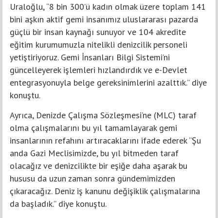
Uraloğlu, “8 bin 300’ü kadın olmak üzere toplam 141
bini aşkın aktif gemi insanımız uluslararası pazarda
güçlü bir insan kaynağı sunuyor ve 104 akredite
eğitim kurumumuzla nitelikli denizcilik personeli
yetiştiriyoruz. Gemi İnsanları Bilgi Sistemi’ni
güncelleyerek işlemleri hızlandırdık ve e-Devlet
entegrasyonuyla belge gereksinimlerini azalttık.” diye
konuştu.
Ayrıca, Denizde Çalışma Sözleşmesi’ne (MLC) taraf
olma çalışmalarını bu yıl tamamlayarak gemi
insanlarının refahını artıracaklarını ifade ederek “Şu
anda Gazi Meclisimizde, bu yıl bitmeden taraf
olacağız ve denizcilikte bir eşiğe daha aşarak bu
hususu da uzun zaman sonra gündemimizden
çıkaracağız. Deniz iş kanunu değişiklik çalışmalarına
da başladık.” diye konuştu.