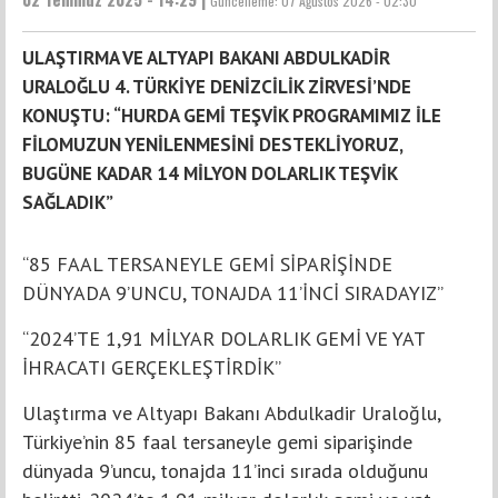
Güncelleme:
07 Ağustos 2026 - 02:30
ULAŞTIRMA VE ALTYAPI BAKANI ABDULKADİR
URALOĞLU 4. TÜRKİYE DENİZCİLİK ZİRVESİ’NDE
KONUŞTU: “HURDA GEMİ TEŞVİK PROGRAMIMIZ İLE
FİLOMUZUN YENİLENMESİNİ DESTEKLİYORUZ,
BUGÜNE KADAR 14 MİLYON DOLARLIK TEŞVİK
SAĞLADIK”
“85 FAAL TERSANEYLE GEMİ SİPARİŞİNDE
DÜNYADA 9’UNCU, TONAJDA 11’İNCİ SIRADAYIZ”
“2024’TE 1,91 MİLYAR DOLARLIK GEMİ VE YAT
İHRACATI GERÇEKLEŞTİRDİK”
Ulaştırma ve Altyapı Bakanı Abdulkadir Uraloğlu,
Türkiye’nin 85 faal tersaneyle gemi siparişinde
dünyada 9’uncu, tonajda 11’inci sırada olduğunu