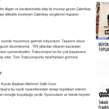
in Algan ve beraberindeki ekip ile müzeyi gezen Çalımbay
payı dikkatle inceleyen Çalımbay sergilenen kupanın
un süredir müzemize gelmek istiyordum. Tasarımı olsun
BÜYÜK
güzel düzenlenmiş. 70’li yıllardan itibaren kazanılan
TOPLA
lun içerisindeydim. Trabzonspor’un bir çok başarısına
asip eder. Tüm Trabzonsporlu taraftarların görmesi
R"
üze Kurulu Başkanı Mehmet Salih Uzun
ay’a bu nazik ziyaretlerinden dolayı teşekkürr ederim.
teri emeğin koyulduğu yerdir. Oyuncuların ve teknik heyetin
.
Teknik 
Frankfu