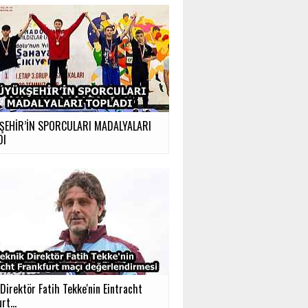
ŞEHİR’İN SPORCULARI MADALYALARI
DI
Direktör Fatih Tekke'nin Eintracht
rt...