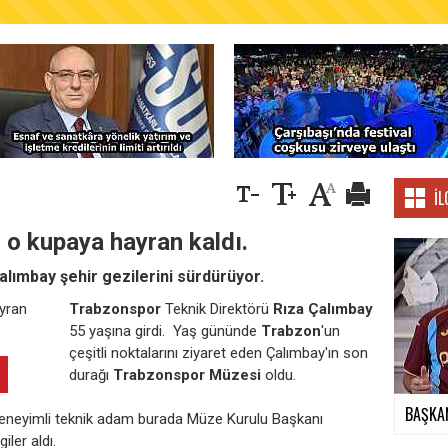
AŞKANLIĞINDAN FINDIK ÜRETİCİLERİNE AĞUSTO
İL
 o kupaya hayran kaldı.
lımbay şehir gezilerini sürdürüyor.
Trabzonspor
Teknik Direktörü
Rıza Çalımbay
55 yaşına girdi. Yaş gününde
Trabzon
'un
çeşitli noktalarını ziyaret eden Çalımbay'ın son
durağı
Trabzonspor Müzesi
oldu.
BAŞKAN
deneyimli teknik adam burada Müze Kurulu Başkanı
ler aldı.