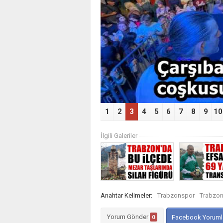
‹
1
2
3
4
5
6
7
8
9
10
İlgili Galeriler
Anahtar Kelimeler:
Trabzonspor
Trabzo
Yorum Gönder
0
Facebook Yoruml