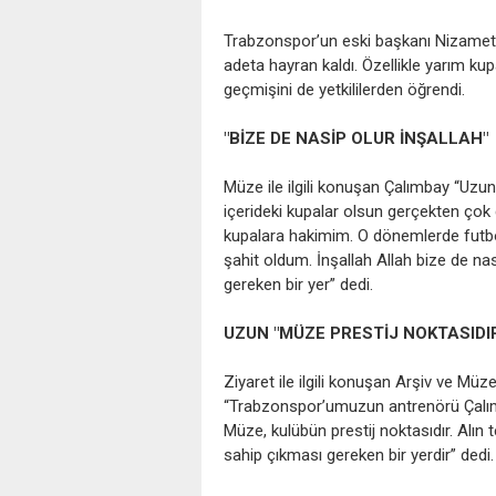
Trabzonspor’un eski başkanı Nizamett
adeta hayran kaldı. Özellikle yarım ku
geçmişini de yetkililerden öğrendi.
"BİZE DE NASİP OLUR İNŞALLAH"
Müze ile ilgili konuşan Çalımbay “Uz
içerideki kupalar olsun gerçekten çok 
kupalara hakimim. O dönemlerde futbo
şahit oldum. İnşallah Allah bize de n
gereken bir yer” dedi.
UZUN "MÜZE PRESTİJ NOKTASIDI
Ziyaret ile ilgili konuşan Arşiv ve M
“Trabzonspor’umuzun antrenörü Çalımb
Müze, kulübün prestij noktasıdır. Alın 
sahip çıkması gereken bir yerdir” dedi