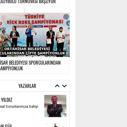
VOLEYBOLU TURNUVASI BAŞLIYOR
İSAR BELEDİYESİ SPORCULARINDAN
 ŞAMPİYONLUK
YAZARLAR
 YILDIZ
al Sorunlarımıza Sahip
k
AN GÜL