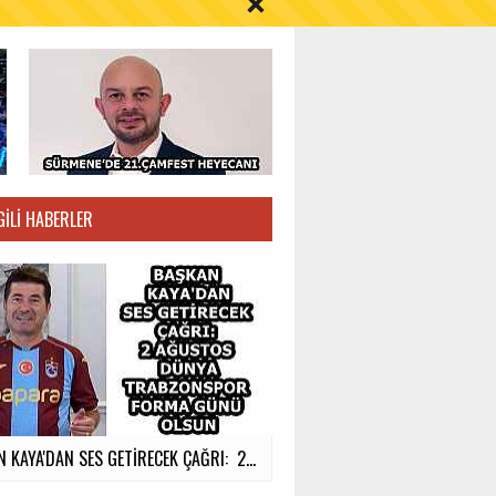
S AYI İÇİN UYARI!
GILI HABERLER
 KAYA'DAN SES GETİRECEK ÇAĞRI: 2...