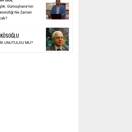
şlık: Gümüşhane'nin
Sessizliği Ne Zaman
cak?
 KÖSOĞLU
TİK UNUTULDU MU?