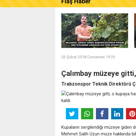
Flaş Haber
AKÇAABAT ZİRAAT ODASI B
03 Şubat 2018 Cumartesi 19:35
Çalımbay müzeye gitti,
Trabzonspor Teknik Direktörü Ça
Kupaların sergilendiği müzeye giden 
Mehmet Salih Uzun müze hakkında bilgi