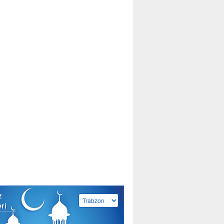
z
eri