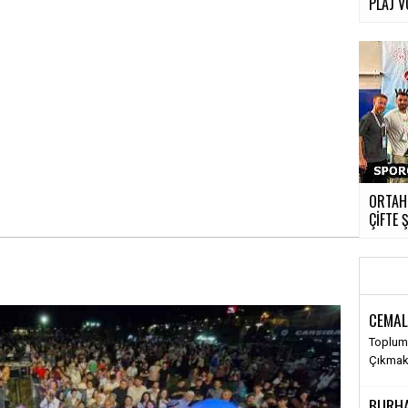
PLAJ 
ORTAH
ÇİFTE
CEMAL
Toplums
Çıkma
BURH