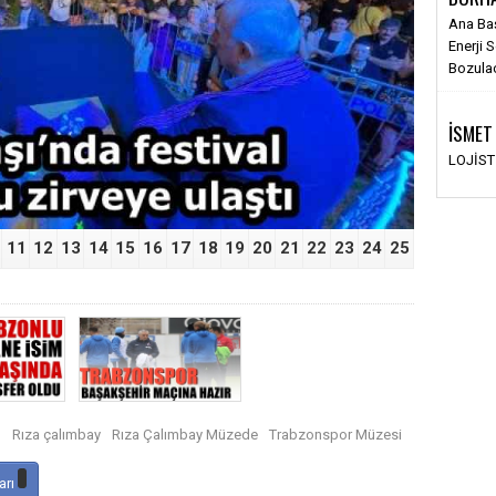
Ana Ba
›
Enerji 
Bozula
İSMET
LOJİS
11
12
13
14
15
16
17
18
19
20
21
22
23
24
25
n
Rıza çalımbay
Rıza Çalımbay Müzede
Trabzonspor Müzesi
arı