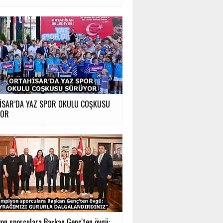
İSAR’DA YAZ SPOR OKULU COŞKUSU
YOR
on sporculara Başkan Genç'ten övgü:...