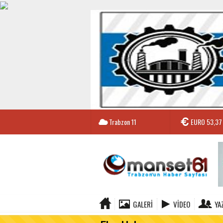
Trabzon
11
EURO
53,37
GALERI
VIDEO
YA