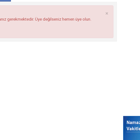
×
anız gerekmektedir. Üye değilseniz hemen üye olun.
Nama
Vakitl