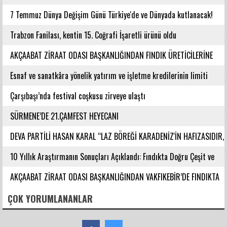
7 Temmuz Dünya Değişim Günü Türkiye'de ve Dünyada kutlanacak!
Trabzon Fanilası, kentin 15. Coğrafi İşaretli ürünü oldu
AKÇAABAT ZİRAAT ODASI BAŞKANLIĞINDAN FINDIK ÜRETİCİLERİNE
AĞUSTOS AYI İÇİN UYARI!
Esnaf ve sanatkâra yönelik yatırım ve işletme kredilerinin limiti
artırıldı
Çarşıbaşı’nda festival coşkusu zirveye ulaştı
SÜRMENE’DE 21.ÇAMFEST HEYECANI
DEVA PARTİLİ HASAN KARAL “LAZ BÖREĞİ KARADENİZ'İN HAFIZASIDIR,
KİMLİĞİ DEĞİŞTİRİLEMEZ”
10 Yıllık Araştırmanın Sonuçları Açıklandı: Fındıkta Doğru Çeşit ve
Rakım Belirlendi
AKÇAABAT ZİRAAT ODASI BAŞKANLIĞINDAN VAKFIKEBİR’DE FINDIKTA
BAHÇE GÜNÜ ETKİNLİĞİNE KATILIM
ÇOK YORUMLANANLAR