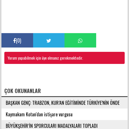
(
0
)
Yorum yapabilmek için üye olmanız gerekmektedir.
FACEBOOK YORUMLARI
ÇOK OKUNANLAR
BAŞKAN GENÇ: TRABZON, KUR’AN EĞİTİMİNDE TÜRKİYE’NİN ÖNDE
GELEN ŞEHİRLERİNDENDİR
Kaymakam Kotan'dan istişare vurgusu
BÜYÜKŞEHİR’İN SPORCULARI MADALYALARI TOPLADI