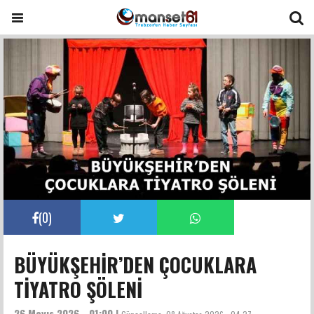
(
0
)
BÜYÜKŞEHİR’DEN ÇOCUKLARA
TİYATRO ŞÖLENİ
26 Mayıs 2026 - 01:00 |