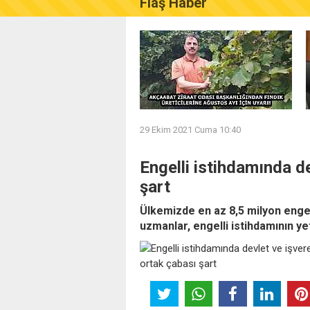
Flaş Haber
AKÇAABAT ZİRAAT ODASI B
29 Ekim 2021 Cuma 10:40
Engelli istihdamında d
şart
Ülkemizde en az 8,5 milyon engel
uzmanlar, engelli istihdamının ye