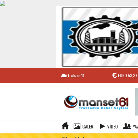
Trabzon
11
EURO
53,37
GALERI
VIDEO
YA