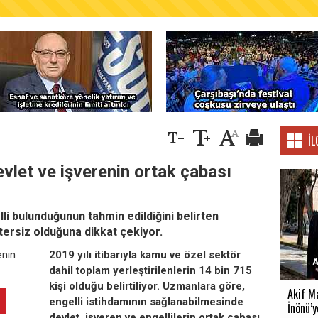
AŞKANLIĞINDAN FINDIK ÜRETİCİLERİNE AĞUSTO
İL
evlet ve işverenin ortak çabası
li bulunduğunun tahmin edildiğini belirten
tersiz olduğuna dikkat çekiyor.
2019 yılı itibarıyla kamu ve özel sektör
dahil toplam yerleştirilenlerin 14 bin 715
kişi olduğu belirtiliyor. Uzmanlara göre,
Akif M
engelli istihdamının sağlanabilmesinde
İnönü’ye
devlet, işveren ve engellilerin ortak çabası