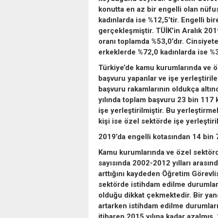
konutta en az bir engelli olan nüf
kadınlarda ise %12,5’tir. Engelli bi
gerçekleşmiştir. TÜİK’in Aralık 20
oranı toplamda %53,0’dır. Cinsiyete
erkeklerde %72,0 kadınlarda ise %34
Türkiye’de kamu kurumlarında ve ö
başvuru yapanlar ve işe yerleştiril
başvuru rakamlarının oldukça altı
yılında toplam başvuru 23 bin 117 k
işe yerleştirilmiştir. Bu yerleşti
kişi ise özel sektörde işe yerleştiril
2019’da engelli kotasından 14 bin 7
Kamu kurumlarında ve özel sektörd
sayısında 2002-2012 yılları arasın
arttığını kaydeden Öğretim Görevlis
sektörde istihdam edilme durumlar
olduğu dikkat çekmektedir. Bir yan
artarken istihdam edilme durumlar
itibaren 2015 yılına kadar azalmış, 