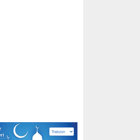
z
eri