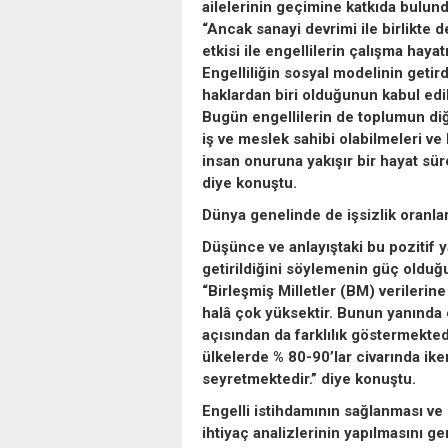
ailelerinin geçimine katkıda bulund
“Ancak sanayi devrimi ile birlikte
etkisi ile engellilerin çalışma hay
Engelliliğin sosyal modelinin getird
haklardan biri olduğunun kabul edi
Bugün engellilerin de toplumun diğer
iş ve meslek sahibi olabilmeleri 
insan onuruna yakışır bir hayat sür
diye konuştu.
Dünya genelinde de işsizlik oranla
Düşünce ve anlayıştaki bu pozitif y
getirildiğini söylemenin güç olduğ
“Birleşmiş Milletler (BM) verilerin
halâ çok yüksektir. Bunun yanında 
açısından da farklılık göstermektedi
ülkelerde % 80-90’lar civarında ik
seyretmektedir.” diye konuştu.
Engelli istihdamının sağlanması ve 
ihtiyaç analizlerinin yapılmasını ge