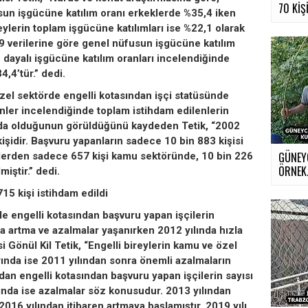
70 KİŞİ.
usun işgücüne katılım oranı erkeklerde %35,4 iken
reylerin toplam işgücüne katılımları ise %22,1 olarak
19 verilerine göre genel nüfusun işgücüne katılım
 dayalı işgücüne katılım oranları incelendiğinde
,4’tür.” dedi.
zel sektörde engelli kotasından işçi statüsünde
enler incelendiğinde toplam istihdam edilenlerin
nda olduğunun görüldüğünü kaydeden Tetik, “2002
işidir. Başvuru yapanların sadece 10 bin 883 kişisi
GÜNEY
rmelerden sadece 657 kişi kamu sektöründe, 10 bin 226
ÖRNEK.
miştir.” dedi.
15 kişi istihdam edildi
e engelli kotasından başvuru yapan işçilerin
da artma ve azalmalar yaşanırken 2012 yılında hızla
i Gönül Kil Tetik, “Engelli bireylerin kamu ve özel
ında ise 2011 yılından sonra önemli azalmaların
dan engelli kotasından başvuru yapan işçilerin sayısı
ında ise azalmalar söz konusudur. 2013 yılından
2016 yılından itibaren artmaya başlamıştır. 2019 yılı