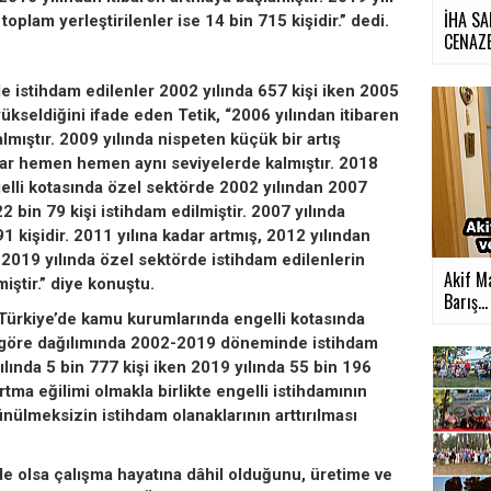
İHA SA
toplam yerleştirilenler ise 14 bin 715 kişidir.” dedi.
CENAZE
 istihdam edilenler 2002 yılında 657 kişi iken 2005
yükseldiğini ifade eden Tetik, “2006 yılından itibaren
lmıştır. 2009 yılında nispeten küçük bir artış
dar hemen hemen aynı seviyelerde kalmıştır. 2018
Engelli kotasında özel sektörde 2002 yılından 2007
22 bin 79 kişi istihdam edilmiştir. 2007 yılında
91 kişidir. 2011 yılına kadar artmış, 2012 yılından
. 2019 yılında özel sektörde istihdam edilenlerin
Akif M
iştir.” diye konuştu.
Barış...
 “Türkiye’de kamu kurumlarında engelli kotasında
a göre dağılımında 2002-2019 döneminde istihdam
lında 5 bin 777 kişi iken 2019 yılında 55 bin 196
artma eğilimi olmakla birlikte engelli istihdamının
nülmeksizin istihdam olanaklarının arttırılması
de olsa çalışma hayatına dâhil olduğunu, üretime ve