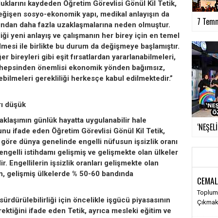
uklarını kaydeden Öğretim Görevlisi Gönül Kil Tetik,
 değişen sosyo-ekonomik yapı, medikal anlayışın da
7 Temm
atından daha fazla uzaklaşmalarına neden olmuştur.
iği yeni anlayış ve çalışmanın her birey için en temel
lmesi ile birlikte bu durum da değişmeye başlamıştır.
 bireyleri gibi eşit fırsatlardan yararlanabilmeleri,
ve hepsinden önemlisi ekonomik yönden bağımsız,
ebilmeleri gerekliliği herkesçe kabul edilmektedir.”
rı düşük
aklaşımın günlük hayatta uygulanabilir hale
‘NEŞEL
unu ifade eden Öğretim Görevlisi Gönül Kil Tetik,
e göre dünya genelinde engelli nüfusun işsizlik oranı
engelli istihdamı gelişmiş ve gelişmekte olan ülkeler
r. Engellilerin işsizlik oranları gelişmekte olan
en, gelişmiş ülkelerde % 50-60 bandında
CEMAL
Toplums
sürdürülebilirliği için öncelikle işgücü piyasasının
Çıkma
rektiğini ifade eden Tetik, ayrıca mesleki eğitim ve