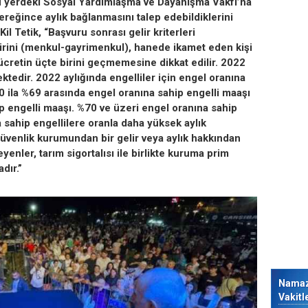
ğu yerdeki Sosyal Yardımlaşma ve Dayanışma Vakfı’na
ereğince aylık bağlanmasını talep edebildiklerini
l Tetik, “Başvuru sonrası gelir kriterleri
lirini (menkul-gayrimenkul), hanede ikamet eden kişi
cretin üçte birini geçmemesine dikkat edilir. 2022
ektedir. 2022 aylığında engelliler için engel oranına
ila %69 arasında engel oranına sahip engelli maaşı
p engelli maaşı. %70 ve üzeri engel oranına sahip
 sahip engellilere oranla daha yüksek aylık
güvenlik kurumundan bir gelir veya aylık hakkından
yenler, tarım sigortalısı ile birlikte kuruma prim
adır.”
Nama
Vakitl