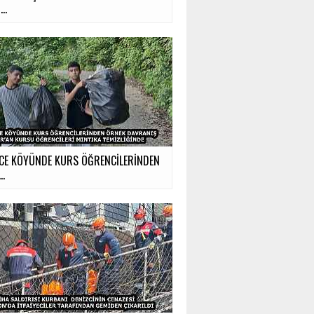
..
CE KÖYÜNDE KURS ÖĞRENCİLERİNDEN
..