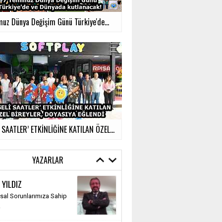
uz Dünya Değişim Günü Türkiye'de...
İ SAATLER’ ETKİNLİĞİNE KATILAN ÖZEL...
YAZARLAR
 YILDIZ
al Sorunlarımıza Sahip
k