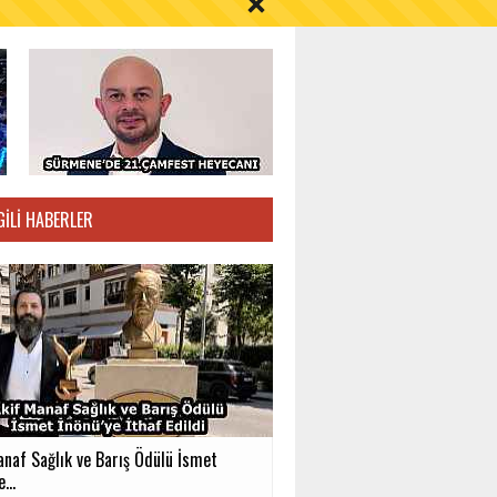
S AYI İÇİN UYARI!
GILI HABERLER
anaf Sağlık ve Barış Ödülü İsmet
...