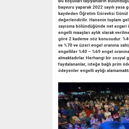
Bu koşulları taşıyanların bulundu
başvuru yaparak 2022 sayılı yasa g
kaydeden Öğretim Görevlisi Gönül Ki
değerlendirilir. Hanenin toplam ge
sayısına bölündüğünde net asgari ü
engelli maaşları aylık olarak verilm
göre 2 kademe söz konusudur: %40 
ve %70 ve üzeri engel oranına sahi
engelliler %40 – %69 engel oranına
almaktadırlar. Herhangi bir sosyal 
faydalananlar, isteğe bağlı prim öde
ödeyenler engelli aylığı alamamakt