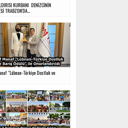
LDIRISI KURBANI DENİZCİNİN
Sİ TRABZON'DA...
anaf “Lübnan-Türkiye Dostluk ve