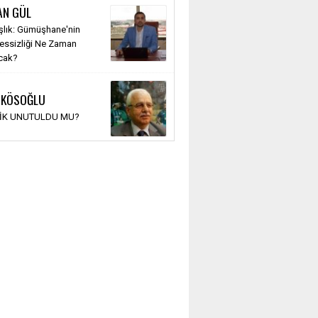
AN GÜL
şlık: Gümüşhane'nin
Sessizliği Ne Zaman
cak?
 KÖSOĞLU
TİK UNUTULDU MU?