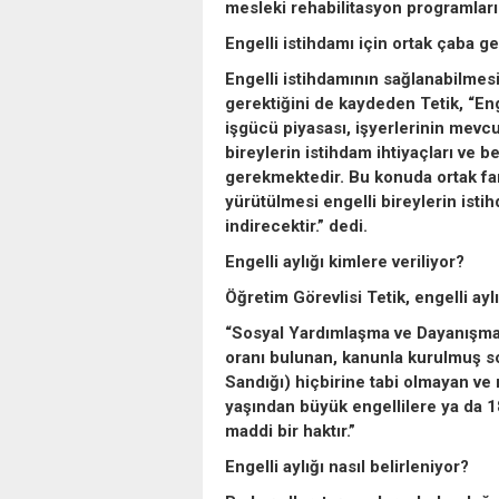
mesleki rehabilitasyon programları
Engelli istihdamı için ortak çaba g
Engelli istihdamının sağlanabilmesi
gerektiğini de kaydeden Tetik, “Enge
işgücü piyasası, işyerlerinin mevcut
bireylerin istihdam ihtiyaçları ve b
gerekmektedir. Bu konuda ortak fark
yürütülmesi engelli bireylerin ist
indirecektir.” dedi.
Engelli aylığı kimlere veriliyor?
Öğretim Görevlisi Tetik, engelli aylığ
“Sosyal Yardımlaşma ve Dayanışma 
oranı bulunan, kanunla kurulmuş s
Sandığı) hiçbirine tabi olmayan ve 
yaşından büyük engellilere ya da 1
maddi bir haktır.”
Engelli aylığı nasıl belirleniyor?