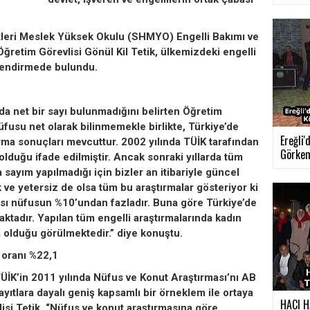
tleri Meslek Yüksek Okulu (SHMYO) Engelli Bakımı ve
retim Görevlisi Gönül Kil Tetik, ülkemizdeki engelli
rlendirmede bulundu.
a net bir sayı bulunmadığını belirten Öğretim
nüfusu net olarak bilinmemekle birlikte, Türkiye’de
Ereğli
ştırma sonuçları mevcuttur. 2002 yılında TÜİK tarafından
Görkeml
lduğu ifade edilmiştir. Ancak sonraki yıllarda tüm
sayım yapılmadığı için bizler an itibariyle güncel
k ve yetersiz de olsa tüm bu araştırmalar gösteriyor ki
yısı nüfusun %10’undan fazladır. Buna göre Türkiye’de
aktadır. Yapılan tüm engelli araştırmalarında kadın
a olduğu görülmektedir.” diye konuştu.
m oranı %22,1
TÜİK’in 2011 yılında Nüfus ve Konut Araştırması’nı AB
kayıtlara dayalı geniş kapsamlı bir örneklem ile ortaya
HACI H
si Tetik, “Nüfus ve konut araştırmasına göre,