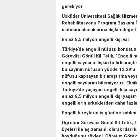
gerekiyor.
Üsküdar Üniversitesi Sağlık Hizme
Rehabilitasyonu Program Başkanı Öğ
istihdam olanaklarına ilişkin değe
En az 8,5 milyon engelli kişi var
Türkiye’de engelli nüfusu konusund
Görevlisi Gönül Kil Tetik, “Engelli 
engelli sayısına ilişkin belirli ara
bu sayının nüfusun yüzde 12,29’u o
nüfusu kapsayan bir araştırma veya 
engelli sayılarını bilemiyoruz. Eksi
Türkiye’de yaşayan engelli kişi sa
en az 8,5 milyon engelli kişi yaşam
engellilerin erkeklerden daha fazl
Engelli bireylerin iş gücüne katılı
Öğretim Görevlisi Gönül Kil Tetik, 
üyeleri ile eş zamanlı olarak idari 
koyduğunu söyledi. Öğretim Görevli