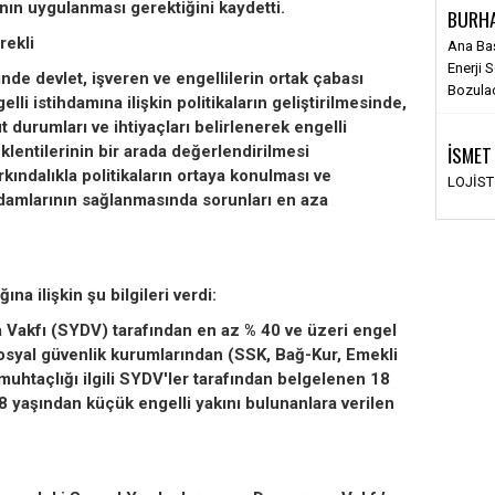
nın uygulanması gerektiğini kaydetti.
BURH
erekli
Ana Ba
Enerji 
nde devlet, işveren ve engellilerin ortak çabası
Bozula
lli istihdamına ilişkin politikaların geliştirilmesinde,
 durumları ve ihtiyaçları belirlenerek engelli
İSMET
eklentilerinin bir arada değerlendirilmesi
ındalıkla politikaların ortaya konulması ve
LOJİS
ihdamlarının sağlanmasında sorunları en aza
ına ilişkin şu bilgileri verdi:
Vakfı (SYDV) tarafından en az % 40 ve üzeri engel
osyal güvenlik kurumlarından (SSK, Bağ-Kur, Emekli
muhtaçlığı ilgili SYDV'ler tarafından belgelenen 18
8 yaşından küçük engelli yakını bulunanlara verilen