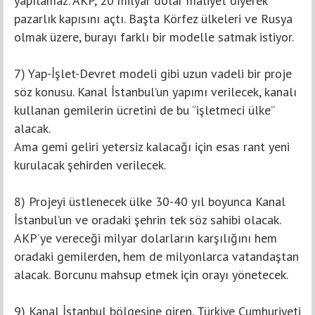
yapılamaz. AKP, 20 milyar dolar maliyet diyerek
pazarlık kapısını açtı. Başta Körfez ülkeleri ve Rusya
olmak üzere, burayı farklı bir modelle satmak istiyor.
7) Yap-İşlet-Devret modeli gibi uzun vadeli bir proje
söz konusu. Kanal İstanbul’un yapımı verilecek, kanalı
kullanan gemilerin ücretini de bu “işletmeci ülke”
alacak.
Ama gemi geliri yetersiz kalacağı için esas rant yeni
kurulacak şehirden verilecek.
8) Projeyi üstlenecek ülke 30-40 yıl boyunca Kanal
İstanbul’un ve oradaki şehrin tek söz sahibi olacak.
AKP’ye vereceği milyar dolarların karşılığını hem
oradaki gemilerden, hem de milyonlarca vatandaştan
alacak. Borcunu mahsup etmek için orayı yönetecek.
9) Kanal İstanbul bölgesine giren, Türkiye Cumhuriyeti