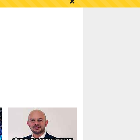
S AYI İÇİN UYARI!