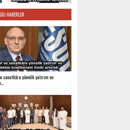
GILI HABERLER
e sanatkâra yönelik yatırım ve
...