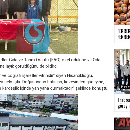
FERRE
FERRER
lletler Gıda ve Tarım Örgütü (FAO) özel ödülüne ve Oda-
e layık görüldüğünü de bildirdi.
ve coğrafi işaretler vitrinidir” diyen Hisarcıklıoğlu,
aya gelmiştir. Doğusundan batısına, kuzeyinden güneyine,
 ve kardeşlik içinde yan yana durmaktadır” şeklinde konuştu.
Trabzon
görüşme