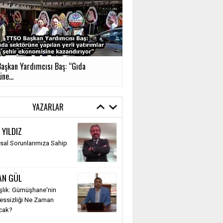
aşkan Yardımcısı Baş: “Gıda
ne...
YAZARLAR
 YILDIZ
al Sorunlarımıza Sahip
k
AN GÜL
şlık: Gümüşhane'nin
Sessizliği Ne Zaman
cak?