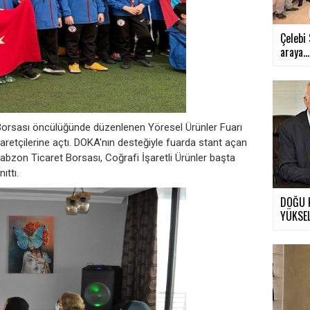
Çelebi 
araya...
 Borsası öncülüğünde düzenlenen Yöresel Ürünler Fuarı
iyaretçilerine açtı. DOKA'nın desteğiyle fuarda stant açan
abzon Ticaret Borsası, Coğrafi İşaretli Ürünler başta
ıttı.
DOĞU 
YÜKSELİ