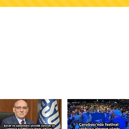
AŞKANLIĞINDAN FINDIK ÜRETİCİLERİNE AĞUSTO