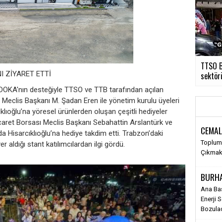
TTSO B
 ZİYARET ETTİ
sektörü
 DOKA'nın desteğiyle TTSO ve TTB tarafından açılan
 Meclis Başkanı M. Şadan Eren ile yönetim kurulu üyeleri
klıoğlu’na yöresel ürünlerden oluşan çeşitli hediyeler
icaret Borsası Meclis Başkanı Sebahattin Arslantürk ve
CEMAL
 Hisarcıklıoğlu’na hediye takdim etti. Trabzon’daki
Toplums
yer aldığı stant katılımcılardan ilgi gördü.
Çıkma
BURH
Ana Ba
Enerji 
Bozula