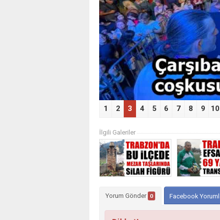
‹
1
2
3
4
5
6
7
8
9
10
İlgili Galeriler
Yorum Gönder
0
Facebook Yoruml