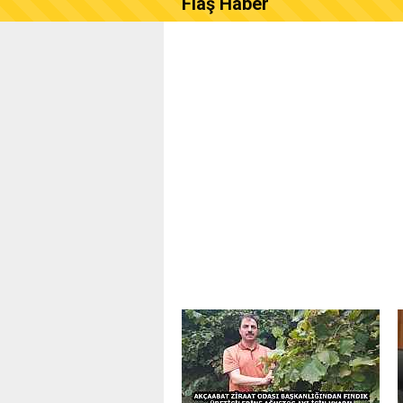
Flaş Haber
AKÇAABAT ZİRAAT ODASI B