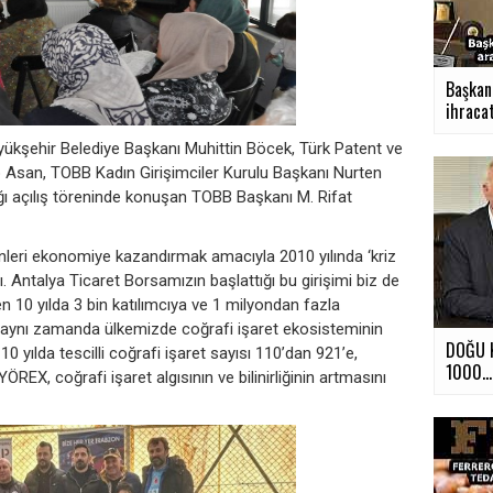
Başkan
ihracat
üyükşehir Belediye Başkanı Muhittin Böcek, Türk Patent ve
 Asan, TOBB Kadın Girişimciler Kurulu Başkanı Nurten
ığı açılış töreninde konuşan TOBB Başkanı M. Rifat
ünleri ekonomiye kazandırmak amacıyla 2010 yılında ‘kriz
tı. Antalya Ticaret Borsamızın başlattığı bu girişimi biz de
 10 yılda 3 bin katılımcıya ve 1 milyondan fazla
X, aynı zamanda ülkemizde coğrafi işaret ekosisteminin
DOĞU K
0 yılda tescilli coğrafi işaret sayısı 110’dan 921’e,
1000...
YÖREX, coğrafi işaret algısının ve bilinirliğinin artmasını