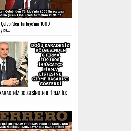
 Çelebi’den Türkiye’nin 1000
çısı...
ARADENİZ BÖLGESİNDEN 8 FİRMA İLK