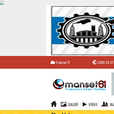
Trabzon
11
EURO
53,37
GALERI
VIDEO
YA