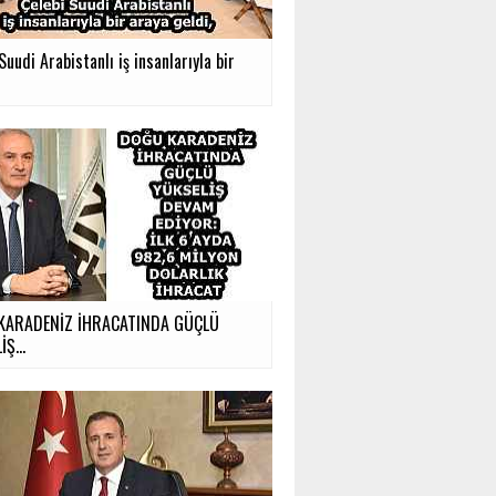
Suudi Arabistanlı iş insanlarıyla bir
KARADENİZ İHRACATINDA GÜÇLÜ
Ş...