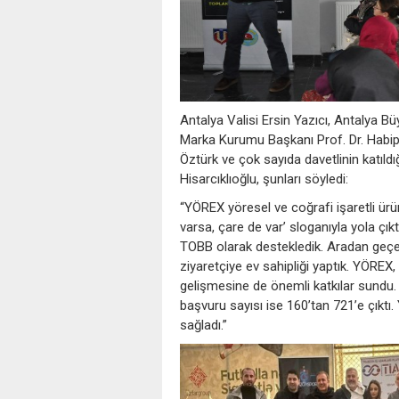
Antalya Valisi Ersin Yazıcı, Antalya B
Marka Kurumu Başkanı Prof. Dr. Habip
Öztürk ve çok sayıda davetlinin katıld
Hisarcıklıoğlu, şunları söyledi:
“YÖREX yöresel ve coğrafi işaretli ür
varsa, çare de var’ sloganıyla yola çık
TOBB olarak destekledik. Aradan geçen
ziyaretçiye ev sahipliği yaptık. YÖRE
gelişmesine de önemli katkılar sundu. 1
başvuru sayısı ise 160’tan 721’e çıktı. 
sağladı.”