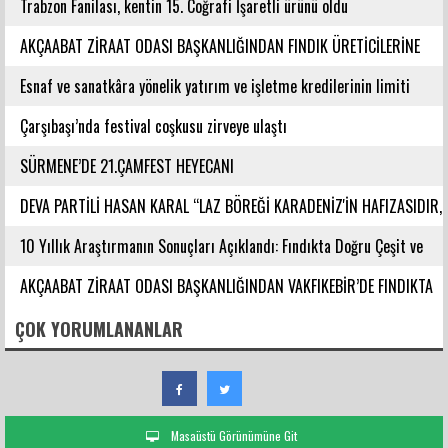
Trabzon Fanilası, kentin 15. Coğrafi İşaretli ürünü oldu
AKÇAABAT ZİRAAT ODASI BAŞKANLIĞINDAN FINDIK ÜRETİCİLERİNE
AĞUSTOS AYI İÇİN UYARI!
Esnaf ve sanatkâra yönelik yatırım ve işletme kredilerinin limiti
artırıldı
Çarşıbaşı’nda festival coşkusu zirveye ulaştı
SÜRMENE’DE 21.ÇAMFEST HEYECANI
DEVA PARTİLİ HASAN KARAL “LAZ BÖREĞİ KARADENİZ'İN HAFIZASIDIR,
KİMLİĞİ DEĞİŞTİRİLEMEZ”
10 Yıllık Araştırmanın Sonuçları Açıklandı: Fındıkta Doğru Çeşit ve
Rakım Belirlendi
AKÇAABAT ZİRAAT ODASI BAŞKANLIĞINDAN VAKFIKEBİR’DE FINDIKTA
BAHÇE GÜNÜ ETKİNLİĞİNE KATILIM
ÇOK YORUMLANANLAR
Masaüstü Görünümüne Git