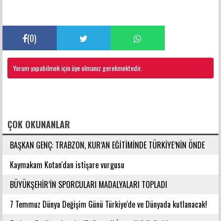
(
0
)
Yorum yapabilmek için üye olmanız gerekmektedir.
FACEBOOK YORUMLARI
ÇOK OKUNANLAR
BAŞKAN GENÇ: TRABZON, KUR’AN EĞİTİMİNDE TÜRKİYE’NİN ÖNDE
GELEN ŞEHİRLERİNDENDİR
Kaymakam Kotan'dan istişare vurgusu
BÜYÜKŞEHİR’İN SPORCULARI MADALYALARI TOPLADI
7 Temmuz Dünya Değişim Günü Türkiye'de ve Dünyada kutlanacak!