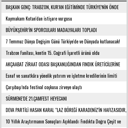
BAŞKAN GENÇ: TRABZON, KUR’AN EĞİTİMİNDE TÜRKİYE’NİN ÖNDE
GELEN ŞEHİRLERİNDENDİR
Kaymakam Kotan'dan istişare vurgusu
BÜYÜKŞEHİR’İN SPORCULARI MADALYALARI TOPLADI
7 Temmuz Dünya Değişim Günü Türkiye'de ve Dünyada kutlanacak!
Trabzon Fanilası, kentin 15. Coğrafi İşaretli ürünü oldu
AKÇAABAT ZİRAAT ODASI BAŞKANLIĞINDAN FINDIK ÜRETİCİLERİNE
AĞUSTOS AYI İÇİN UYARI!
Esnaf ve sanatkâra yönelik yatırım ve işletme kredilerinin limiti
artırıldı
Çarşıbaşı’nda festival coşkusu zirveye ulaştı
SÜRMENE’DE 21.ÇAMFEST HEYECANI
DEVA PARTİLİ HASAN KARAL “LAZ BÖREĞİ KARADENİZ'İN HAFIZASIDIR,
KİMLİĞİ DEĞİŞTİRİLEMEZ”
10 Yıllık Araştırmanın Sonuçları Açıklandı: Fındıkta Doğru Çeşit ve