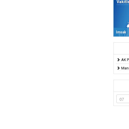
Vakitl
İmsak
AK P
Mans