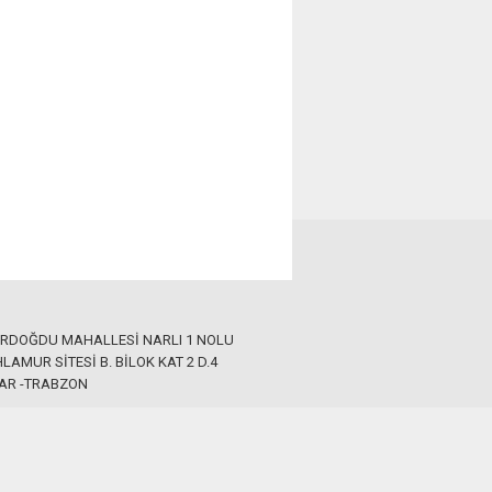
ERDOĞDU MAHALLESİ NARLI 1 NOLU
LAMUR SİTESİ B. BİLOK KAT 2 D.4
AR -TRABZON
 546 45 05