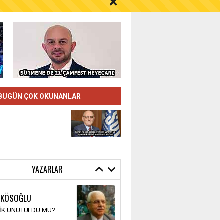
S AYI İÇİN UYARI!
BUGÜN ÇOK OKUNANLAR
YAZARLAR
 KÖSOĞLU
TİK UNUTULDU MU?