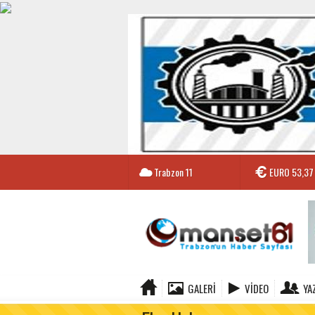
Trabzon
11
EURO
53,37
GALERI
VIDEO
YA