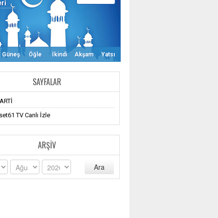
eri
Güneş
Öğle
İkindi
Akşam
Yatsı
SAYFALAR
ARTİ
et61 TV Canlı İzle
ARŞIV
Ara