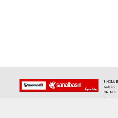
3 NOLU 
SOKAK IH
ORTAHİS
0535