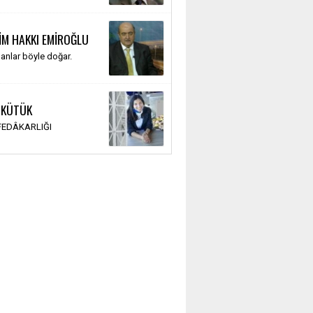
İM HAKKI EMİROĞLU
anlar böyle doğar.
 KÜTÜK
 FEDÂKARLIĞI