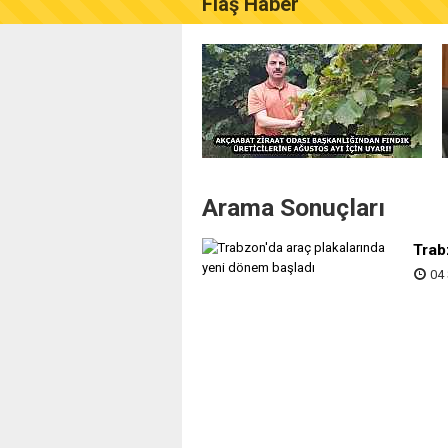
Flaş Haber
AKÇAABAT ZİRAAT ODASI B
Arama Sonuçları
Trab
04 