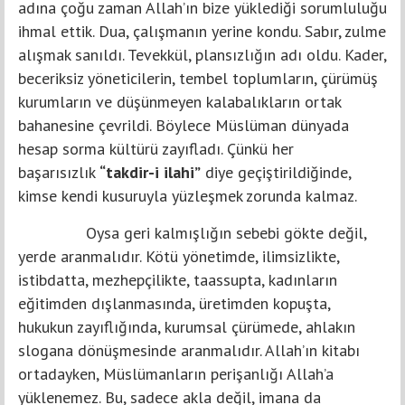
adına çoğu zaman Allah’ın bize yüklediği sorumluluğu
ihmal ettik. Dua, çalışmanın yerine kondu. Sabır, zulme
alışmak sanıldı. Tevekkül, plansızlığın adı oldu. Kader,
beceriksiz yöneticilerin, tembel toplumların, çürümüş
kurumların ve düşünmeyen kalabalıkların ortak
bahanesine çevrildi. Böylece Müslüman dünyada
hesap sorma kültürü zayıfladı. Çünkü her
başarısızlık
“takdir-i ilahi”
diye geçiştirildiğinde,
kimse kendi kusuruyla yüzleşmek zorunda kalmaz.
Oysa geri kalmışlığın sebebi gökte değil,
yerde aranmalıdır. Kötü yönetimde, ilimsizlikte,
istibdatta, mezhepçilikte, taassupta, kadınların
eğitimden dışlanmasında, üretimden kopuşta,
hukukun zayıflığında, kurumsal çürümede, ahlakın
slogana dönüşmesinde aranmalıdır. Allah’ın kitabı
ortadayken, Müslümanların perişanlığı Allah’a
yüklenemez. Bu, sadece akla değil, imana da