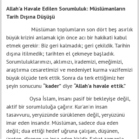
Allah’a Havale Edilen Sorumluluk: Müslümanların
Tarih Dışına Düşüşü
Müslüman toplumların son dört beş asırlık
büyük krizini anlamak için önce acı bir hakikati kabul
etmek gerekir: Biz geri kalmadık; geri çekildik. Tarihin
dışına itilmedik; tarihten el çekmeye başladık.
Sorumluluklarımızı, aklımızı, irademizi, emeğimizi,
araştırma cesaretimizi ve medeniyet kurma vazifemizi
büyük ölçüde terk ettik. Sonra da terk ettiğimiz her
şeyin sonucunu
“kader”
diye
“Allah’a havale ettik.”
Oysa İslam, insanı pasif bir bekleyişe değil,
aktif bir sorumluluğa çağırır. Kur’an’ın insan
tasavvuru, yeryüzünde sürüklenen değil, yeryüzünü
imar eden insandır. Müslüman, sadece dua eden
değil; dua ettiği hedef uğruna çalışan, düşünen,
üreten, direnen ve inşa eden kişidir. Fakat zamanla