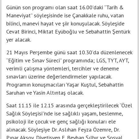
Günün son programı olan saat 16.00’daki “Tarih &
Maneviyat” söyleşisinde ise Çanakkale ruhu, vatan
bilinci, manevi hayat ve şiir konuşulacak. Söyleşide
Cevat Birinci, Miktat Eyüboğlu ve Sebahattin Şentürk
yer alacak.
21 Mayıs Perşembe günü saat 10.30’da düzenlenecek
“Eğitim ve Sınav Süreci” programında; LGS, TYT, AYT,
verimli çalışma yöntemleri, tercihler ve deneme
sınavları üzerine değerlendirmeler yapılacak.
Programın konuşmacıları Yaşar Kuştul, Sebahattin
Saruhan ve Yasin Altıntaş olacak.
Saat 11.15 ile 12.15 arasında gerçekleştirilecek “Özel
Sağlık Söyleşisi”nde ise sağlıklı yaşam, beslenme,
psikoloji ile çocuk ve genç sağlığı konuları ele
alınacak. Söyleşiye Dr. Aslıhan Feyza Özemre, Dr.
Pınar Aksoy, Diyetisyen E. Beyhan Şılbır ve Sosyal