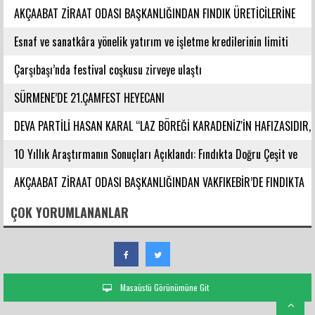
AKÇAABAT ZİRAAT ODASI BAŞKANLIĞINDAN FINDIK ÜRETİCİLERİNE
AĞUSTOS AYI İÇİN UYARI!
Esnaf ve sanatkâra yönelik yatırım ve işletme kredilerinin limiti
artırıldı
Çarşıbaşı’nda festival coşkusu zirveye ulaştı
SÜRMENE’DE 21.ÇAMFEST HEYECANI
DEVA PARTİLİ HASAN KARAL “LAZ BÖREĞİ KARADENİZ'İN HAFIZASIDIR,
KİMLİĞİ DEĞİŞTİRİLEMEZ”
10 Yıllık Araştırmanın Sonuçları Açıklandı: Fındıkta Doğru Çeşit ve
Rakım Belirlendi
AKÇAABAT ZİRAAT ODASI BAŞKANLIĞINDAN VAKFIKEBİR’DE FINDIKTA
BAHÇE GÜNÜ ETKİNLİĞİNE KATILIM
ÇOK YORUMLANANLAR
Masaüstü Görünümüne Git