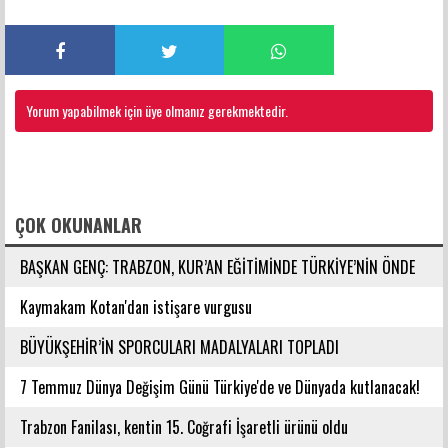
Yorum yapabilmek için üye olmanız gerekmektedir.
FACEBOOK YORUMLARI
ÇOK OKUNANLAR
BAŞKAN GENÇ: TRABZON, KUR’AN EĞİTİMİNDE TÜRKİYE’NİN ÖNDE
GELEN ŞEHİRLERİNDENDİR
Kaymakam Kotan'dan istişare vurgusu
BÜYÜKŞEHİR’İN SPORCULARI MADALYALARI TOPLADI
7 Temmuz Dünya Değişim Günü Türkiye'de ve Dünyada kutlanacak!
Trabzon Fanilası, kentin 15. Coğrafi İşaretli ürünü oldu