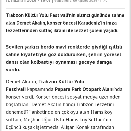
Güncelleme:
06 Ağustos 2026 - 17:43
Trabzon Kültür Yolu Festivali’nin altıncı gününde sahne
alan Demet Akalın, konser öncesi Karadeniz’in imza
lezzetlerinden sütlaç ikramı ile lezzet şöleni yaşadı.
Sevilen şarkıcı bordo mavi renklerde giydiği ışıltılı
sahne kıyafetiyle göz doldururken, şehrin yöresel
dansı olan kolbastıyı oynaması geceye damga
vurdu.
Demet Akalın,
Trabzon Kültür Yolu
Festivali
kapsamında
Papara Park Otopark Alanı
’nda
konser verdi. Konser öncesi sosyal medya üzerinden
başlatılan “Demet Akalın hangi Trabzon lezzetini
denemeli?” anketinde en çok oyu alan Hamsiköy
sütlacı, Meşhur Uğur Usta Hamsiköy Sütlacı’nın
üçüncü kuşak işletmecisi Alişan Konak tarafından