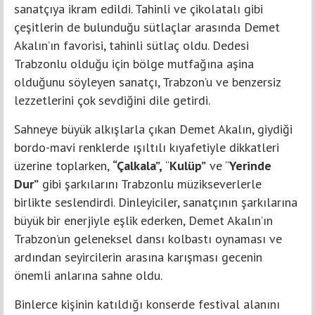
sanatçıya ikram edildi. Tahinli ve çikolatalı gibi
çeşitlerin de bulunduğu sütlaçlar arasında Demet
Akalın’ın favorisi, tahinli sütlaç oldu. Dedesi
Trabzonlu olduğu için bölge mutfağına aşina
olduğunu söyleyen sanatçı, Trabzon’u ve benzersiz
lezzetlerini çok sevdiğini dile getirdi.
Sahneye büyük alkışlarla çıkan Demet Akalın, giydiği
bordo-mavi renklerde ışıltılı kıyafetiyle dikkatleri
üzerine toplarken,
“Çalkala”,
“
Kulüp”
ve “
Yerinde
Dur”
gibi şarkılarını Trabzonlu müzikseverlerle
birlikte seslendirdi. Dinleyiciler, sanatçının şarkılarına
büyük bir enerjiyle eşlik ederken, Demet Akalın’ın
Trabzon’un geleneksel dansı kolbastı oynaması ve
ardından seyircilerin arasına karışması gecenin
önemli anlarına sahne oldu.
Binlerce kişinin katıldığı konserde festival alanını