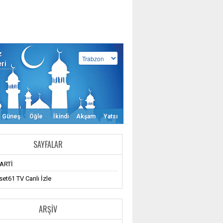
z
eri
Güneş
Öğle
İkindi
Akşam
Yatsı
SAYFALAR
ARTİ
et61 TV Canlı İzle
ARŞIV