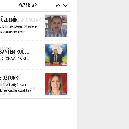
YAZARLAR
 ÖZDEMİR
 Bilmek Değil, Mesele
 Kalabilmektir
 SAMİ EMİROĞLU
R, İCRAAT YOK!...
E ÖZTÜRK
emberi büyürken:
E ne kadar uzakta?