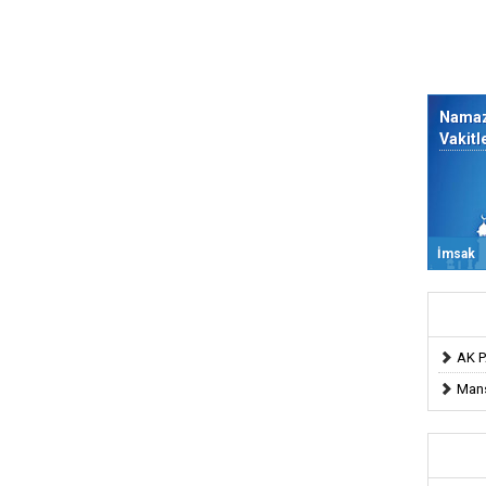
Nama
Vakitl
İmsak
AK P
Mans