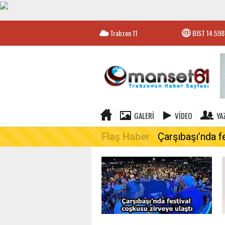
Trabzon
11
BIST
14.598
GALERI
VIDEO
YA
Flaş Haber
Çarşıbaşı’nda f