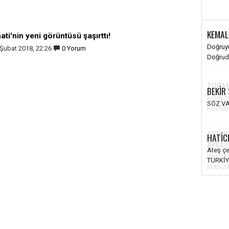
KEMAL
ti'nin yeni görüntüsü şaşırttı!
Doğruyu
Şubat 2018, 22:26
0 Yorum
Doğruda
BEKİR
SÖZ VA
HATİC
Ateş ç
TÜRKİY